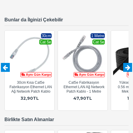
Bunlar da İlginizi Çekebilir
30cm
1 Metre
Cat 5e
Cat 5e
Aynı Gün Kargo
Aynı Gün Kargo
30cm Kısa Cat5e
Cat5e Fabrikasyon
Yüksek 
Fabrikasyon Ethernet LAN
Ethernet LAN Ağ Network
0.56 mm 
Ağ Network Patch Kablo
Patch Kablo - 1 Metre
Mekan 
32,90TL
47,90TL
17
Birlikte Satın Alınanlar