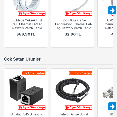
Aynı Gün Kargo
Aynı Gün Kargo
30 Metre Yüksek Hızlı
30cm Kısa Cat5e
Cat5e 
Cat6 Ethernet LAN Ağ
Fabrikasyon Ethernet LAN
Ethernet 
Network Patch Kablo
Ağ Network Patch Kablo
Patch Ka
369,90TL
32,90TL
47
Çok Satan Ürünler
En Çok Satan
En Çok Satan
Aynı Gün Kargo
Aynı Gün Kargo
Gigabit RJ45 Birleştirici
Telefon Ahize Spiral
30cm