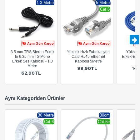
1.3 Metre
5 Metre
Cat 6
Aynı Gün Kargo
Aynı Gün Kargo
3.5 mm TRS Stereo Erkek
Yüksek Hızlı Fabrikasyon
Yüksek 
to 6.35 mm TS Mono
Cat6 RJ45 Ethernet
Erkek-Erk
Erkek Ses Kablosu - 1.3
Kablosu 5Metre
- 
Metre
99,90TL
14
62,90TL
Aynı Kategoriden Ürünler
30 Metre
30cm
Cat 6
Cat 5e