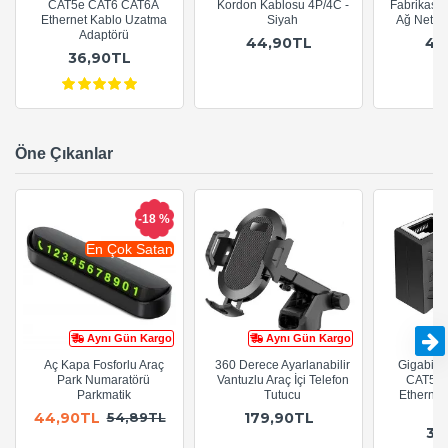
CAT5e CAT6 CAT6A
Kordon Kablosu 4P/4C -
Fabrikasy
Ethernet Kablo Uzatma
Siyah
Ağ Netwo
Adaptörü
44,90TL
44
36,90TL
Öne Çıkanlar
-18 %
En Çok Satan
Aynı Gün Kargo
Aynı Gün Kargo
Aç Kapa Fosforlu Araç
360 Derece Ayarlanabilir
Gigabit R
Park Numaratörü
Vantuzlu Araç İçi Telefon
CAT5e 
Parkmatik
Tutucu
Ethernet
A
44,90TL
179,90TL
54,89TL
36