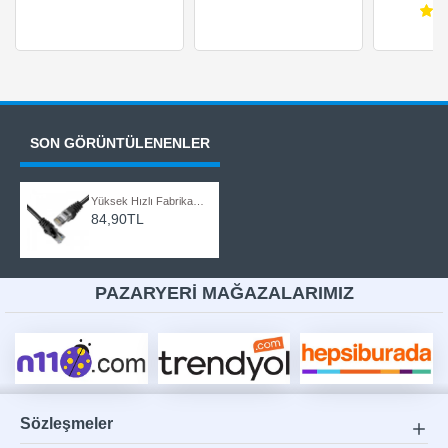
SON GÖRÜNTÜLENENLER
Yüksek Hızlı Fabrikasyon CAT6 Ethernet İnternet LAN Ağ Network Patch Kablo Siyah - 1 Metre
84,90TL
PAZARYERİ MAĞAZALARIMIZ
Sözleşmeler