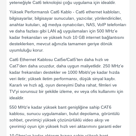
yeteneğiyle Cat6 teknolojisi çoğu uygulama için idealdir.
Yüksek Performanslı Cat6 Kablo - Cat6 ethernet kabloları,
bilgisayarlar, bilgisayar sunucuları, yazıcılar, yönlendiriciler,
anahtar kutuları, ağ medya oynatıcıları, NAS, VoIP telefonları
ve daha fazlası gibi LAN ağ uygulamaları için 500 MHz'e
kadar frekansları ve yüksek hızlı 10 GB internet bağlantısını
desteklerken, mevcut ağınızla tamamen geriye dönük
uyumluluğu korur.
Cat6 Ethernet Kablosu Cat5e/Cat5'ten daha hızlı ve
Cat7'den daha ucuzdur, daha uygun maliyetlidir. 250 MHz'e
kadar frekansları destekler ve 1000 Mbit/s'ye kadar hızda
veri iletir; yüksek iletim performansı, düşük sinyal kaybı.
Kararlı ve hızlı ağ, oyun deneyimi Daha rahat, filmleri ve
TV'yi sorunsuz bir şekilde izleme, ev veya ofis kullanımı için
idealdir.
550 MHz'e kadar yüksek bant genişliğine sahip CAT6
kablosu, sunucu uygulamaları, bulut depolama, görüntülü
sohbet, çevrimiçi yüksek çözünürlüklü video akışı ve
çevrimiçi oyun için yüksek hızlı veri aktarımını garanti eder
10 Gbps'ye kadar aktarım hızına sahip yüksek bant