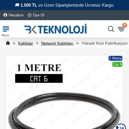
🚚
1.500 TL
ve Üzeri Siparişlerinizde Ücretsiz Kargo.
Hesabım
Üye Ol
0
Kablolar
Network Kabloları
Yüksek Hızlı Fabrikasyon
1 Metre
Cat 6