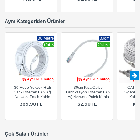
Aynı Kategoriden Ürünler
30 Metre
30cm
Cat 6
Cat 5e
Aynı Gün Kargo
Aynı Gün Kargo
30 Metre Yüksek Hızlı
30cm Kısa Cat5e
CAT5e 
Cat6 Ethernet LAN Ağ
Fabrikasyon Ethernet LAN
Gigabit E
Network Patch Kablo
Ağ Network Patch Kablo
Kablo
369,90TL
32,90TL
10
Çok Satan Ürünler