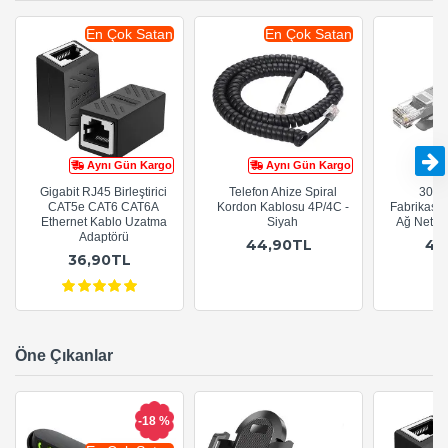
En Çok Satan
En Çok Satan
Aynı Gün Kargo
Aynı Gün Kargo
Gigabit RJ45 Birleştirici
Telefon Ahize Spiral
30cm
CAT5e CAT6 CAT6A
Kordon Kablosu 4P/4C -
Fabrikasy
Ethernet Kablo Uzatma
Siyah
Ağ Netwo
Adaptörü
44,90TL
44
36,90TL
Öne Çıkanlar
-18 %