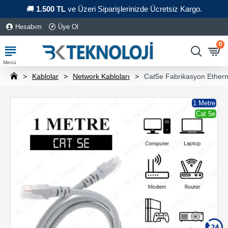
🚚
1.500 TL
ve Üzeri Siparişlerinizde Ücretsiz Kargo.
Hesabım
Üye Ol
0
Kablolar
Network Kabloları
Cat5e Fabrikasyon Ethern
1 Metre
Cat 5e