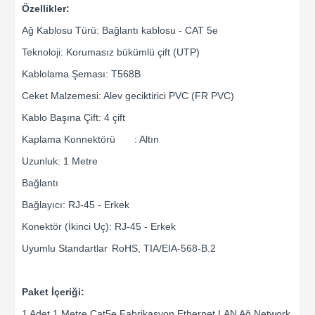
Özellikler:
Ağ Kablosu Türü: Bağlantı kablosu - CAT 5e
Teknoloji: Korumasız bükümlü çift (UTP)
Kablolama Şeması: T568B
Ceket Malzemesi: Alev geciktirici PVC (FR PVC)
Kablo Başına Çift: 4 çift
Kaplama Konnektörü
: Altın
Uzunluk: 1 Metre
Bağlantı
Bağlayıcı: RJ-45 - Erkek
Konektör (İkinci Uç): RJ-45 - Erkek
Uyumlu Standartlar
RoHS, TIA/EIA-568-B.2
Paket İçeriği:
1 Adet 1 Metre Cat5e Fabrikasyon Ethernet LAN Ağ Network