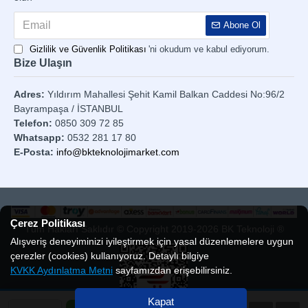
Abone Ol
Gizlilik ve Güvenlik Politikası
'ni okudum ve kabul ediyorum.
Bize Ulaşın
Adres:
Yıldırım Mahallesi Şehit Kamil Balkan Caddesi No:96/2
Bayrampaşa / İSTANBUL
Telefon:
0850 309 72 85
Whatsapp:
0532 281 17 80
E-Posta:
info@bkteknolojimarket.com
Çerez Politikası
Tüm Hakları Saklıdır © Copyright 2019-2026 BK Teknoloji ®
Alışveriş deneyiminizi iyileştirmek için yasal düzenlemelere uygun
çerezler (cookies) kullanıyoruz. Detaylı bilgiye
KVKK Aydınlatma Metni
sayfamızdan erişebilirsiniz.
Kapat