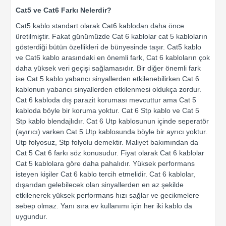
Cat5 ve Cat6 Farkı Nelerdir?
Cat5 kablo standart olarak Cat6 kablodan daha önce
üretilmiştir. Fakat günümüzde Cat 6 kablolar cat 5 kabloların
gösterdiği bütün özellikleri de bünyesinde taşır. Cat5 kablo
ve Cat6 kablo arasındaki en önemli fark, Cat 6 kabloların çok
daha yüksek veri geçişi sağlamasıdır. Bir diğer önemli fark
ise Cat 5 kablo yabancı sinyallerden etkilenebilirken Cat 6
kablonun yabancı sinyallerden etkilenmesi oldukça zordur.
Cat 6 kabloda dış parazit koruması mevcuttur ama Cat 5
kabloda böyle bir koruma yoktur. Cat 6 Stp kablo ve Cat 5
Stp kablo blendajlıdır. Cat 6 Utp kablosunun içinde seperatör
(ayırıcı) varken Cat 5 Utp kablosunda böyle bir ayrıcı yoktur.
Utp folyosuz, Stp folyolu demektir. Maliyet bakımından da
Cat 5 Cat 6 farkı söz konusudur. Fiyat olarak Cat 6 kablolar
Cat 5 kablolara göre daha pahalıdır. Yüksek performans
isteyen kişiler Cat 6 kablo tercih etmelidir. Cat 6 kablolar,
dışarıdan gelebilecek olan sinyallerden en az şekilde
etkilenerek yüksek performans hızı sağlar ve gecikmelere
sebep olmaz. Yanı sıra ev kullanımı için her iki kablo da
uygundur.