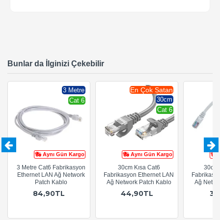
Bunlar da İlginizi Çekebilir
En Çok Satan
3 Metre
30cm
Cat 6
Cat 6
Aynı Gün Kargo
Aynı Gün Kargo
3 Metre Cat6 Fabrikasyon
30cm Kısa Cat6
30cm 
Ethernet LAN Ağ Network
Fabrikasyon Ethernet LAN
Fabrikasy
Patch Kablo
Ağ Network Patch Kablo
Ağ Netwo
84,90TL
44,90TL
32