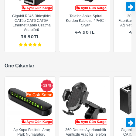
Aynı Gün Kargo
Aynı Gün Kargo
Gigabit RJ45 Birleştirici
Telefon Ahize Spiral
30cm
CAT5e CAT6 CAT6A
Kordon Kablosu 4P/4C -
Fabrikasy
Ethernet Kablo Uzatma
Siyah
Ağ Netwo
Adaptörü
44,90TL
44
36,90TL
Öne Çıkanlar
-18 %
En Çok Satan
Aynı Gün Kargo
Aynı Gün Kargo
Aç Kapa Fosforlu Araç
360 Derece Ayarlanabilir
Gigabit R
Park Numaratörü
Vantuzlu Araç İçi Telefon
CAT5e 