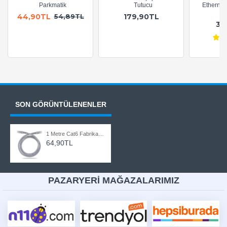
Parkmatik
Tutucu
Ethernet
A
44,90TL
179,90TL
54,89TL
36
SON GÖRÜNTÜLENENLER
1 Metre Cat6 Fabrikasyon Ethernet LAN Ağ Network Patch Kablo
64,90TL
PAZARYERİ MAĞAZALARIMIZ