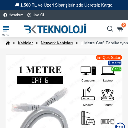
🚚
1.500 TL
ve Üzeri Siparişlerinizde Ücretsiz Kargo.
Hesabım
Üye Ol
0
Kablolar
Network Kabloları
1 Metre Cat6 Fabrikasyon
En Çok Satan
1 Metre
Cat 6