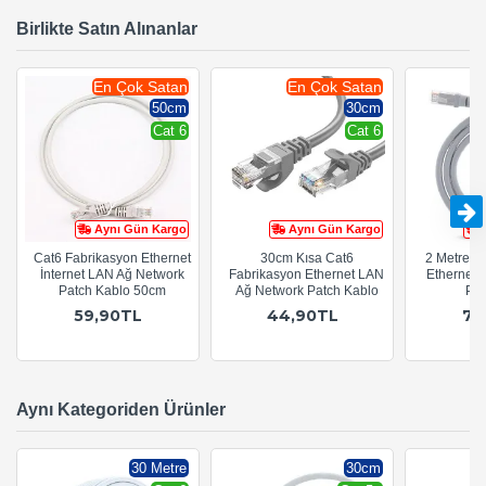
Birlikte Satın Alınanlar
En Çok Satan
En Çok Satan
50cm
30cm
Cat 6
Cat 6
Aynı Gün Kargo
Aynı Gün Kargo
Cat6 Fabrikasyon Ethernet
30cm Kısa Cat6
2 Metre C
İnternet LAN Ağ Network
Fabrikasyon Ethernet LAN
Ethernet 
Patch Kablo 50cm
Ağ Network Patch Kablo
Pat
59,90TL
44,90TL
74
Aynı Kategoriden Ürünler
30 Metre
30cm