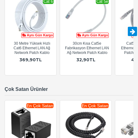
Cat 6
Cat 5e
Aynı Gün Kargo
Aynı Gün Kargo
30 Metre Yüksek Hızlı
30cm Kısa Cat5e
Cat5e 
Cat6 Ethernet LAN Ağ
Fabrikasyon Ethernet LAN
Ethernet 
Network Patch Kablo
Ağ Network Patch Kablo
Patch Ka
369,90TL
32,90TL
47
Çok Satan Ürünler
En Çok Satan
En Çok Satan