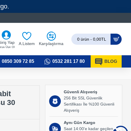
rgo.
0
0
0 ürün - 0,00TL
iriş Yap
A.Listem
Karşılaştırma
eya Üye Ol
0850 309 72 85
0532 281 17 80
BLOG
Güvenli Alışveriş
bit
256 Bit SSL Güvenlik
u 30
Sertifikası İle %100 Güvenli
Alışveriş
Aynı Gün Kargo
Saat 14:00'e kadar geçilen