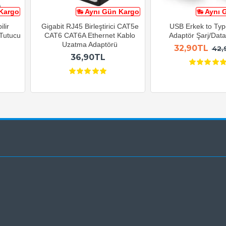
Kargo
Aynı Gün Kargo
Aynı 
lir
Gigabit RJ45 Birleştirici CAT5e
USB Erkek to Typ
 Tutucu
CAT6 CAT6A Ethernet Kablo
Adaptör Şarj/Data 
Uzatma Adaptörü
32,90TL
42,
36,90TL