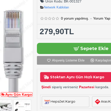
Ürün Kodu:
BK-001327
Network Kabloları
0 yorum yapılmış.
-
Yorum Yap
279,90TL
Sepete Ekle
Alışveriş Listeme Ekle
Karşılaştır
Stoktan Aynı Gün Hızlı Kargo
Şimdi
sipariş verirseniz
Pazartesi
kargoda.
Aynı Gün Kargo
HepsiJet Kargo
Aras 