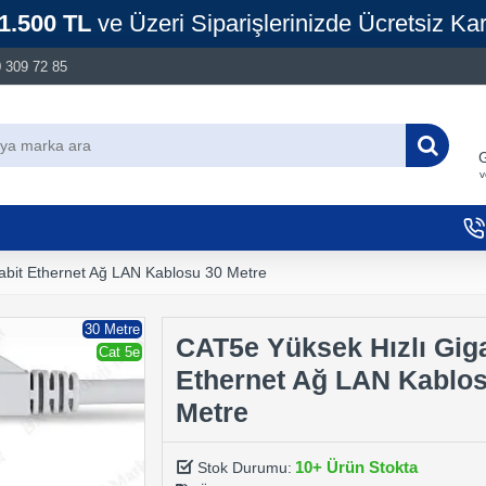
1.500 TL
ve Üzeri Siparişlerinizde Ücretsiz Ka
 309 72 85
G
v
abit Ethernet Ağ LAN Kablosu 30 Metre
30 Metre
CAT5e Yüksek Hızlı Giga
Cat 5e
Ethernet Ağ LAN Kablos
Metre
10+ Ürün Stokta
Stok Durumu: