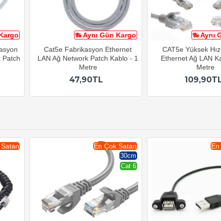
Kargo
Aynı Gün Kargo
Aynı 
kasyon
Cat5e Fabrikasyon Ethernet
CAT5e Yüksek Hızl
 Patch
LAN Ağ Network Patch Kablo - 1
Ethernet Ağ LAN K
Metre
Metre
47,90TL
109,90T
 Satan
En Çok Satan
En
30cm
Cat 6