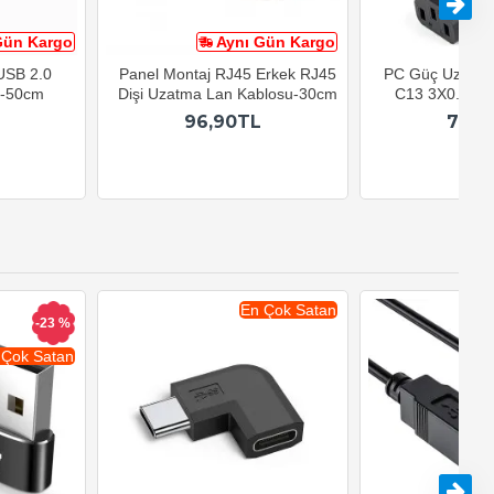
Gün Kargo
Aynı Gün Kargo
A
 USB 2.0
Panel Montaj RJ45 Erkek RJ45
PC Güç Uzatma
u-50cm
Dişi Uzatma Lan Kablosu-30cm
C13 3X0.75mm
96,90TL
79,9
En Çok Satan
-23 %
 Çok Satan