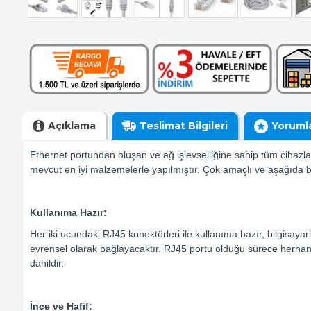
Açıklama
Teslimat Bilgileri
Yoruml
Ethernet portundan oluşan ve ağ işlevselliğine sahip tüm ciha
mevcut en iyi malzemelerle yapılmıştır. Çok amaçlı ve aşağıda belir
Kullanıma Hazır:
Her iki ucundaki RJ45 konektörleri ile kullanıma hazır, bilgisayarl
evrensel olarak bağlayacaktır. RJ45 portu olduğu sürece herhang
dahildir.
İnce ve Hafif: