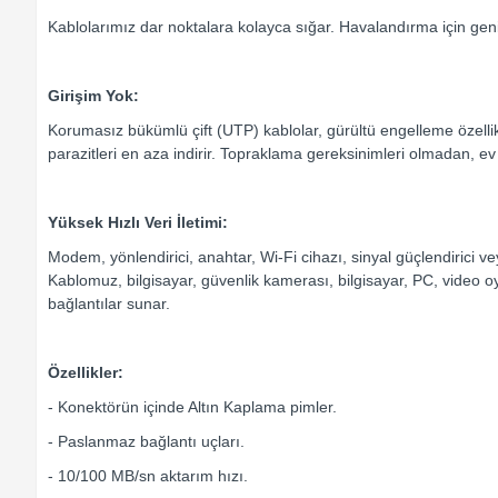
Kablolarımız dar noktalara kolayca sığar. Havalandırma için geniş a
Girişim Yok:
Korumasız bükümlü çift (UTP) kablolar, gürültü engelleme özellikl
parazitleri en aza indirir. Topraklama gereksinimleri olmadan, ev 
Yüksek Hızlı Veri İletimi:
Modem, yönlendirici, anahtar, Wi-Fi cihazı, sinyal güçlendirici vey
Kablomuz, bilgisayar, güvenlik kamerası, bilgisayar, PC, video oy
bağlantılar sunar.
Özellikler:
- Konektörün içinde Altın Kaplama pimler.
- Paslanmaz bağlantı uçları.
- 10/100 MB/sn aktarım hızı.