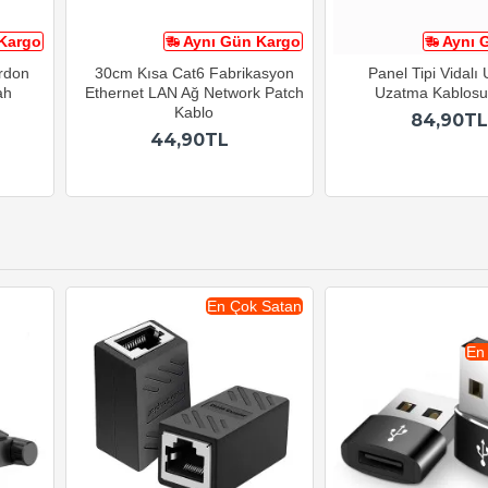
Kargo
Aynı Gün Kargo
Aynı 
ordon
30cm Kısa Cat6 Fabrikasyon
Panel Tipi Vidalı
ah
Ethernet LAN Ağ Network Patch
Uzatma Kablos
Kablo
84,90TL
44,90TL
En Çok Satan
En