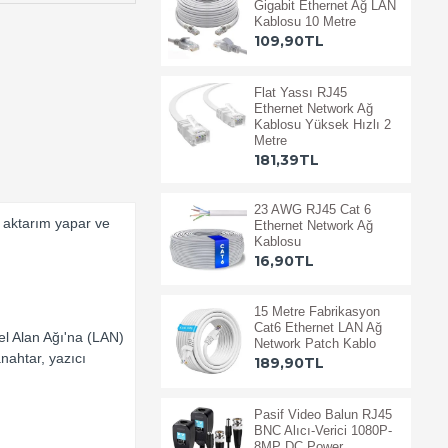
Gigabit Ethernet Ağ LAN
Kablosu 10 Metre
109,90TL
Flat Yassı RJ45
Ethernet Network Ağ
Kablosu Yüksek Hızlı 2
Metre
181,39TL
23 AWG RJ45 Cat 6
 aktarım yapar ve
Ethernet Network Ağ
Kablosu
16,90TL
15 Metre Fabrikasyon
Cat6 Ethernet LAN Ağ
rel Alan Ağı'na (LAN)
Network Patch Kablo
nahtar, yazıcı
189,90TL
Pasif Video Balun RJ45
BNC Alıcı-Verici 1080P-
8MP DC Power