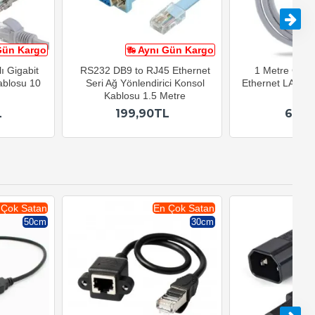
Gün Kargo
Aynı Gün Kargo
A
ı Gigabit
RS232 DB9 to RJ45 Ethernet
1 Metre Cat6
ablosu 10
Seri Ağ Yönlendirici Konsol
Ethernet LAN Ağ
Kablosu 1.5 Metre
Kab
L
199,90TL
64,9
 Çok Satan
En Çok Satan
50cm
30cm