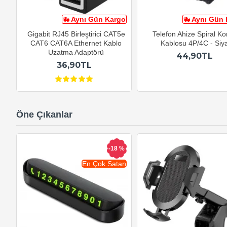
Aynı Gün Kargo
Aynı Gün 
Gigabit RJ45 Birleştirici CAT5e
Telefon Ahize Spiral K
CAT6 CAT6A Ethernet Kablo
Kablosu 4P/4C - Siy
Uzatma Adaptörü
44,90TL
36,90TL
Öne Çıkanlar
-18 %
En Çok Satan