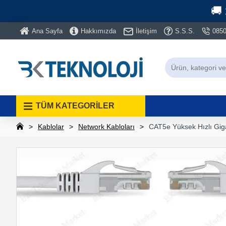
🚚
Ana Sayfa
Hakkımızda
İletişim
S.S.S.
0850
TÜM KATEGORİLER
Kablolar
Network Kabloları
CAT5e Yüksek Hızlı Gig