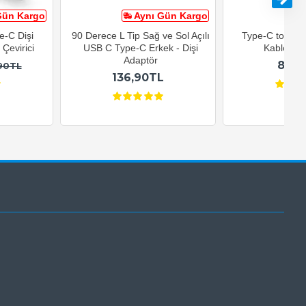
Gün Kargo
Aynı Gün Kargo
A
e-C Dişi
90 Derece L Tip Sağ ve Sol Açılı
Type-C to USB-
Çevirici
USB C Type-C Erkek - Dişi
Kablosu 1
Adaptör
82,9
90TL
136,90TL