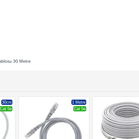
ablosu 30 Metre
30cm
1 Metre
Cat 5e
Cat 5e