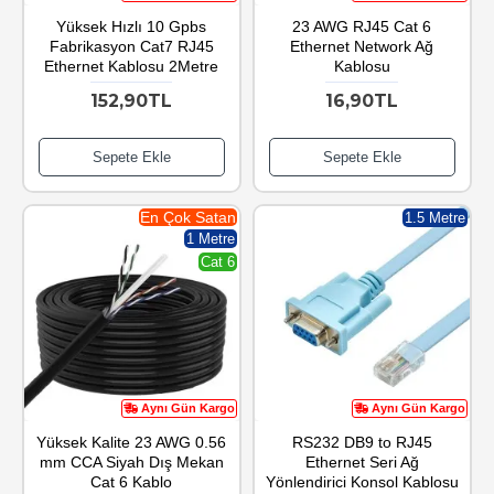
Yüksek Hızlı 10 Gpbs
23 AWG RJ45 Cat 6
Fabrikasyon Cat7 RJ45
Ethernet Network Ağ
Ethernet Kablosu 2Metre
Kablosu
152,90TL
16,90TL
Sepete Ekle
Sepete Ekle
En Çok Satan
1.5 Metre
1 Metre
Cat 6
Aynı Gün Kargo
Aynı Gün Kargo
Yüksek Kalite 23 AWG 0.56
RS232 DB9 to RJ45
mm CCA Siyah Dış Mekan
Ethernet Seri Ağ
Cat 6 Kablo
Yönlendirici Konsol Kablosu