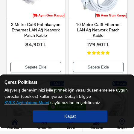
Aynı Gün Kargo
Aynı Gün Kargo
3 Metre Cat6 Fabrikasyon
10 Metre Cat6 Ethernet
Ethernet LAN Ağ Network
LAN Ağ Network Patch
Patch Kablo
Kablo
84,90TL
179,90TL
Sepete Ekle
Sepete Ekle
Çerez Politikası
2 Metre
5 Metre
Cat 5e
Cat 6
Alışveriş deneyiminizi iyileştirmek için yasal düzenlemelere uygun
çerezler (cookies) kullanıyoruz. Detaylı bilgiye
KVKK Aydınlatma Metni
sayfamızdan erişebilirsiniz.
Ürünleri Filtrele
Kapat
Ana Sayfa
Kategoriler
Sepet
Hesabım
İletişim