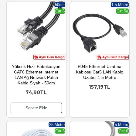
50cm
1.5 Metre
Cat 6
Cat 5e
Aynı Gün Kargo
Aynı Gün Kargo
Yüksek Hızlı Fabrikasyon
RJ45 Ethernet Uzatma
CAT6 Ethernet İnternet
Kablosu Cat5 LAN Kablo
LAN Ağ Network Patch
Uzatıcı 1.5 Metre
Kablo Siyah - 50cm
157,19TL
74,90TL
Sepete Ekle
25 Metre
5 Metre
Cat 6
Cat 6