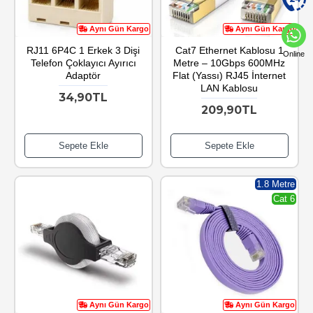
Aynı Gün Kargo
Aynı Gün Kargo
RJ11 6P4C 1 Erkek 3 Dişi
Cat7 Ethernet Kablosu 1
Online
Telefon Çoklayıcı Ayırıcı
Metre – 10Gbps 600MHz
Adaptör
Flat (Yassı) RJ45 İnternet
LAN Kablosu
34,90TL
209,90TL
Sepete Ekle
Sepete Ekle
1.8 Metre
Cat 6
Aynı Gün Kargo
Aynı Gün Kargo