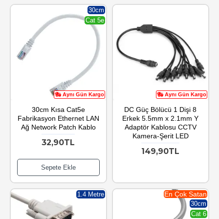
30cm
Cat 5e
Aynı Gün Kargo
Aynı Gün Kargo
30cm Kısa Cat5e
DC Güç Bölücü 1 Dişi 8
Fabrikasyon Ethernet LAN
Erkek 5.5mm x 2.1mm Y
Ağ Network Patch Kablo
Adaptör Kablosu CCTV
Kamera-Şerit LED
32,90TL
149,90TL
Sepete Ekle
En Çok Satan
1.4 Metre
30cm
Cat 6