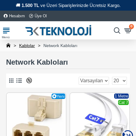
🚚
1.500 TL
ve Üzeri Siparişlerinizde Ücretsiz Kargo.
Hesabım
Üye Ol
0
Kablolar
Network Kabloları
Network Kabloları
0
Yeni
1 Metre
Cat 7