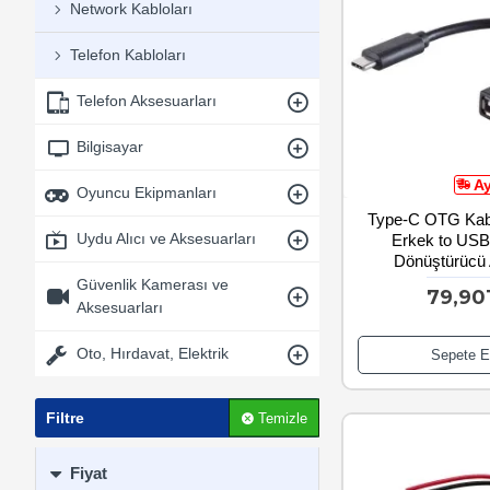
Network Kabloları
Telefon Kabloları
Telefon Aksesuarları
Bilgisayar
A
Oyuncu Ekipmanları
Type-C OTG Kab
Uydu Alıcı ve Aksesuarları
Erkek to USB 
Dönüştürücü 
Güvenlik Kamerası ve
79,90
Aksesuarları
Oto, Hırdavat, Elektrik
Sepete E
Filtre
Temizle
Fiyat