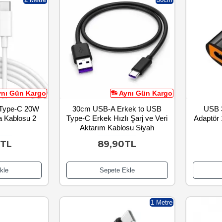
ynı Gün Kargo
Aynı Gün Kargo
 Type-C 20W
30cm USB-A Erkek to USB
USB 3
ta Kablosu 2
Type-C Erkek Hızlı Şarj ve Veri
Adaptör 
e
Aktarım Kablosu Siyah
0TL
89,90TL
kle
Sepete Ekle
1 Metre