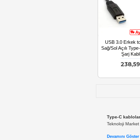
A
USB 3.0 Erkek t
Sağ/Sol Açılı Type
Şarj Kab
238,5
Type-C kablola
Teknoloji Market 
USB-C kablolar, a
Devamını Göster