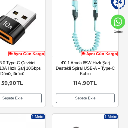
Online
Aynı Gün Kargo
Aynı Gün Kargo
.0 Type-C Çevirici
4’ü 1 Arada 65W Hızlı Şarj
10A Hızlı Şarj 10Gbps
Destekli Spiral USB-A – Type-C
Dönüştürücü
Kablo
59,90TL
114,90TL
Sepete Ekle
Sepete Ekle
1 Metre
1 Metre