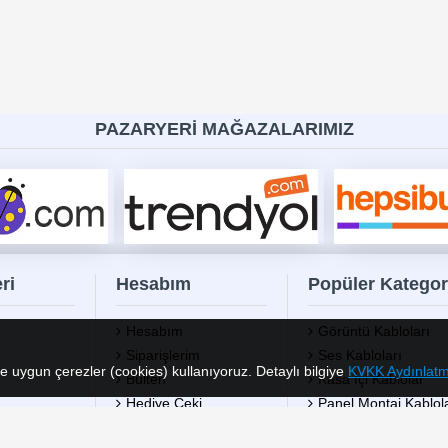
m sağlar. Type-C teknolojisi sayesinde bağlantı yönü fark etmeksizin kablo
SB-C hızlı şarj kabloları
,
USB-C veri aktarım kabloları
,
USB-C to US
ına uygun kablolar yer almaktadır.
 yüksek veri iletim hızı, güçlü şarj desteği ve dayanıklı bağlantı yapıs
de tercih edilir. Özellikle modern dizüstü bilgisayarların ve akıllı ciha
PAZARYERİ MAĞAZALARIMIZ
popülerdir.
rken kablonun uzunluğu, iletim hızı ve bağlantı uyumluluğu gibi özelli
e cihazlarınızın ömrünü koruyabilirsiniz.
ket olarak,
Type-C kablolar
kategorisinde
uygun fiyat
,
hızlı kargo
v
e en iyi seçenekleri sunuyoruz.
ri
Hesabım
Popüler Kategor
Hesabım
Görüntü Kabloları
Siparişlerim
Ses Kabloları
re uygun çerezler (cookies) kullanıyoruz. Detaylı bilgiye
KVKK Aydınlatm
Bülten
Kasa İçi Kablolar
Hediye Çeki
Panel Montaj Kablola
Banka Hesap Bilgileri
USB Kablolar