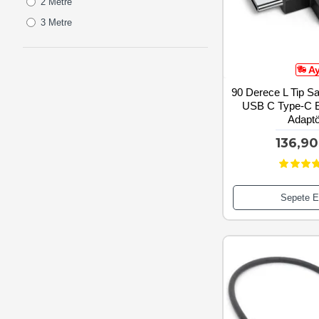
2 Metre
3 Metre
A
90 Derece L Tip Sa
USB C Type-C Er
Adaptö
136,9
Sepete E