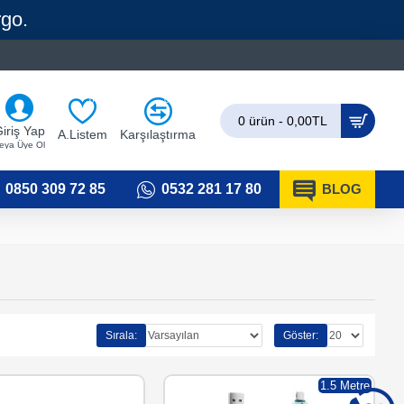
rgo.
0
0
0 ürün - 0,00TL
iriş Yap
A.Listem
Karşılaştırma
eya Üye Ol
0850 309 72 85
0532 281 17 80
BLOG
Sırala:
Göster:
1.5 Metre