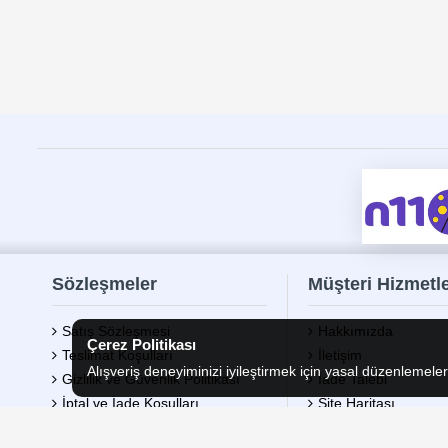
çok yönlü kullanı
Bu kategoride;
U
kullanım amaçlar
Type-C kablolar,
geniş bir yelpaze
kablolar oldukça 
USB-C kablo seçe
artırabilir hem d
BK Teknoloji Mar
konusunda sizler
Sözleşmeler
Müşteri Hizmetle
Satış Sözleşmesi
Hakkımızda
Çerez Politikası
Teslimat Koşulları
İletişim
Alışveriş deneyiminizi iyileştirmek için yasal düzenlemele
Gizlilik ve Güvenlik Politikası
İade Talebi
İptal ve İade Koşulları
Site Haritası
Kişisel Verilerin Korunması
Markalar