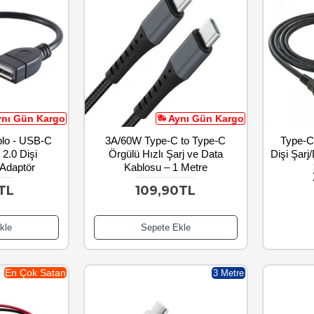
ynı Gün Kargo
Aynı Gün Kargo
lo - USB-C
3A/60W Type-C to Type-C
Type-C
2.0 Dişi
Örgülü Hızlı Şarj ve Data
Dişi Şarj
Adaptör
Kablosu – 1 Metre
TL
109,90TL
kle
Sepete Ekle
En Çok Satan
3 Metre