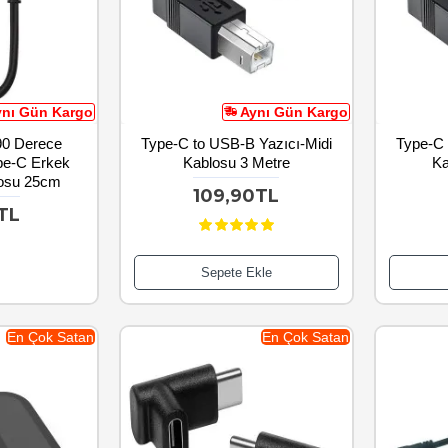
ynı Gün Kargo
Aynı Gün Kargo
90 Derece
Type-C to USB-B Yazıcı-Midi
Type-C 
ype-C Erkek
Kablosu 3 Metre
Ka
losu 25cm
109,90TL
9TL
Sepete Ekle
En Çok Satan
En Çok Satan