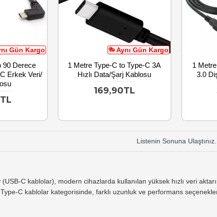
ynı Gün Kargo
Aynı Gün Kargo
o 90 Derece
1 Metre Type-C to Type-C 3A
1 Metre
-C Erkek Veri/
Hızlı Data/Şarj Kablosu
3.0 Di
losu
169,90TL
9TL
Listenin Sonuna Ulaştınız.
r
(USB-C kablolar), modern cihazlarda kullanılan yüksek hızlı veri aktarım
Type-C kablolar kategorisinde, farklı uzunluk ve performans seçeneklerin
kıllı telefonlar, tabletler, dizüstü bilgisayarlar, güç bankaları ve diğer U