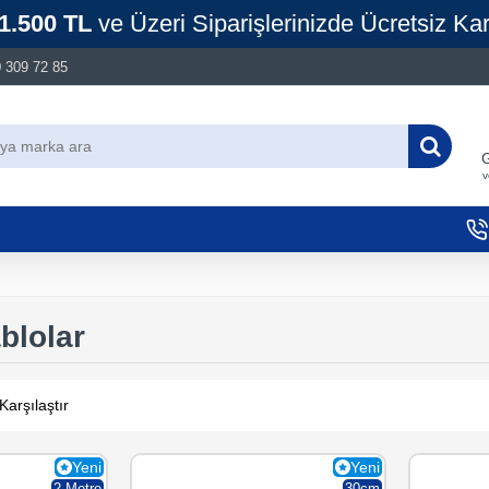
1.500 TL
ve Üzeri Siparişlerinizde Ücretsiz Ka
 309 72 85
G
v
blolar
Karşılaştır
0
Yeni
Yeni
2 Metre
30cm