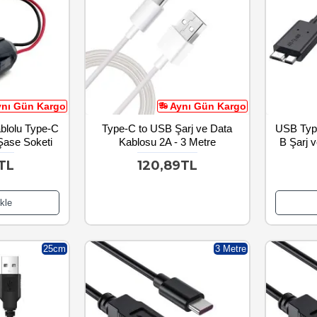
ynı Gün Kargo
Aynı Gün Kargo
ablolu Type-C
Type-C to USB Şarj ve Data
USB Type
Şase Soketi
Kablosu 2A - 3 Metre
B Şarj 
TL
120,89TL
kle
25cm
3 Metre