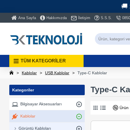
🚚
Ana Sayfa
Hakkımızda
İletişim
S.S.S.
0850
TÜM KATEGORİLER
Kablolar
USB Kablolar
Type-C Kablolar
Type-C Ka
Kategoriler
Bilgisayar Aksesuarları
Ürün 
Kablolar
Görüntü Kabloları