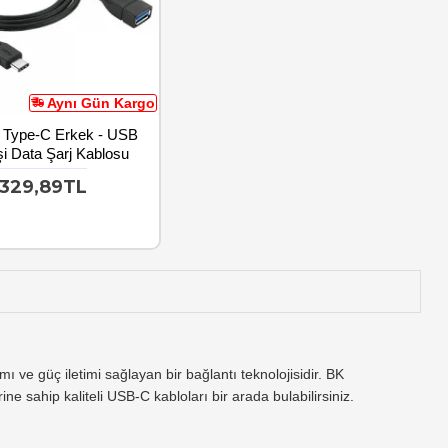
Aynı Gün Kargo
 Type-C Erkek - USB
şi Data Şarj Kablosu
329,89TL
ı ve güç iletimi sağlayan bir bağlantı teknolojisidir. BK
e sahip kaliteli USB-C kabloları bir arada bulabilirsiniz.
SB-C destekli cihazlarda veri aktarımı, şarj ve video çıkışı gibi