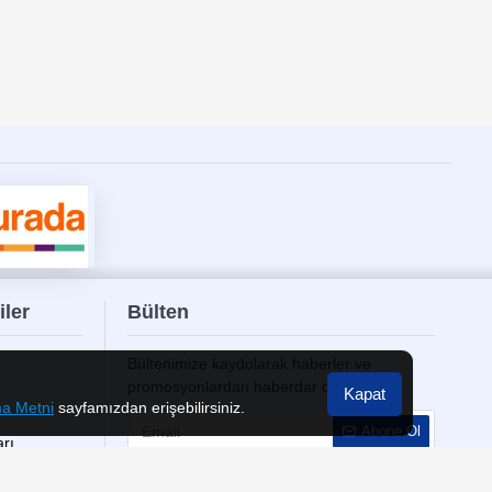
nun her iki tarafı da kullanılabilir.
B-A kablolar
ve
USB-C to Lightning kablolar
gibi farklı
ı sayesinde günlük kullanımdan profesyonel ortamlara kadar
zların standart bağlantı arayüzü haline gelmesiyle USB-C
kler önemlidir. Doğru Type-C kablo ile hem performansı
e
güvenli alışveriş
avantajlarıyla bağlantı çözümleri
iler
Bülten
Bültenimize kaydolarak haberler ve
promosyonlardan haberdar olun
Kapat
a Metni
sayfamızdan erişebilirsiniz.
Abone Ol
rı
Gizlilik ve Güvenlik Politikası
'ni okudum ve
kabul ediyorum.