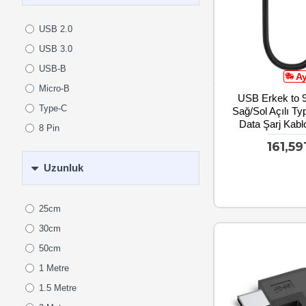
USB 2.0
USB 3.0
USB-B
A
Micro-B
USB Erkek to 
Type-C
Sağ/Sol Açılı T
Data Şarj Kab
8 Pin
161,5
Uzunluk
25cm
30cm
50cm
1 Metre
1.5 Metre