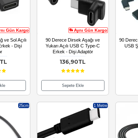
ynı Gün Kargo
Aynı Gün Kargo
ğ ve Sol Açılı
90 Derece Dirsek Aşağı ve
90 Derece
kek - Dişi
Yukarı Açılı USB C Type-C
USB Şa
r
Erkek - Dişi Adaptör
0TL
136,90TL
kle
Sepete Ekle
25cm
1 Metre