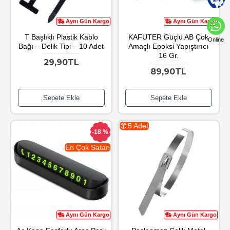
Aynı Gün Kargo
Aynı Gün Kargo
T Başlıklı Plastik Kablo
KAFUTER Güçlü AB Çok
Online
Bağı – Delik Tipi – 10 Adet
Amaçlı Epoksi Yapıştırıcı
16 Gr.
29,90TL
89,90TL
Sepete Ekle
Sepete Ekle
5 Adet
-18 %
En Çok Satan
Aynı Gün Kargo
Aynı Gün Kargo