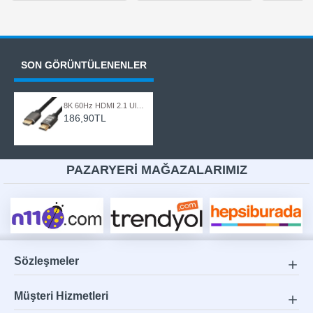
SON GÖRÜNTÜLENENLER
8K 60Hz HDMI 2.1 Ultra HD 48Gbps Örgülü Görüntü Kablosu - 1.5 Metre
186,90TL
PAZARYERİ MAĞAZALARIMIZ
Sözleşmeler
Müşteri Hizmetleri