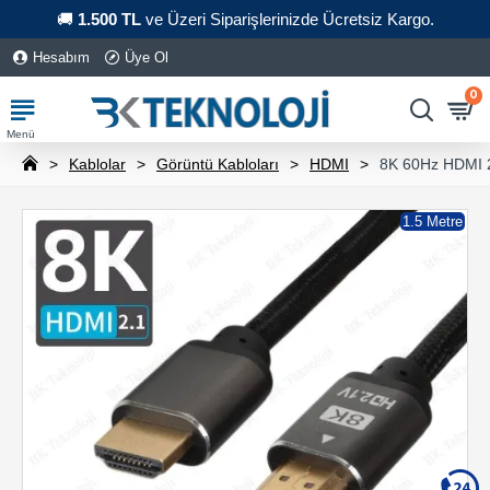
🚚
1.500 TL
ve Üzeri Siparişlerinizde Ücretsiz Kargo.
Hesabım
Üye Ol
0
Kablolar
Görüntü Kabloları
HDMI
8K 60Hz HDMI 2
1.5 Metre