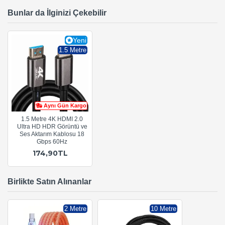
Bunlar da İlginizi Çekebilir
Yeni
1.5 Metre
Aynı Gün Kargo
1.5 Metre 4K HDMI 2.0
Ultra HD HDR Görüntü ve
Ses Aktarım Kablosu 18
Gbps 60Hz
174,90TL
Birlikte Satın Alınanlar
2 Metre
10 Metre