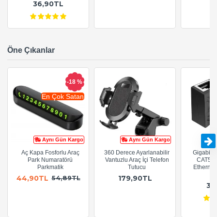
36,90TL
Öne Çıkanlar
-18 %
En Çok Satan
Aynı Gün Kargo
Aynı Gün Kargo
Aç Kapa Fosforlu Araç
360 Derece Ayarlanabilir
Gigabit R
Park Numaratörü
Vantuzlu Araç İçi Telefon
CAT5e 
Parkmatik
Tutucu
Ethernet
A
44,90TL
179,90TL
54,89TL
36