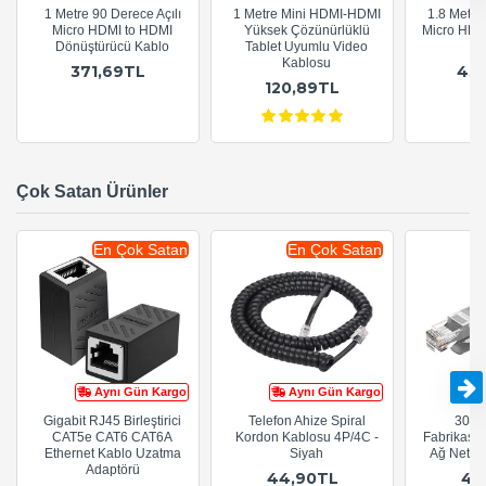
1 Metre 90 Derece Açılı
1 Metre Mini HDMI-HDMI
1.8 Metre 
Micro HDMI to HDMI
Yüksek Çözünürlüklü
Micro HDM
Dönüştürücü Kablo
Tablet Uyumlu Video
Di
Kablosu
371,69TL
43
120,89TL
Çok Satan Ürünler
En Çok Satan
En Çok Satan
Aynı Gün Kargo
Aynı Gün Kargo
Gigabit RJ45 Birleştirici
Telefon Ahize Spiral
30cm
CAT5e CAT6 CAT6A
Kordon Kablosu 4P/4C -
Fabrikasy
Ethernet Kablo Uzatma
Siyah
Ağ Netwo
Adaptörü
44,90TL
44