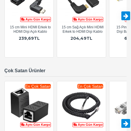
Aynı Gün Kargo
Aynı Gün Kargo
15 cm Mini HDMI Erkek to
15 cm Sağ Açılı Mini HDMI
15 Pin D
HDMI Dişi Açılı Kablo
Erkek to HDMI Dişi Kablo
Dişi Bağl
239,69TL
204,49TL
64
Çok Satan Ürünler
En Çok Satan
En Çok Satan
Aynı Gün Kargo
Aynı Gün Kargo