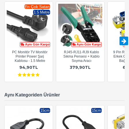
En Çok Satan
1.5 Metre
Aynı Gün Kargo
Aynı Gün Kargo
PC Monitör TV Monitör
RJ45-RJ11-RJ9 Kablo
9 Pin RS-
Printer Power Şarj
Sıkma Pensesi + Kablo
Erkek Cins
Kablosu - 1.5 Metre
Soyma Aracı
Bağlay
94,90TL
379,90TL
69
Aynı Kategoriden Ürünler
15cm
15cm