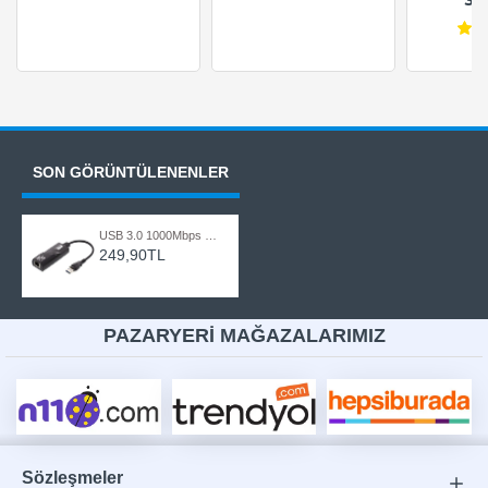
SON GÖRÜNTÜLENENLER
USB 3.0 1000Mbps Gigabit Ethernet Lan Ağ Adaptör
249,90TL
PAZARYERİ MAĞAZALARIMIZ
Sözleşmeler