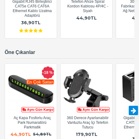
Gigabit RJ45 Birleştirici
Telefon Ahize Spiral
30cm
CAT5e CAT6 CAT6A
Kordon Kablosu 4P/4C -
Fabrikasy
Ethernet Kablo Uzatma
Siyah
Ağ Netwo
Adaptörü
44,90TL
44
36,90TL
Öne Çıkanlar
-18 %
En Çok Satan
Aynı Gün Kargo
Aynı Gün Kargo
Aç Kapa Fosforlu Araç
360 Derece Ayarlanabilir
Gigabit R
Park Numaratörü
Vantuzlu Araç İçi Telefon
CAT5e 
Parkmatik
Tutucu
Ethernet
A
44,90TL
179,90TL
54,89TL
36