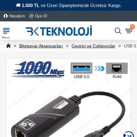
🚚
1.500 TL
ve Üzeri Siparişlerinizde Ücretsiz Kargo.
Hesabım
Üye Ol
0
Bilgisayar Aksesuarları
Çevirici ve Çoklayıcılar
USB 3.