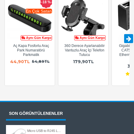
-18 %
En Çok Satan
Aynı Gün Kargo
Aynı Gün Kargo
Aç Kapa Fosforlu Araç
360 Derece Ayarlanabilir
Gigabit R
Park Numaratörü
Vantuzlu Araç İçi Telefon
CAT5e 
Parkmatik
Tutucu
Ethernet
A
44,90TL
179,90TL
54,89TL
36
SON GÖRÜNTÜLENENLER
Micro USB to RJ45 LAN Ethernet Dönüştürücü Ağ Adaptörü