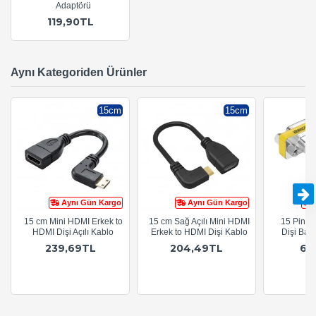
Adaptörü
119,90TL
Aynı Kategoriden Ürünler
15cm
15cm
Aynı Gün Kargo
Aynı Gün Kargo
15 cm Mini HDMI Erkek to
15 cm Sağ Açılı Mini HDMI
15 Pin D
HDMI Dişi Açılı Kablo
Erkek to HDMI Dişi Kablo
Dişi Bağl
239,69TL
204,49TL
64