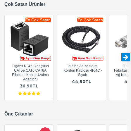
Çok Satan Ürünler
En Çok Satan
En Çok Satan
Aynı Gün Kargo
Aynı Gün Kargo
Gigabit RJ45 Birleştirici
Telefon Ahize Spiral
30cm
CAT5e CAT6 CAT6A
Kordon Kablosu 4P/4C -
Fabrikasy
Ethernet Kablo Uzatma
Siyah
Ağ Netwo
Adaptörü
44,90TL
44
36,90TL
Öne Çıkanlar