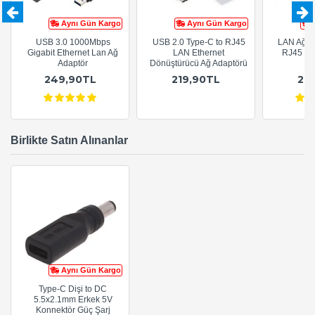
Aynı Gün Kargo
Aynı Gün Kargo
USB 3.0 1000Mbps
USB 2.0 Type-C to RJ45
LAN Ağ A
Gigabit Ethernet Lan Ağ
LAN Ethernet
RJ45 Eth
Adaptör
Dönüştürücü Ağ Adaptörü
249,90TL
219,90TL
21
Birlikte Satın Alınanlar
Aynı Gün Kargo
Type-C Dişi to DC
5.5x2.1mm Erkek 5V
Konnektör Güç Şarj