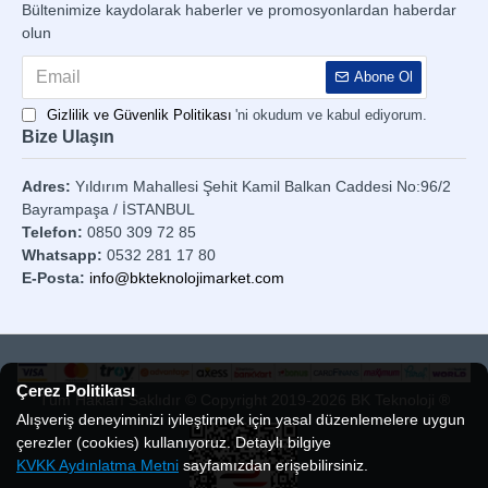
Bültenimize kaydolarak haberler ve promosyonlardan haberdar
olun
Abone Ol
Gizlilik ve Güvenlik Politikası
'ni okudum ve kabul ediyorum.
Bize Ulaşın
Adres:
Yıldırım Mahallesi Şehit Kamil Balkan Caddesi No:96/2
Bayrampaşa / İSTANBUL
Telefon:
0850 309 72 85
Whatsapp:
0532 281 17 80
E-Posta:
info@bkteknolojimarket.com
Çerez Politikası
Tüm Hakları Saklıdır © Copyright 2019-2026 BK Teknoloji ®
Alışveriş deneyiminizi iyileştirmek için yasal düzenlemelere uygun
çerezler (cookies) kullanıyoruz. Detaylı bilgiye
KVKK Aydınlatma Metni
sayfamızdan erişebilirsiniz.