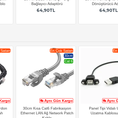
blo
Bağlayıcı Adaptörü
Dönüştürücü Ad
64,90TL
64,90TL
 Satan
En Çok Satan
En
30cm
Cat 6
Kargo
Aynı Gün Kargo
Aynı 
ordon
30cm Kısa Cat6 Fabrikasyon
Panel Tipi Vidalı
ah
Ethernet LAN Ağ Network Patch
Uzatma Kablos
Kablo