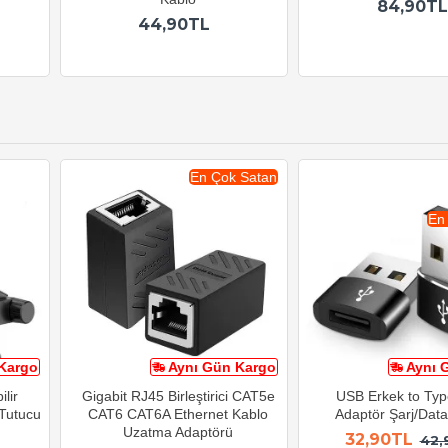
84,90TL
44,90TL
En Çok Satan
En
Kargo
Aynı Gün Kargo
Aynı 
lir
Gigabit RJ45 Birleştirici CAT5e
USB Erkek to Typ
 Tutucu
CAT6 CAT6A Ethernet Kablo
Adaptör Şarj/Data 
Uzatma Adaptörü
32,90TL
42,