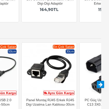
aptör
Dişi-Dişi Adaptör
Erkek-Diş
164,90TL
192,
 Çok Satan
En Çok Satan
50cm
30cm
Gün Kargo
Aynı Gün Kargo
A
 USB 2.0
Panel Montaj RJ45 Erkek RJ45
PC Güç Uzatma
u-50cm
Dişi Uzatma Lan Kablosu-30cm
C13 3X0.75mm