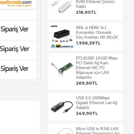
RJ45 Ethernet Çevirici
Kablo
216,90TL
MHL & HDMI 3x1
Kumandalı Otomatik
Güç Anahtarı HD 4Kx2K
1.996,39TL
RTL8139D 10/100 Mbps
PCI Dahili Ağ Kartı
Ethernet NIC PC
Bilgisayar için LAN
Adaptörü
269,90TL
USB 3.0 1000Mbps
Gigabit Ethernet Lan Ağ
Adaptör
249,90TL
Micro USB to RJ45 LAN
Ethernet Dönüştürücü Ağ