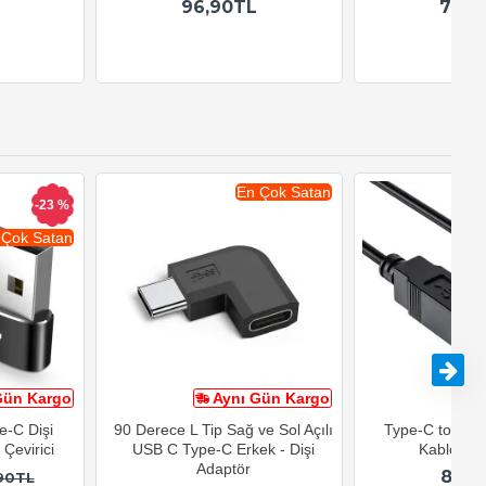
96,90TL
79,9
En Çok Satan
-23 %
 Çok Satan
Gün Kargo
Aynı Gün Kargo
A
e-C Dişi
90 Derece L Tip Sağ ve Sol Açılı
Type-C to USB-
Çevirici
USB C Type-C Erkek - Dişi
Kablosu 1
Adaptör
82,9
90TL