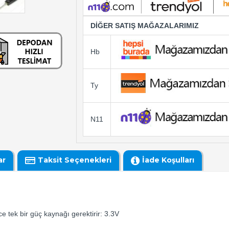
DİĞER SATIŞ MAĞAZALARIMIZ
Hb
Ty
N11
ar
Taksit Seçenekleri
İade Koşulları
e tek bir güç kaynağı gerektirir: 3.3V