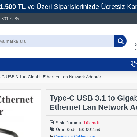
1.500 TL
ve Üzeri Siparişlerinizde Ücretsiz Ka
 309 72 85
G
v
-C USB 3.1 to Gigabit Ethernet Lan Network Adaptör
Type-C USB 3.1 to Gigab
Ethernet Lan Network A
Stok Durumu:
Tükendi
Ürün Kodu:
BK-001159
Çevirici ve Çoklayıcılar