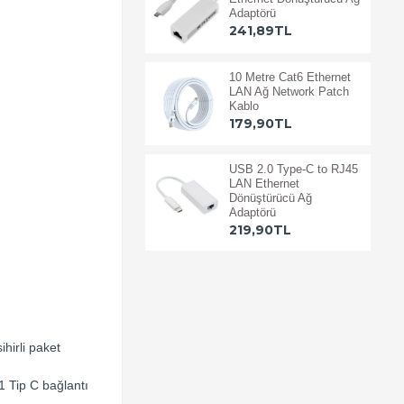
Adaptörü
241,89TL
10 Metre Cat6 Ethernet
LAN Ağ Network Patch
Kablo
179,90TL
USB 2.0 Type-C to RJ45
LAN Ethernet
Dönüştürücü Ağ
Adaptörü
219,90TL
hirli paket
1 Tip C bağlantı