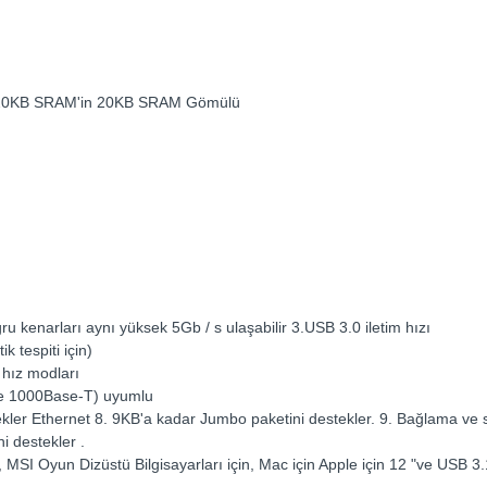
e 20KB SRAM'in 20KB SRAM Gömülü
 kenarları aynı yüksek 5Gb / s ulaşabilir 3.USB 3.0 iletim hızı
 tespiti için)
 hız modları
ve 1000Base-T) uyumlu
tekler Ethernet 8. 9KB'a kadar Jumbo paketini destekler. 9. Bağlama ve si
i destekler .
MSI Oyun Dizüstü Bilgisayarları için, Mac için Apple için 12 "ve USB 3.