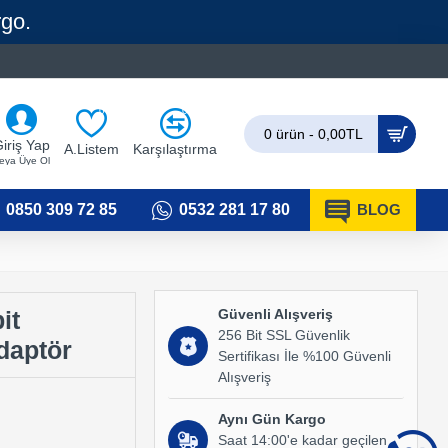
rgo.
0
0
0 ürün - 0,00TL
iriş Yap
A.Listem
Karşılaştırma
eya Üye Ol
0850 309 72 85
0532 281 17 80
BLOG
Güvenli Alışveriş
it
256 Bit SSL Güvenlik
daptör
Sertifikası İle %100 Güvenli
Alışveriş
Aynı Gün Kargo
Saat 14:00'e kadar geçilen