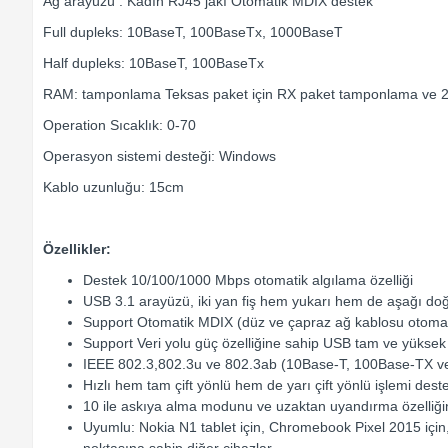
Ağ arayüzü : Kadın RJ45 jakı Otomatik MDIX destek
Full dupleks: 10BaseT, 100BaseTx, 1000BaseT
Half dupleks: 10BaseT, 100BaseTx
RAM: tamponlama Teksas paket için RX paket tamponlama v
Operation Sıcaklık: 0-70
Operasyon sistemi desteği: Windows
Kablo uzunluğu: 15cm
Özellikler:
Destek 10/100/1000 Mbps otomatik algılama özelliği
USB 3.1 arayüzü, iki yan fiş hem yukarı hem de aşağı doğru
Support Otomatik MDIX (düz ve çapraz ağ kablosu otomatik
Support Veri yolu güç özelliğine sahip USB tam ve yüksek
IEEE 802.3,802.3u ve 802.3ab (10Base-T, 100Base-TX 
Hızlı hem tam çift yönlü hem de yarı çift yönlü işlemi des
10 ile askıya alma modunu ve uzaktan uyandırma özelliğin
Uyumlu: Nokia N1 tablet için, Chromebook Pixel 2015 için, 
noktasına sahip diğer cihazlar