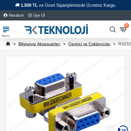
🚚
1.500 TL
ve Üzeri Siparişlerinizde Ücretsiz Kargo.
Hesabım
Üye Ol
0
Bilgisayar Aksesuarları
Çevirici ve Çoklayıcılar
RS232 9