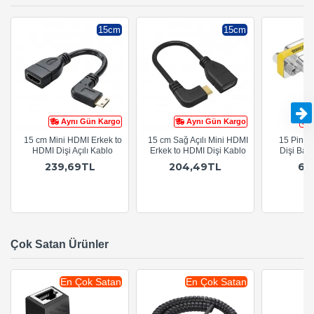
15cm
15cm
Aynı Gün Kargo
Aynı Gün Kargo
15 cm Mini HDMI Erkek to
15 cm Sağ Açılı Mini HDMI
15 Pin D
HDMI Dişi Açılı Kablo
Erkek to HDMI Dişi Kablo
Dişi Bağl
239,69TL
204,49TL
64
Çok Satan Ürünler
En Çok Satan
En Çok Satan