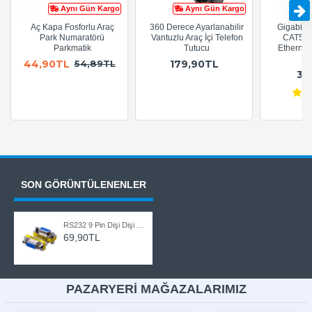
Aynı Gün Kargo
Aynı Gün Kargo
Aç Kapa Fosforlu Araç
360 Derece Ayarlanabilir
Gigabit R
Park Numaratörü
Vantuzlu Araç İçi Telefon
CAT5e 
Parkmatik
Tutucu
Ethernet
A
44,90TL
179,90TL
54,89TL
36
SON GÖRÜNTÜLENENLER
RS232 9 Pin Dişi Dişi Cinsiyet Değiştirici Adaptör
69,90TL
PAZARYERİ MAĞAZALARIMIZ