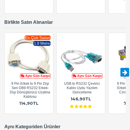
Birlikte Satın Alınanlar
En Çok Satan
1.8 Metre
Aynı Gün Kargo
Aynı Gün Kargo
9 Pin Erkek to 9 Pin Dişi
USB to RS232 Çevirici
9 Pin R
Seri DB9 RS232 Erkek-
Kablo Uydu Yazılım
Erkek-Di
Dişi Dönüştürücü Uzatma
Güncelleme
Cinsiye
Kablosu
A
146,90TL
114,90TL
79
Aynı Kategoriden Ürünler