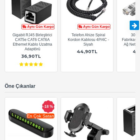
Aynı Gün Kargo
Aynı Gün Kargo
Gigabit RJ45 Birleştirici
Telefon Ahize Spiral
30cm
CAT5e CAT6 CAT6A
Kordon Kablosu 4P/4C -
Fabrikasy
Ethernet Kablo Uzatma
Siyah
Ağ Netwo
Adaptörü
44,90TL
44
36,90TL
Öne Çıkanlar
-18 %
En Çok Satan