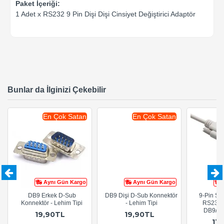
Paket İçeriği:
1 Adet x RS232 9 Pin Dişi Dişi Cinsiyet Değiştirici Adaptör
Bunlar da İlginizi Çekebilir
En Çok Satan
En Çok Satan
Aynı Gün Kargo
Aynı Gün Kargo
DB9 Erkek D-Sub
DB9 Dişi D-Sub Konnektör
9-Pin Ser
Konnektör - Lehim Tipi
- Lehim Tipi
RS232 E
DB9/CO
19,90TL
19,90TL
11