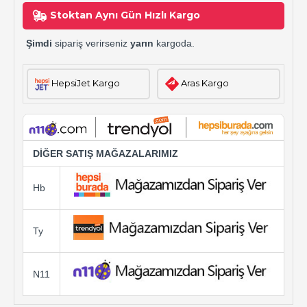
Stoktan Aynı Gün Hızlı Kargo
Şimdi
sipariş verirseniz
yarın
kargoda.
HepsiJet Kargo
Aras Kargo
DİĞER SATIŞ MAĞAZALARIMIZ
Hb
Ty
N11