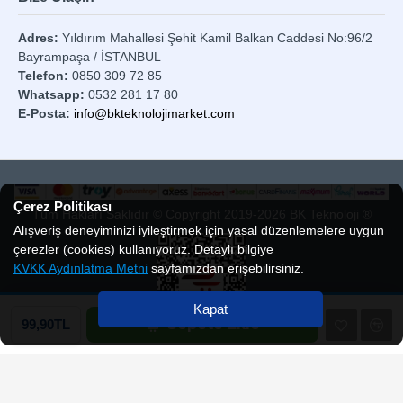
Adres:
Yıldırım Mahallesi Şehit Kamil Balkan Caddesi No:96/2
Bayrampaşa / İSTANBUL
Telefon:
0850 309 72 85
Whatsapp:
0532 281 17 80
E-Posta:
info@bkteknolojimarket.com
Çerez Politikası
Tüm Hakları Saklıdır © Copyright 2019-2026 BK Teknoloji ®
Alışveriş deneyiminizi iyileştirmek için yasal düzenlemelere uygun
çerezler (cookies) kullanıyoruz. Detaylı bilgiye
KVKK Aydınlatma Metni
sayfamızdan erişebilirsiniz.
Kapat
Sepete Ekle