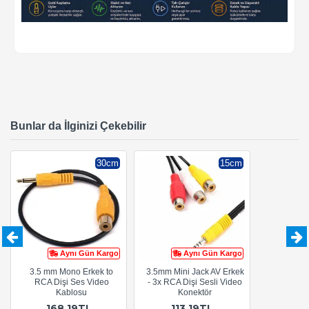
Bunlar da İlginizi Çekebilir
30cm
15cm
Aynı Gün Kargo
Aynı Gün Kargo
3.5 mm Mono Erkek to
3.5mm Mini Jack AV Erkek
RCA Dişi Ses Video
- 3x RCA Dişi Sesli Video
Kablosu
Konektör
168,19TL
113,19TL