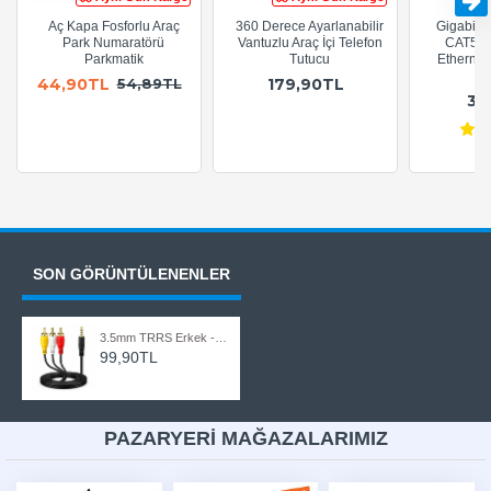
Aç Kapa Fosforlu Araç
360 Derece Ayarlanabilir
Gigabit R
Park Numaratörü
Vantuzlu Araç İçi Telefon
CAT5e 
Parkmatik
Tutucu
Ethernet
A
44,90TL
179,90TL
54,89TL
36
SON GÖRÜNTÜLENENLER
3.5mm TRRS Erkek - 3 RCA Erkek AV Ses Görüntü Kablosu Gold Uçlu 1.5 Metre
99,90TL
PAZARYERİ MAĞAZALARIMIZ