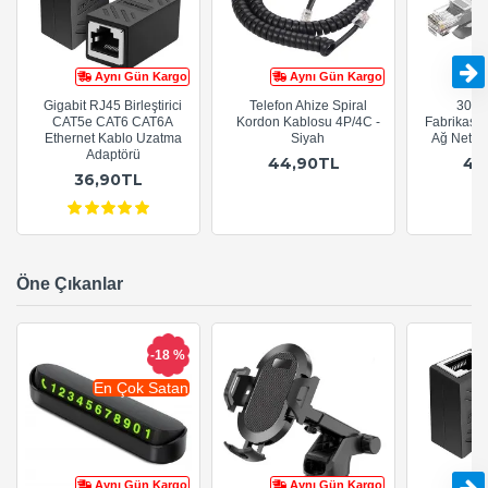
Aynı Gün Kargo
Aynı Gün Kargo
Gigabit RJ45 Birleştirici
Telefon Ahize Spiral
30cm
CAT5e CAT6 CAT6A
Kordon Kablosu 4P/4C -
Fabrikasy
Ethernet Kablo Uzatma
Siyah
Ağ Netwo
Adaptörü
44,90TL
44
36,90TL
Öne Çıkanlar
-18 %
En Çok Satan
Aynı Gün Kargo
Aynı Gün Kargo