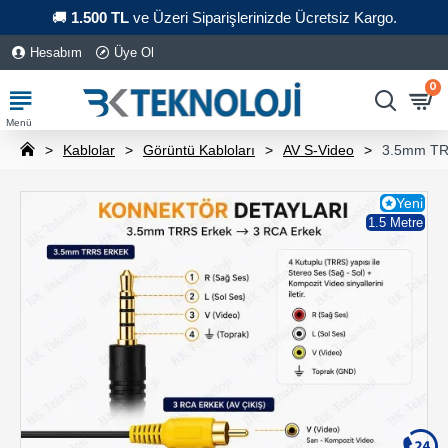
🚚
1.500 TL
ve Üzeri Siparişlerinizde Ücretsiz Kargo.
Hesabım
Üye Ol
0
Kablolar
Görüntü Kabloları
AV S-Video
3.5mm TRR
Yeni
1.5 Metre