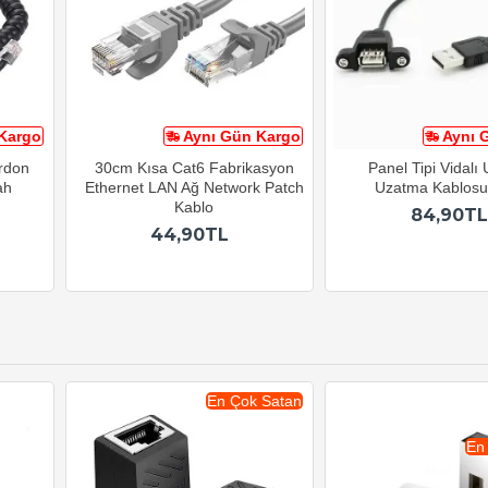
Kargo
Aynı Gün Kargo
Aynı 
ordon
30cm Kısa Cat6 Fabrikasyon
Panel Tipi Vidalı
ah
Ethernet LAN Ağ Network Patch
Uzatma Kablos
Kablo
84,90TL
44,90TL
En Çok Satan
En