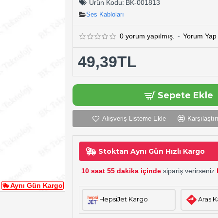
Ürün Kodu:
BK-001813
Ses Kabloları
0 yorum yapılmış.
-
Yorum Yap
49,39TL
Sepete Ekle
Alışveriş Listeme Ekle
Karşılaştır
Stoktan Aynı Gün Hızlı Kargo
10 saat 55 dakika içinde
sipariş verirseniz
Aynı Gün Kargo
HepsiJet Kargo
Aras 