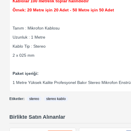
Kablolar 100 metrelik toplar halindedir
Örnek: 20 Metre için 20 Adet - 50 Metre için 50 Adet
Tanım : Mikrofon Kablosu
Uzunluk : 1 Metre
Kablo Tip : Stereo
2 x 025 mm
Paket içeriği:
1 Metre Yüksek Kalite Profesyonel Bakır Stereo Mikrofon Enst
Etiketler:
stereo
stereo kablo
Birlikte Satın Alınanlar