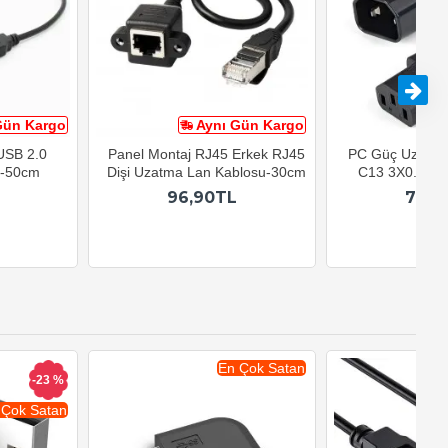
Gün Kargo
Aynı Gün Kargo
A
 USB 2.0
Panel Montaj RJ45 Erkek RJ45
PC Güç Uzatma
u-50cm
Dişi Uzatma Lan Kablosu-30cm
C13 3X0.75mm
96,90TL
79,9
En Çok Satan
-23 %
 Çok Satan