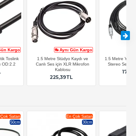
Gün Kargo
Aynı Gün Kargo
A
tik Toslink
1.5 Metre Stüdyo Kaydı ve
1.5 Metre Yükse
u OD:2.2
Canlı Ses için XLR Mikrofon
Stereo Ses Uz
Kablosu
L
179,
225,39TL
 Çok Satan
En Çok Satan
50cm
30cm