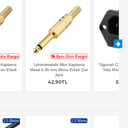
Gün Kargo
Aynı Gün Kargo
A
n Kaplama
Lehimlenebilir Altın Kaplama
Sigortalı C14 Şa
reo Erkek
Metal 6.35 mm Mono Erkek Çivi
Vida Montajlı
Jack
Sok
42,90TL
56,9
1.5 Metre
1.5 Metre