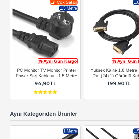
En Çok Satan
1.
1.5 Metre
Aynı Gün Kargo
Aynı Gün 
PC Monitör TV Monitör Printer
Yüksek Kalite 1.8 Metre 
Power Şarj Kablosu - 1.5 Metre
DVI (24+1) Görüntü Ka
94,90TL
199,90TL
Aynı Kategoriden Ürünler
1 Metre
1.