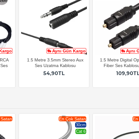
Kargo
Aynı Gün Kargo
Aynı 
2 RCA
1.5 Metre 3.5mm Stereo Aux
1.5 Metre Digital Op
 Ses
Ses Uzatma Kablosu
Fiber Ses Kablos
54,90TL
109,90T
 Satan
En Çok Satan
En
30cm
Cat 6