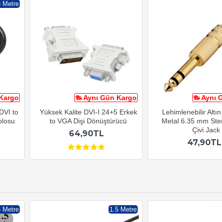
8 Metre
Kargo
Aynı Gün Kargo
Aynı 
DVI to
Yüksek Kalite DVI-I 24+5 Erkek
Lehimlenebilir Altı
blosu
to VGA Dişi Dönüştürücü
Metal 6.35 mm Ste
Çivi Jack
64,90TL
47,90TL
5 Metre
1.5 Metre