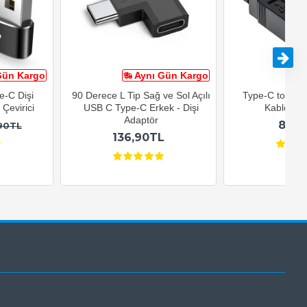
Gün Kargo
Aynı Gün Kargo
A
e-C Dişi
90 Derece L Tip Sağ ve Sol Açılı
Type-C to USB-
Çevirici
USB C Type-C Erkek - Dişi
Kablosu 1
Adaptör
82,9
90TL
136,90TL