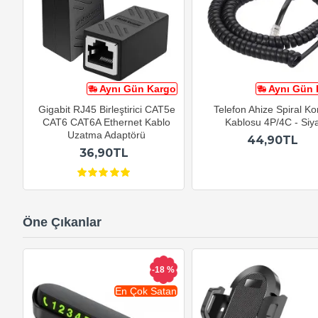
Aynı Gün Kargo
Aynı Gün 
Gigabit RJ45 Birleştirici CAT5e
Telefon Ahize Spiral K
CAT6 CAT6A Ethernet Kablo
Kablosu 4P/4C - Siy
Uzatma Adaptörü
44,90TL
36,90TL
Öne Çıkanlar
-18 %
En Çok Satan