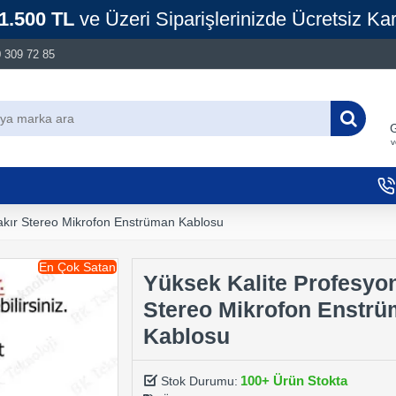
1.500 TL
ve Üzeri Siparişlerinizde Ücretsiz Ka
 309 72 85
G
v
akır Stereo Mikrofon Enstrüman Kablosu
En Çok Satan
Yüksek Kalite Profesyon
Stereo Mikrofon Enstr
Kablosu
100+ Ürün Stokta
Stok Durumu: