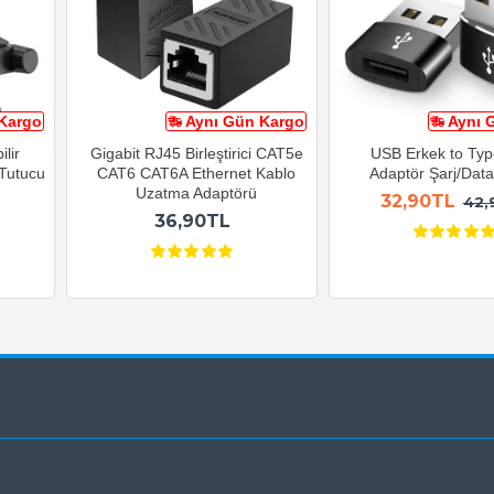
Kargo
Aynı Gün Kargo
Aynı 
lir
Gigabit RJ45 Birleştirici CAT5e
USB Erkek to Typ
 Tutucu
CAT6 CAT6A Ethernet Kablo
Adaptör Şarj/Data 
Uzatma Adaptörü
32,90TL
42,
36,90TL