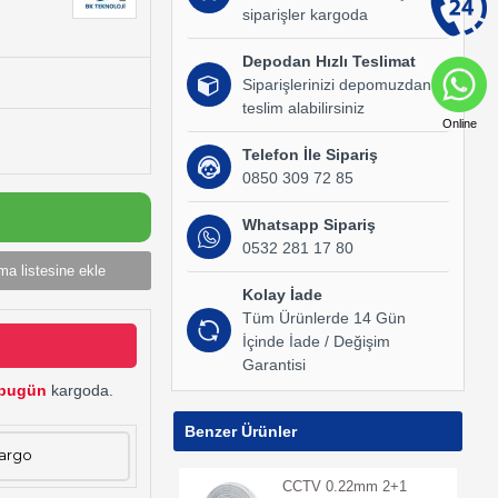
siparişler kargoda
Depodan Hızlı Teslimat
Siparişlerinizi depomuzdan
teslim alabilirsiniz
Online
Telefon İle Sipariş
0850 309 72 85
Whatsapp Sipariş
0532 281 17 80
ma listesine ekle
Kolay İade
Tüm Ürünlerde 14 Gün
İçinde İade / Değişim
Garantisi
bugün
kargoda.
Benzer Ürünler
Kargo
CCTV 0.22mm 2+1