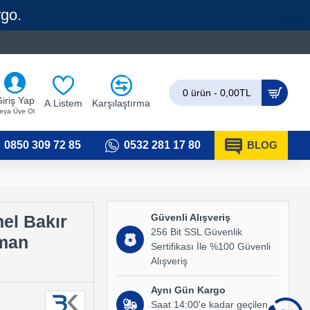
rgo.
0
0
0 ürün - 0,00TL
iriş Yap
A.Listem
Karşılaştırma
eya Üye Ol
0850 309 72 85
0532 281 17 80
BLOG
Güvenli Alışveriş
el Bakır
256 Bit SSL Güvenlik
üman
Sertifikası İle %100 Güvenli
Alışveriş
Aynı Gün Kargo
Saat 14:00'e kadar geçilen