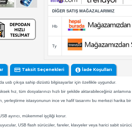
DİĞER SATIŞ MAĞAZALARIMIZ
Hb
Ty
ar
Taksit Seçenekleri
İade Koşulları
sb çıkışa sahip dizüstü bilgisayarlar için özellikle uygundur.
ek hız, tüm dosyalarınızı hızlı bir şekilde aktarabileceğiniz anlamına g
in, yerleştirme istasyonunun ince ve hafif tasarımı bu merkezi harika bi
B ayırıcı, mükemmel işçiliği korur.
yucular, USB flash sürücüler, fareler, klavyeler veya harici sabit sürücü