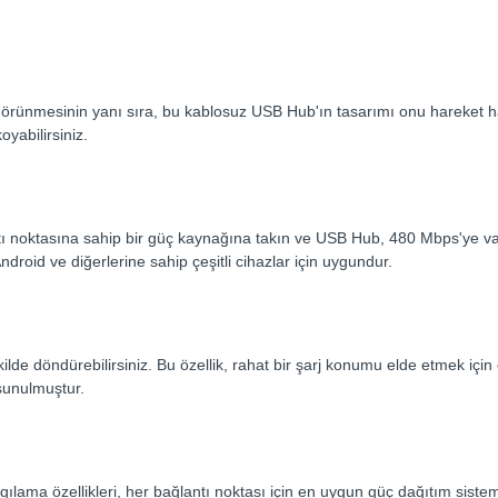
görünmesinin yanı sıra, bu kablosuz USB Hub'ın tasarımı onu hareket 
oyabilirsiniz.
ı noktasına sahip bir güç kaynağına takın ve USB Hub, 480 Mbps'ye v
droid ve diğerlerine sahip çeşitli cihazlar için uygundur.
 döndürebilirsiniz. Bu özellik, rahat bir şarj konumu elde etmek için ç
sunulmuştur.
gılama özellikleri, her bağlantı noktası için en uygun güç dağıtım siste