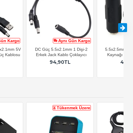
Gün Kargo
Aynı Gün Kargo
A
5x2.1mm 5V
DC Güç 5.5x2.1mm 1 Dişi-2
5.5x2.5mm Diş
üç Kablosu
Erkek Jack Kablo Çoklayıcı
Kaynağı Uzat
94,90TL
46,9
Tükenmek Üzere