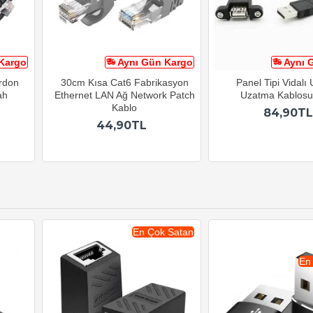
Kargo
Aynı Gün Kargo
Aynı 
ordon
30cm Kısa Cat6 Fabrikasyon
Panel Tipi Vidalı
ah
Ethernet LAN Ağ Network Patch
Uzatma Kablos
Kablo
84,90TL
44,90TL
En Çok Satan
En