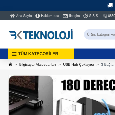
🚚
Ana Sayfa
Hakkımızda
İletişim
S.S.S.
0850
TÜM KATEGORİLER
Bilgisayar Aksesuarları
USB Hub Çoklayıcı
3 Bağlan