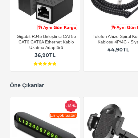
Aynı Gün Kargo
Aynı Gün 
Gigabit RJ45 Birleştirici CAT5e
Telefon Ahize Spiral K
CAT6 CAT6A Ethernet Kablo
Kablosu 4P/4C - Siy
Uzatma Adaptörü
44,90TL
36,90TL
Öne Çıkanlar
-18 %
En Çok Satan