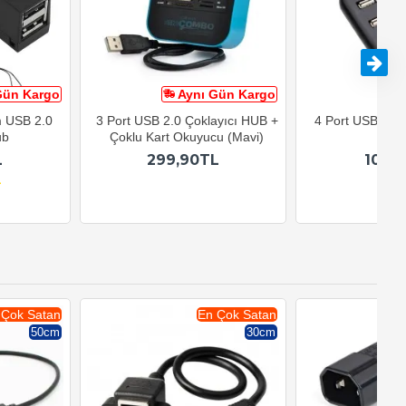
Gün Kargo
Aynı Gün Kargo
A
m USB 2.0
3 Port USB 2.0 Çoklayıcı HUB +
4 Port USB 2.0 
ub
Çoklu Kart Okuyucu (Mavi)
Siy
L
299,90TL
109,
 Çok Satan
En Çok Satan
50cm
30cm