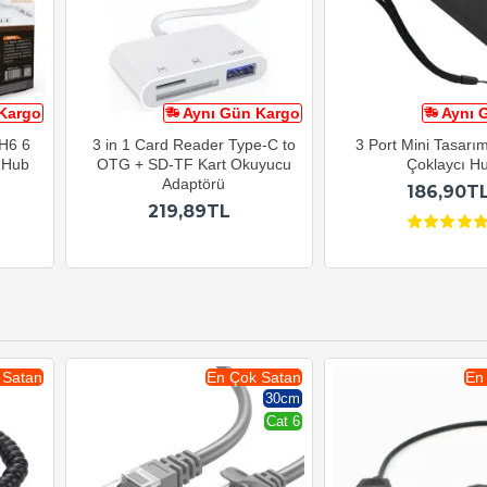
Kargo
Aynı Gün Kargo
Aynı 
H6 6
3 in 1 Card Reader Type-C to
3 Port Mini Tasarı
ı Hub
OTG + SD-TF Kart Okuyucu
Çoklaycı H
Adaptörü
186,90T
219,89TL
 Satan
En Çok Satan
En
30cm
Cat 6