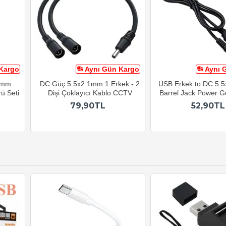
Kargo
Aynı Gün Kargo
Aynı 
.1mm
DC Güç 5.5x2.1mm 1 Erkek - 2
USB Erkek to DC 5.
ü Seti
Dişi Çoklayıcı Kablo CCTV
Barrel Jack Power G
79,90TL
52,90TL