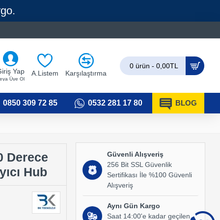
rgo.
0
0
0 ürün - 0,00TL
iriş Yap
A.Listem
Karşılaştırma
eya Üye Ol
0850 309 72 85
0532 281 17 80
BLOG
Güvenli Alışveriş
80 Derece
256 Bit SSL Güvenlik
yıcı Hub
Sertifikası İle %100 Güvenli
Alışveriş
Aynı Gün Kargo
Saat 14:00'e kadar geçilen