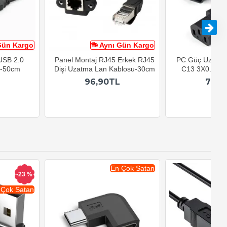
Gün Kargo
Aynı Gün Kargo
A
 USB 2.0
Panel Montaj RJ45 Erkek RJ45
PC Güç Uzatma
u-50cm
Dişi Uzatma Lan Kablosu-30cm
C13 3X0.75mm
96,90TL
79,9
En Çok Satan
-23 %
 Çok Satan