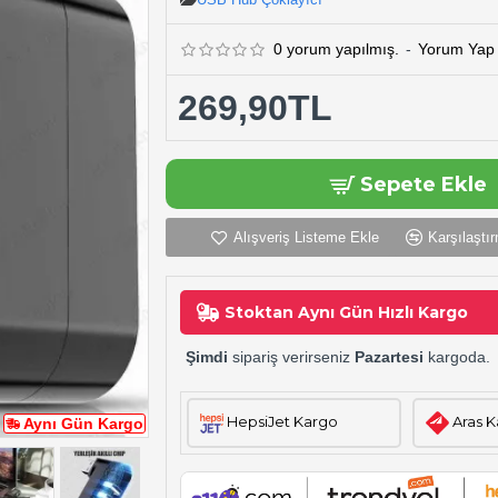
0 yorum yapılmış.
-
Yorum Yap
269,90TL
Sepete Ekle
Alışveriş Listeme Ekle
Karşılaştır
Stoktan Aynı Gün Hızlı Kargo
Şimdi
sipariş verirseniz
Pazartesi
kargoda.
HepsiJet Kargo
Aras 
Aynı Gün Kargo