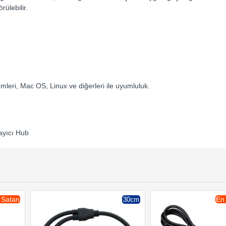
rülebilir.
leri, Mac OS, Linux ve diğerleri ile uyumluluk.
ayıcı Hub
 Satan
En
30cm