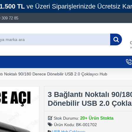
1.500 TL
ve Üzeri Siparişlerinizde Ücretsiz Ka
 309 72 85
G
v
tı Noktalı 90/180 Derece Dönebilir USB 2.0 Çoklayıcı Hub
3 Bağlantı Noktalı 90/1
Dönebilir USB 2.0 Çokla
20+ Ürün Stokta
Stok Durumu:
Ürün Kodu:
BK-001702
USB Hub Çoklayıcı