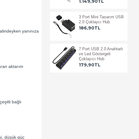
1.149,90TL
3 Port Mini Tasarım USB
2.0 Çoklaycı Hub
186,90TL
halindeyken yanınıza
7 Port USB 2.0 Anahtarlı
ve Led Göstergeli
Çoklayıcı Hub
179,90TL
aran aktarım
eşitli bağlı
mi, düşük güç