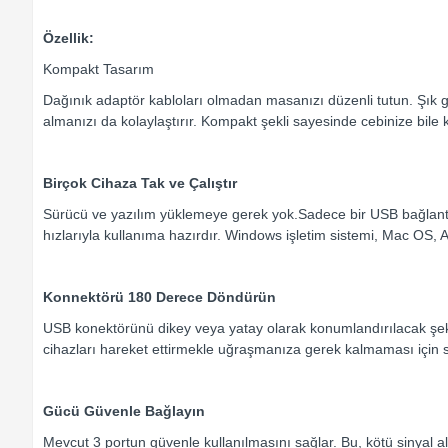
Özellik:
Kompakt Tasarım
Dağınık adaptör kabloları olmadan masanızı düzenli tutun. Şık 
almanızı da kolaylaştırır. Kompakt şekli sayesinde cebinize bile k
Birçok Cihaza Tak ve Çalıştır
Sürücü ve yazılım yüklemeye gerek yok.Sadece bir USB bağlant
hızlarıyla kullanıma hazırdır. Windows işletim sistemi, Mac OS, An
Konnektörü 180 Derece Döndürün
USB konektörünü dikey veya yatay olarak konumlandırılacak şekilde
cihazları hareket ettirmekle uğraşmanıza gerek kalmaması için 
Gücü Güvenle Bağlayın
Mevcut 3 portun güvenle kullanılmasını sağlar. Bu, kötü sinyal al