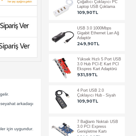
Çoğaltıcı Çoklayıcı PC
Laptop USB Çoklama
109,90TL
USB 3.0 1000Mbps
Gigabit Ethernet Lan Ağ
Adaptör
249,90TL
Yüksek Hızlı 5 Port USB
3.0 Hub PCI-E Kart PCI
Ekspres Kart Adaptörü
931,59TL
4 Port USB 2.0
elir.
Çoklayıcı Hub - Siyah
109,90TL
r seyahat arkadaşı
7 Bağlantı Noktalı USB
3.0 PCI Express
ler için uygundur.
Genişletme Kartı