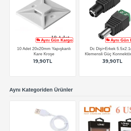
Aynı Gün Kargo
Aynı Gün 
10 Adet 20x20mm Yapışkanlı
Dc Dişi+Erkek 5.5x2
Kare Kroşe
Klemensli Güç Konnektör
19,90TL
39,90TL
Aynı Kategoriden Ürünler