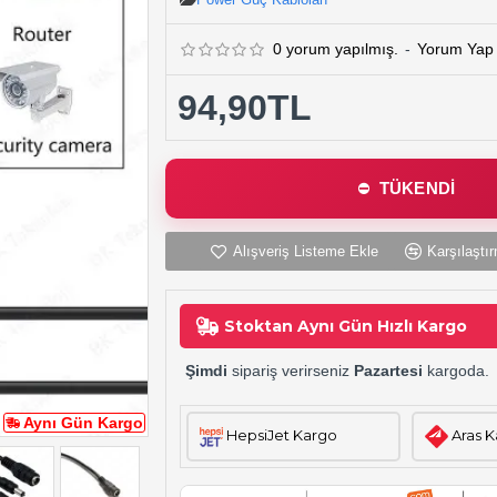
0 yorum yapılmış.
-
Yorum Yap
94,90TL
TÜKENDİ
Alışveriş Listeme Ekle
Karşılaştır
Stoktan Aynı Gün Hızlı Kargo
Şimdi
sipariş verirseniz
Pazartesi
kargoda.
Aynı Gün Kargo
HepsiJet Kargo
Aras 