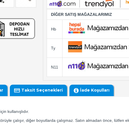
DİĞER SATIŞ MAĞAZALARIMIZ
Hb
Ty
N11
ar
Taksit Seçenekleri
İade Koşulları
n kullanışlıdır.
yle çalışır, diğer boyutlarda çalışmaz. Satın almadan önce, lütfen elek