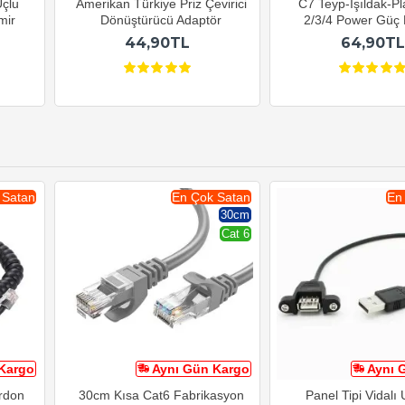
çlu
Amerikan Türkiye Priz Çevirici
C7 Teyp-Işıldak-Pl
mir
Dönüştürücü Adaptör
2/3/4 Power Güç 
44,90TL
64,90TL
 Satan
En Çok Satan
En
30cm
Cat 6
Kargo
Aynı Gün Kargo
Aynı 
ordon
30cm Kısa Cat6 Fabrikasyon
Panel Tipi Vidalı