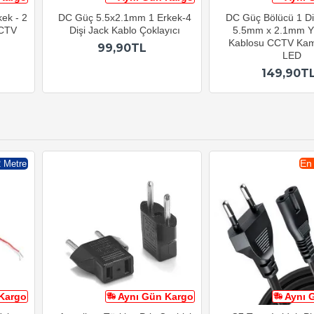
ek - 2
DC Güç 5.5x2.1mm 1 Erkek-4
DC Güç Bölücü 1 Di
CCTV
Dişi Jack Kablo Çoklayıcı
5.5mm x 2.1mm Y
Kablosu CCTV Kam
99,90TL
LED
149,90T
En
2 Metre
Kargo
Aynı Gün Kargo
Aynı 