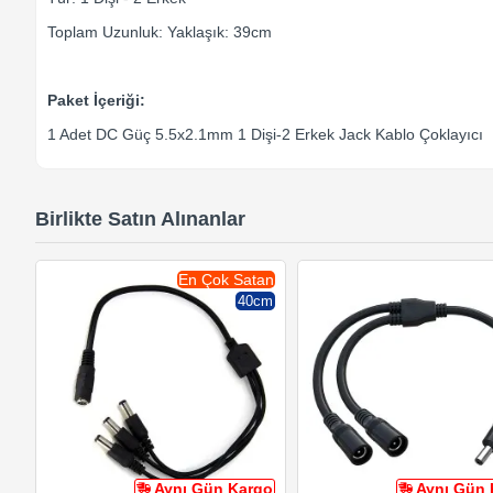
Toplam Uzunluk: Yaklaşık: 39cm
Paket İçeriği:
1 Adet DC Güç 5.5x2.1mm 1 Dişi-2 Erkek Jack Kablo Çoklayıcı
Birlikte Satın Alınanlar
En Çok Satan
40cm
Aynı Gün Kargo
Aynı Gün 