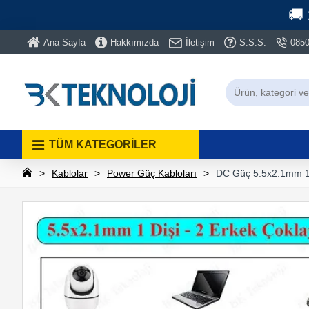
🚚
Ana Sayfa
Hakkımızda
İletişim
S.S.S.
0850
TÜM KATEGORİLER
Kablolar
Power Güç Kabloları
DC Güç 5.5x2.1mm 1 