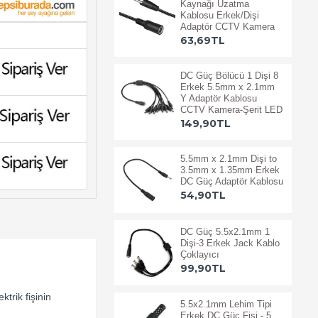
Kaynağı Uzatma
Kablosu Erkek/Dişi
Adaptör CCTV Kamera
63,69TL
DC Güç Bölücü 1 Dişi 8
Erkek 5.5mm x 2.1mm
Y Adaptör Kablosu
CCTV Kamera-Şerit LED
149,90TL
5.5mm x 2.1mm Dişi to
3.5mm x 1.35mm Erkek
DC Güç Adaptör Kablosu
54,90TL
DC Güç 5.5x2.1mm 1
Dişi-3 Erkek Jack Kablo
Çoklayıcı
99,90TL
trik fişinin
5.5x2.1mm Lehim Tipi
Erkek DC Güç Fişi - 5