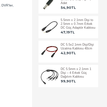
Adet
, DVR'ler,
54,90TL
5.5mm x 2.1mm Dişi to
2.5mm x 0.7mm Erkek
DC Güç Adaptör Kablosu
47,19TL
DC 5.5x2.1mm Dişi/Dişi
Uzatma Kablosu 40cm
42,90TL
DC 5.5mm x 2.1mm 1
Dişi – 4 Erkek Güç
Dağıtım Kablosu
99,90TL