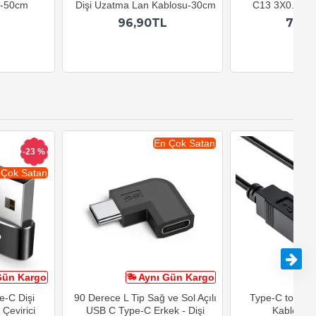
u-50cm
Dişi Uzatma Lan Kablosu-30cm
C13 3X0.75mm
96,90TL
79,9
En Çok Satan
-23 %
 Çok Satan
Gün Kargo
Aynı Gün Kargo
A
e-C Dişi
90 Derece L Tip Sağ ve Sol Açılı
Type-C to USB-
Çevirici
USB C Type-C Erkek - Dişi
Kablosu 1