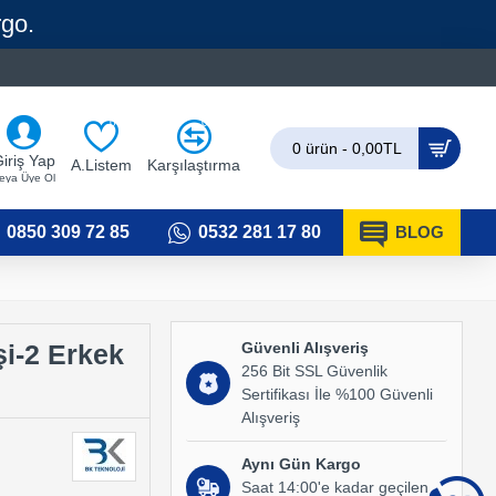
rgo.
0
0
0 ürün - 0,00TL
iriş Yap
A.Listem
Karşılaştırma
eya Üye Ol
0850 309 72 85
0532 281 17 80
BLOG
Güvenli Alışveriş
i-2 Erkek
256 Bit SSL Güvenlik
Sertifikası İle %100 Güvenli
Alışveriş
Aynı Gün Kargo
Saat 14:00'e kadar geçilen