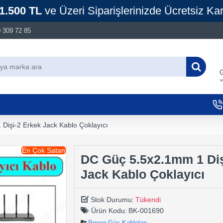
1.500 TL
ve Üzeri Siparişlerinizde Ücretsiz Ka
 309 72 85
G
v
Dişi-2 Erkek Jack Kablo Çoklayıcı
En Çok Satan
DC Güç 5.5x2.1mm 1 Diş
Jack Kablo Çoklayıcı
Stok Durumu:
Tükendi
Ürün Kodu:
BK-001690
Power Güç Kabloları