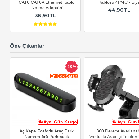
CAT6 CAT6A Ethernet Kablo
Kablosu 4P/4C - Siy
Uzatma Adaptörü
44,90TL
36,90TL
Öne Çıkanlar
-18 %
En Çok Satan
Aynı Gün Kargo
Aynı Gün 
Aç Kapa Fosforlu Araç Park
360 Derece Ayarlanabi
Numaratörü Parkmatik
Vantuzlu Araç İçi Telefon