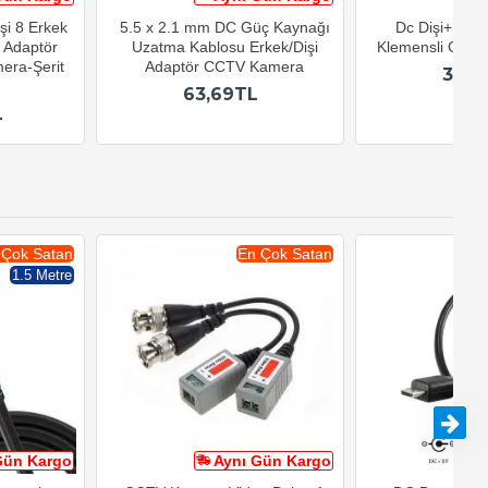
şi 8 Erkek
5.5 x 2.1 mm DC Güç Kaynağı
Dc Dişi+Erke
 Adaptör
Uzatma Kablosu Erkek/Dişi
Klemensli Güç K
era-Şerit
Adaptör CCTV Kamera
39,9
63,69TL
L
 Çok Satan
En Çok Satan
1.5 Metre
Gün Kargo
Aynı Gün Kargo
A