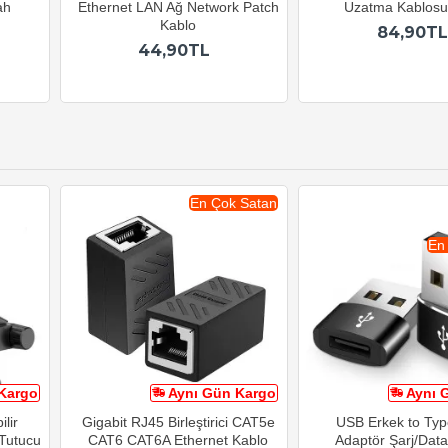
ah
Ethernet LAN Ağ Network Patch
Uzatma Kablos
Kablo
84,90TL
44,90TL
En Çok Satan
En
Kargo
Aynı Gün Kargo
Aynı 
lir
Gigabit RJ45 Birleştirici CAT5e
USB Erkek to Typ
 Tutucu
CAT6 CAT6A Ethernet Kablo
Adaptör Şarj/Data 