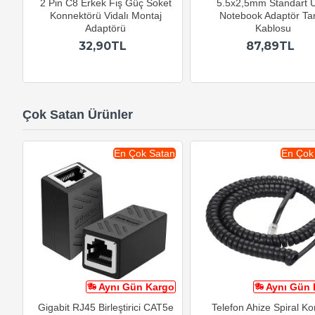
2 Pin C8 Erkek Fiş Güç Soket
5.5x2,5mm Standart U
Konnektörü Vidalı Montaj
Notebook Adaptör Ta
Adaptörü
Kablosu
32,90TL
87,89TL
Çok Satan Ürünler
En Çok Satan
En Çok
Aynı Gün Kargo
Aynı Gün 
Gigabit RJ45 Birleştirici CAT5e
Telefon Ahize Spiral K