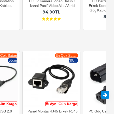
aystation
CCTV Kamera Video Balun 1
DC Barrel Ja
Kablosu
kanal Pasif Video Alıcı/Verici
Erkek Konnektö
Güç Kablosu 5
94,90TL
84,5
 Çok Satan
En Çok Satan
50cm
30cm
Gün Kargo
Aynı Gün Kargo
A
 USB 2.0
Panel Montaj RJ45 Erkek RJ45
PC Güç Uzatma