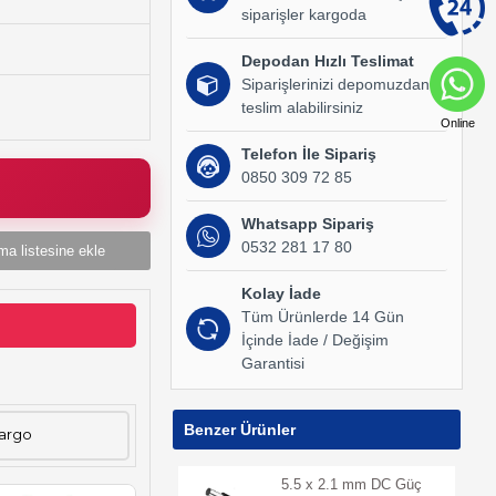
siparişler kargoda
Depodan Hızlı Teslimat
Siparişlerinizi depomuzdan
teslim alabilirsiniz
Online
Telefon İle Sipariş
0850 309 72 85
Whatsapp Sipariş
0532 281 17 80
ma listesine ekle
Kolay İade
Tüm Ürünlerde 14 Gün
İçinde İade / Değişim
Garantisi
Benzer Ürünler
Kargo
5.5 x 2.1 mm DC Güç