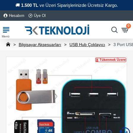
🚚
1.500 TL
ve Üzeri Siparişlerinizde Ücretsiz Kargo.
Hesabım
Üye Ol
0
Bilgisayar Aksesuarları
USB Hub Çoklayıcı
3 Port US
Tükenmek Üzere