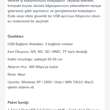
vererek iş istasyonunuzu kolaylaştırır. Seyahat ederken,
kompakt boyutu dizüstü bilgisayarınızın yeteneklerini nereye
giderseniz gidin taşımanızı ve genişletmenizi kolaylaştırır.
Evde veya ofiste güvenilir bir USB ayırıcıya ihtiyacınız olsun,
bu mükemmel bir seçimdir.
Özellikler:
USB Bağlantı Noktaları: 3 bağlantı noktası
Kart Okuyucu: MS, M2, SD / MMC, TF kartı desteği
Kablo Uzunluğu: yaklaşık 50-55 cm
Aktarım Hızı: 480 Mbps'ye kadar
Renk: Mavi
Uyumlu: Windows XP / 2000 / Vista / WIN 7/8/10, MacS
işletim sistemi vb.
Paket İçeriği: