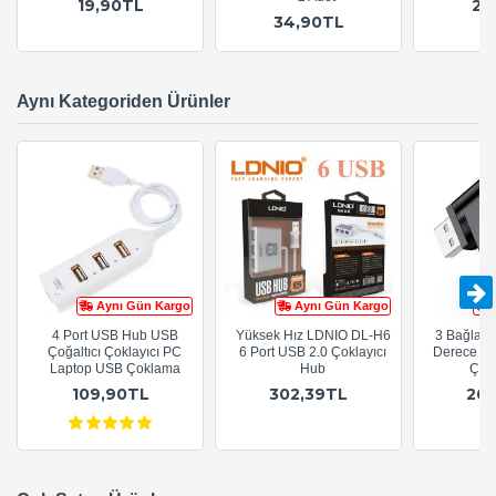
19,90TL
29
34,90TL
Aynı Kategoriden Ürünler
Aynı Gün Kargo
Aynı Gün Kargo
4 Port USB Hub USB
Yüksek Hız LDNIO DL-H6
3 Bağlantı
Çoğaltıcı Çoklayıcı PC
6 Port USB 2.0 Çoklayıcı
Derece Dö
Laptop USB Çoklama
Hub
Çokl
109,90TL
302,39TL
26