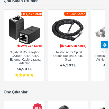
Çok Satan Ürünler
En Çok Satan
En Çok Satan
Aynı Gün Kargo
Aynı Gün Kargo
Gigabit RJ45 Birleştirici
Telefon Ahize Spiral
30cm
CAT5e CAT6 CAT6A
Kordon Kablosu 4P/4C -
Fabrikasy
Ethernet Kablo Uzatma
Siyah
Ağ Netwo
Adaptörü
44,90TL
44
36,90TL
Öne Çıkanlar
-18 %