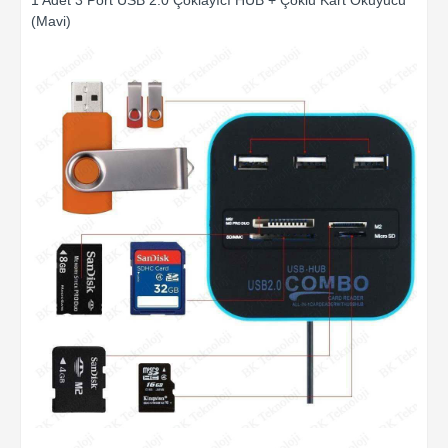
1 Adet 3 Port USB 2.0 Çoklayıcı HUB + Çoklu Kart Okuyucu
(Mavi)