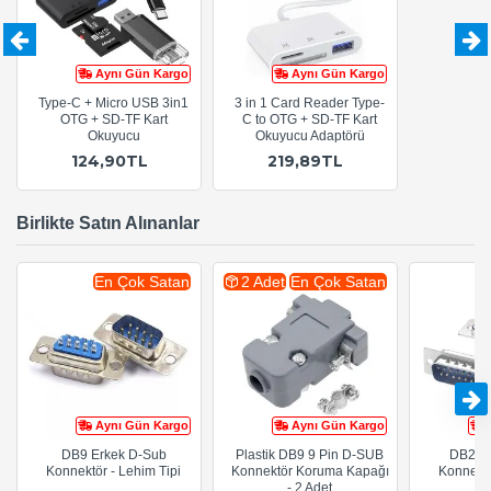
Aynı Gün Kargo
Aynı Gün Kargo
Type-C + Micro USB 3in1
3 in 1 Card Reader Type-
OTG + SD-TF Kart
C to OTG + SD-TF Kart
Okuyucu
Okuyucu Adaptörü
124,90TL
219,89TL
Birlikte Satın Alınanlar
En Çok Satan
2 Adet
En Çok Satan
Aynı Gün Kargo
Aynı Gün Kargo
DB9 Erkek D-Sub
Plastik DB9 9 Pin D-SUB
DB25 
Konnektör - Lehim Tipi
Konnektör Koruma Kapağı
Konnektö
- 2 Adet