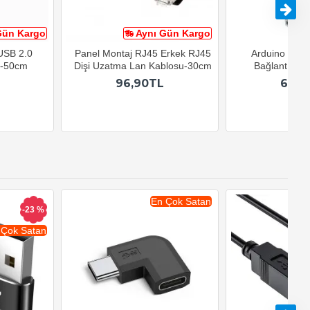
Gün Kargo
Aynı Gün Kargo
A
 USB 2.0
Panel Montaj RJ45 Erkek RJ45
Arduino USB-B
u-50cm
Dişi Uzatma Lan Kablosu-30cm
Bağlantı Kab
96,90TL
69,9
En Çok Satan
-23 %
 Çok Satan