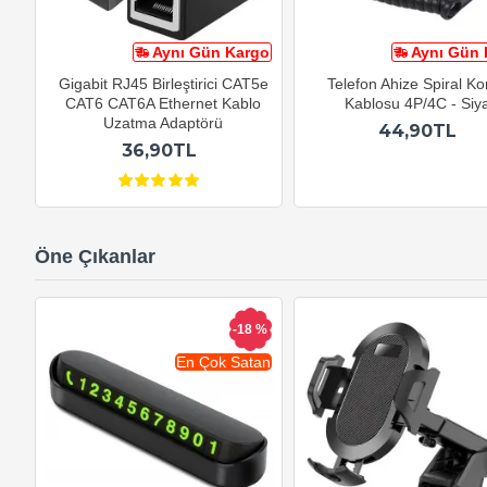
Aynı Gün Kargo
Aynı Gün 
Gigabit RJ45 Birleştirici CAT5e
Telefon Ahize Spiral K
CAT6 CAT6A Ethernet Kablo
Kablosu 4P/4C - Siy
Uzatma Adaptörü
44,90TL
36,90TL
Öne Çıkanlar
-18 %
En Çok Satan