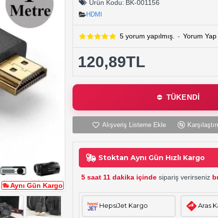
Ürün Kodu:
BK-001156
HDMI
5 yorum yapılmış.
-
Yorum Yap
120,89TL
TÜKENDİ
Alışveriş Listeme Ekle
Karşılaştır
Stoktan Aynı Gün Hızlı Kargo
5 saat 11 dakika içinde
sipariş verirseniz
b
Aynı Gün Kargo
HepsiJet Kargo
Aras 