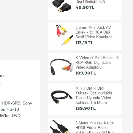
Dişi Dönüştürücü
49,90TL
3.5mm Mini Jack AV
Erkek - 3x RCA Dişi
Sesli Video Konektör
113,19TL
S-Video (7 Pin) Erkek - 3
RCA RGB Dişi Kablo
Video Adaptörü
189,90TL
dir.
r.
Mini HDMI-HDMI
Yüksek Çözünürlüklü
Tablet Uyumlu Video
Kablosu 1.5 Metre
rı HDR-SR5, Sony
139,90TL
anon HG-10
tv'ler, DVD
3 Metre Yüksek Kalite
HDMI Erkek-Erkek
Kablo Ethernet 3D Full