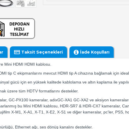
ar
Taksit Seçenekleri
İade Koşulları
tre Mini HDMI HDMI kablosu.
HDMI tip C ekipmanlarını mevcut HDMI tip A cihazına bağlamak için ideal
sinyal gücü için en yüksek kalitede kablolama ve altın kaplama ile yapılı
olmak üzere tüm HDTV formatlarını destekler.
alar, GC-PX100 kameralar, adixGC-XA1 GC-XA2 ve aksiyon kamerala
e tasarlanmış bu Mini HDMI kablosu, HDR-SR7 & HDR-CX7 kameralar, C
jifilm X-M1, X-A1, X-T1, X-E2, X-S1 ve diğer kameralar, pc'ler, PSS, hd
ürlüğü, Ethernet ağı, ses dönüş kanalını destekler.