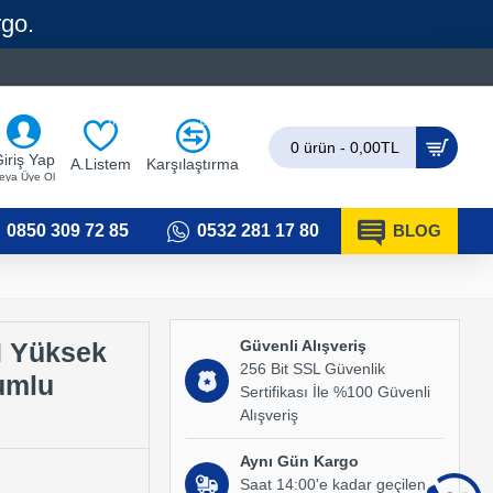
rgo.
0
0
0 ürün - 0,00TL
iriş Yap
A.Listem
Karşılaştırma
eya Üye Ol
0850 309 72 85
0532 281 17 80
BLOG
Güvenli Alışveriş
I Yüksek
256 Bit SSL Güvenlik
umlu
Sertifikası İle %100 Güvenli
Alışveriş
Aynı Gün Kargo
Saat 14:00'e kadar geçilen