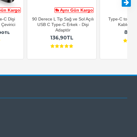
Gün Kargo
Aynı Gün Kargo
A
e-C Dişi
90 Derece L Tip Sağ ve Sol Açılı
Type-C to USB-
Çevirici
USB C Type-C Erkek - Dişi
Kablosu 1
Adaptör
82,9
90TL
136,90TL