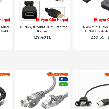
Kargo
Aynı Gün Kargo
Aynı 
ı Micro
10 cm Çift Yönlü HDMI Uzatma
15 cm Mini HDMI 
 Kablo
Kablosu
HDMI Dişi Açılı
127,49TL
239,69T
 Satan
En Çok Satan
En
30cm
Cat 6