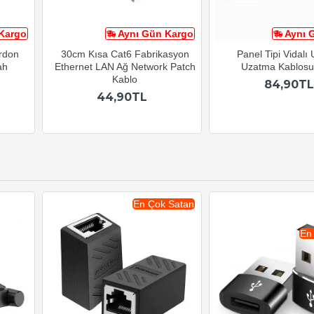
Kargo
Aynı Gün Kargo
Aynı 
ordon
30cm Kısa Cat6 Fabrikasyon
Panel Tipi Vidalı
ah
Ethernet LAN Ağ Network Patch
Uzatma Kablos
Kablo
84,90TL
44,90TL
En Çok Satan
En