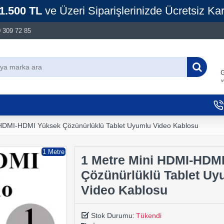
1.500 TL
ve Üzeri Siparişlerinizde Ücretsiz Ka
 309 72 85
G
v
 HDMI-HDMI Yüksek Çözünürlüklü Tablet Uyumlu Video Kablosu
1 Metre
1 Metre Mini HDMI-HDM
Çözünürlüklü Tablet Uy
Video Kablosu
Stok Durumu:
Tükendi