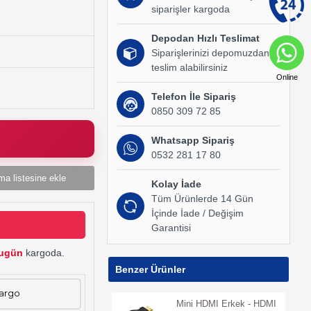
siparişler kargoda
Depodan Hızlı Teslimat
Siparişlerinizi depomuzdan
teslim alabilirsiniz
Online
Telefon İle Sipariş
0850 309 72 85
Whatsapp Sipariş
0532 281 17 80
ma listesine ekle
Kolay İade
Tüm Ürünlerde 14 Gün
İçinde İade / Değişim
Garantisi
ugün
kargoda.
Benzer Ürünler
Kargo
Mini HDMI Erkek - HDMI