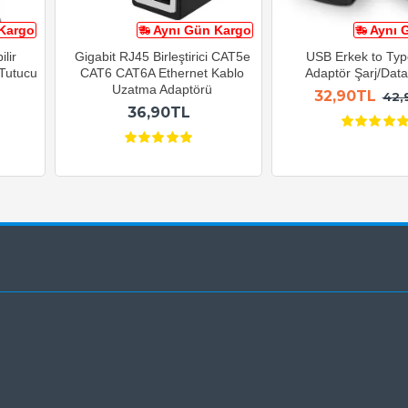
Kargo
Aynı Gün Kargo
Aynı 
lir
Gigabit RJ45 Birleştirici CAT5e
USB Erkek to Typ
 Tutucu
CAT6 CAT6A Ethernet Kablo
Adaptör Şarj/Data 
Uzatma Adaptörü
32,90TL
42,
36,90TL