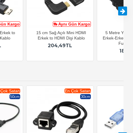
Gün Kargo
Aynı Gün Kargo
A
Erkek to
15 cm Sağ Açılı Mini HDMI
5 Metre Yükse
 Kablo
Erkek to HDMI Dişi Kablo
Erkek-Erkek Kab
Full HD
L
204,49TL
182,
 Çok Satan
En Çok Satan
50cm
30cm