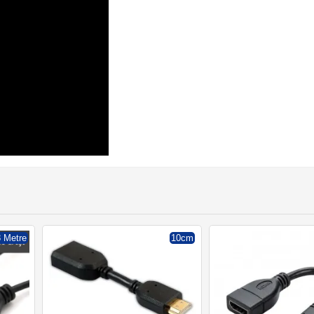
8 Metre
10cm