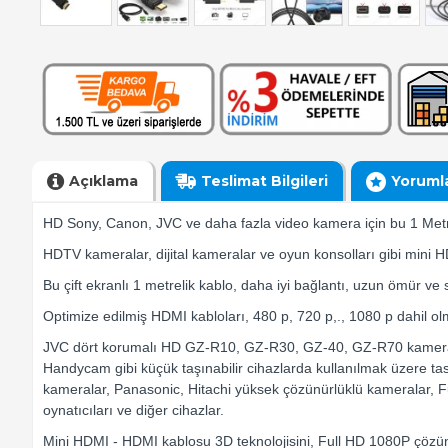
Açıklama
Teslimat Bilgileri
Yoruml
HD Sony, Canon, JVC ve daha fazla video kamera için bu 1 Me
HDTV kameralar, dijital kameralar ve oyun konsolları gibi mini 
Bu çift ekranlı 1 metrelik kablo, daha iyi bağlantı, uzun ömür ve 
Optimize edilmiş HDMI kabloları, 480 p, 720 p,., 1080 p dahil 
JVC dört korumalı HD GZ-R10, GZ-R30, GZ-40, GZ-R70 kamer
Handycam gibi küçük taşınabilir cihazlarda kullanılmak üzer
kameralar, Panasonic, Hitachi yüksek çözünürlüklü kameralar, Fu
oynatıcıları ve diğer cihazlar.
Mini HDMI - HDMI kablosu 3D teknolojisini, Full HD 1080P çözün