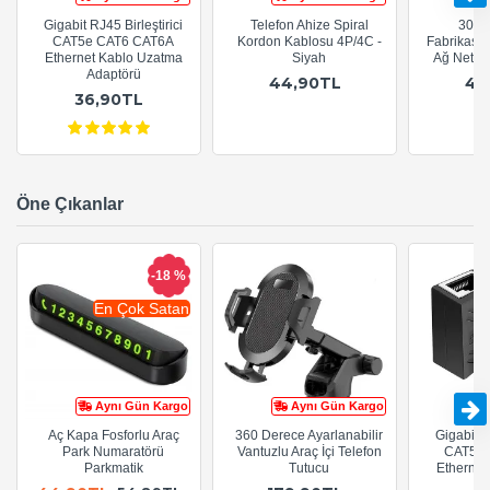
Gigabit RJ45 Birleştirici
Telefon Ahize Spiral
30cm
CAT5e CAT6 CAT6A
Kordon Kablosu 4P/4C -
Fabrikasy
Ethernet Kablo Uzatma
Siyah
Ağ Netwo
Adaptörü
44,90TL
44
36,90TL
Öne Çıkanlar
-18 %
En Çok Satan
Aynı Gün Kargo
Aynı Gün Kargo
Aç Kapa Fosforlu Araç
360 Derece Ayarlanabilir
Gigabit R
Park Numaratörü
Vantuzlu Araç İçi Telefon
CAT5e 
Parkmatik
Tutucu
Ethernet
A