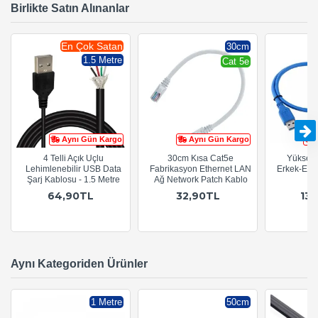
Birlikte Satın Alınanlar
En Çok Satan
30cm
1.5 Metre
Cat 5e
Aynı Gün Kargo
Aynı Gün Kargo
4 Telli Açık Uçlu
30cm Kısa Cat5e
Yüksek 
Lehimlenebilir USB Data
Fabrikasyon Ethernet LAN
Erkek-Erk
Şarj Kablosu - 1.5 Metre
Ağ Network Patch Kablo
64,90TL
32,90TL
13
Aynı Kategoriden Ürünler
1 Metre
50cm