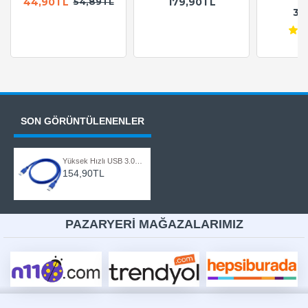
44,90TL
179,90TL
54,89TL
36
SON GÖRÜNTÜLENENLER
Yüksek Hızlı USB 3.0 Erkek-Erkek Data Kablosu - 1 Metre
154,90TL
PAZARYERİ MAĞAZALARIMIZ