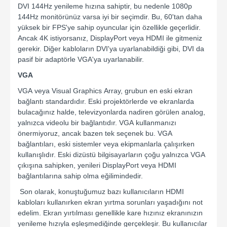
DVI 144Hz yenileme hızına sahiptir, bu nedenle 1080p
144Hz monitörünüz varsa iyi bir seçimdir. Bu, 60'tan daha
yüksek bir FPS'ye sahip oyuncular için özellikle geçerlidir.
Ancak 4K istiyorsanız, DisplayPort veya HDMI ile gitmeniz
gerekir. Diğer kabloların DVI'ya uyarlanabildiği gibi, DVI da
pasif bir adaptörle VGA'ya uyarlanabilir.
VGA
VGA veya Visual Graphics Array, grubun en eski ekran
bağlantı standardıdır. Eski projektörlerde ve ekranlarda
bulacağınız halde, televizyonlarda nadiren görülen analog,
yalnızca videolu bir bağlantıdır. VGA kullanmanızı
önermiyoruz, ancak bazen tek seçenek bu. VGA
bağlantıları, eski sistemler veya ekipmanlarla çalışırken
kullanışlıdır. Eski dizüstü bilgisayarların çoğu yalnızca VGA
çıkışına sahipken, yenileri DisplayPort veya HDMI
bağlantılarına sahip olma eğilimindedir.
Son olarak, konuştuğumuz bazı kullanıcıların HDMI
kabloları kullanırken ekran yırtma sorunları yaşadığını not
edelim. Ekran yırtılması genellikle kare hızınız ekranınızın
yenileme hızıyla eşleşmediğinde gerçekleşir. Bu kullanıcılar