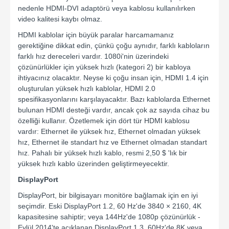
nedenle HDMI-DVI adaptörü veya kablosu kullanılırken
video kalitesi kaybı olmaz.
HDMI kablolar için büyük paralar harcamamanız
gerektiğine dikkat edin, çünkü çoğu aynıdır, farklı kabloların
farklı hız dereceleri vardır. 1080i'nin üzerindeki
çözünürlükler için yüksek hızlı (kategori 2) bir kabloya
ihtiyacınız olacaktır. Neyse ki çoğu insan için, HDMI 1.4 için
oluşturulan yüksek hızlı kablolar, HDMI 2.0
spesifikasyonlarını karşılayacaktır. Bazı kablolarda Ethernet
bulunan HDMI desteği vardır, ancak çok az sayıda cihaz bu
özelliği kullanır. Özetlemek için dört tür HDMI kablosu
vardır: Ethernet ile yüksek hız, Ethernet olmadan yüksek
hız, Ethernet ile standart hız ve Ethernet olmadan standart
hız. Pahalı bir yüksek hızlı kablo, resmi 2,50 $ 'lık bir
yüksek hızlı kablo üzerinden geliştirmeyecektir.
DisplayPort
DisplayPort, bir bilgisayarı monitöre bağlamak için en iyi
seçimdir. Eski DisplayPort 1.2, 60 Hz'de 3840 × 2160, 4K
kapasitesine sahiptir; veya 144Hz'de 1080p çözünürlük -
Eylül 2014'te açıklanan DisplayPort 1.3, 60Hz'de 8K veya