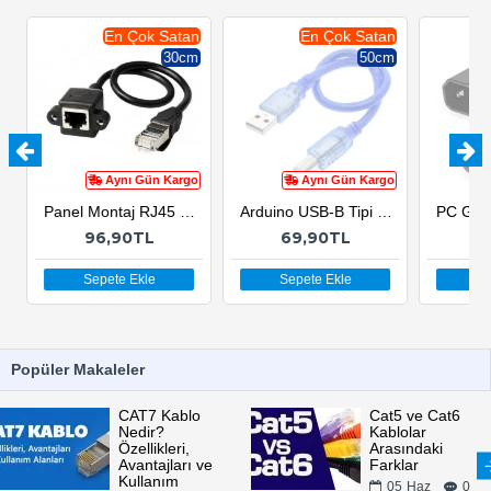
En Çok Satan
En Çok Satan
30cm
50cm
Aynı Gün Kargo
Aynı Gün Kargo
Panel Montaj RJ45 Erkek RJ45 Dişi Uzatma Lan Kablosu-30cm
Arduino USB-B Tipi Yazıcı Bağlantı Kablosu - 50cm
96,90TL
69,90TL
7
Sepete Ekle
Sepete Ekle
Sep
Popüler Makaleler
CAT7 Kablo
Cat5 ve Cat6
Nedir?
Kablolar
Özellikleri,
Arasındaki
Avantajları ve
Farklar
Kullanım
05
Haz
0