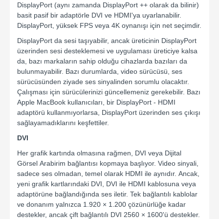
DisplayPort (aynı zamanda DisplayPort ++ olarak da bilinir)
basit pasif bir adaptörle DVI ve HDMI'ya uyarlanabilir.
DisplayPort, yüksek FPS veya 4K oynanışı için net seçimdir.
DisplayPort da sesi taşıyabilir, ancak üreticinin DisplayPort
üzerinden sesi desteklemesi ve uygulaması üreticiye kalsa
da, bazı markaların sahip olduğu cihazlarda bazıları da
bulunmayabilir. Bazı durumlarda, video sürücüsü, ses
sürücüsünden ziyade ses sinyalinden sorumlu olacaktır.
Çalışması için sürücülerinizi güncellemeniz gerekebilir. Bazı
Apple MacBook kullanıcıları, bir DisplayPort - HDMI
adaptörü kullanmıyorlarsa, DisplayPort üzerinden ses çıkışı
sağlayamadıklarını keşfettiler.
DVI
Her grafik kartında olmasına rağmen, DVI veya Dijital
Görsel Arabirim bağlantısı kopmaya başlıyor. Video sinyali,
sadece ses olmadan, temel olarak HDMI ile aynıdır. Ancak,
yeni grafik kartlarındaki DVI, DVI ile HDMI kablosuna veya
adaptörüne bağlandığında ses iletir. Tek bağlantılı kablolar
ve donanım yalnızca 1.920 × 1.200 çözünürlüğe kadar
destekler, ancak çift bağlantılı DVI 2560 × 1600'ü destekler.