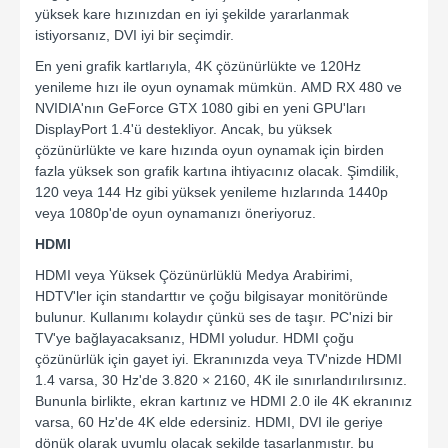
yüksek kare hızınızdan en iyi şekilde yararlanmak
istiyorsanız, DVI iyi bir seçimdir.
En yeni grafik kartlarıyla, 4K çözünürlükte ve 120Hz
yenileme hızı ile oyun oynamak mümkün. AMD RX 480 ve
NVIDIA'nın GeForce GTX 1080 gibi en yeni GPU'ları
DisplayPort 1.4'ü destekliyor. Ancak, bu yüksek
çözünürlükte ve kare hızında oyun oynamak için birden
fazla yüksek son grafik kartına ihtiyacınız olacak. Şimdilik,
120 veya 144 Hz gibi yüksek yenileme hızlarında 1440p
veya 1080p'de oyun oynamanızı öneriyoruz.
HDMI
HDMI veya Yüksek Çözünürlüklü Medya Arabirimi,
HDTV'ler için standarttır ve çoğu bilgisayar monitöründe
bulunur. Kullanımı kolaydır çünkü ses de taşır. PC'nizi bir
TV'ye bağlayacaksanız, HDMI yoludur. HDMI çoğu
çözünürlük için gayet iyi. Ekranınızda veya TV'nizde HDMI
1.4 varsa, 30 Hz'de 3.820 × 2160, 4K ile sınırlandırılırsınız.
Bununla birlikte, ekran kartınız ve HDMI 2.0 ile 4K ekranınız
varsa, 60 Hz'de 4K elde edersiniz. HDMI, DVI ile geriye
dönük olarak uyumlu olacak şekilde tasarlanmıştır, bu