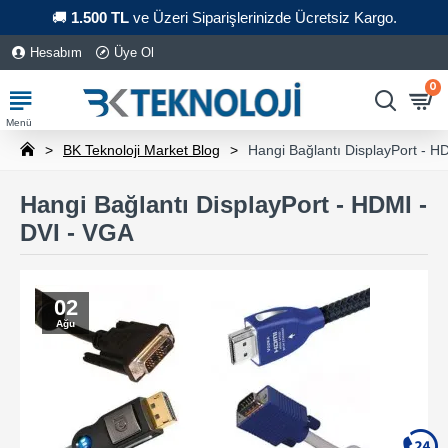
🚚
1.500 TL
ve Üzeri Siparişlerinizde Ücretsiz Kargo.
Hesabım
Üye Ol
0
BK Teknoloji Market Blog
Hangi Bağlantı DisplayPort - H
Hangi Bağlantı DisplayPort - HDMI -
DVI - VGA
02
Ağu