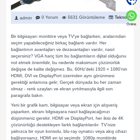
0 Yorum
5631 Görüntüleme
Teknoloji
admin
Online
Bir bilgisayarı monitöre veya TV'ye bağlarken, aralarından
seçim yapabileceğiniz birkaç bağlantı vardır. Her
bağlantının avantajları ve dezavantajları vardır, nasıl
seçersiniz? VGA hariç tüm bu bağlantıların dijital olduğunu
not etmek önemlidir, bu nedenle maksimum çözünürlük
değişse de kalite değişmez. Bu, 60Hz'deki 1920 × 1080’nin
HDMI, DVI ve DisplayPort üzerinden aynı görünmesi
gerektiği anlamına gelir; Gerçek dünyada bu her zaman
olmaz - renk uzayları ve ekran yırtılmasıyla ilgili son
paragrafa bakın.
Yeni bir grafik kartı, bilgisayar veya ekran için alışveriş
yaparken, ekranı bilgisayara nasıl bağlayacağınızı
düşünmeniz gerekir. HDMI ve DisplayPort, her ikisi de 4K
çözünürlüğü destekleyen farklı bağlantılardır. TV'nize
yalnızca bir oyun konsolu, blu-ray oynatıcı veya akış cihazı
bağlıyorsanız, HDMI en iyi seçimdir. 1080p monitörde