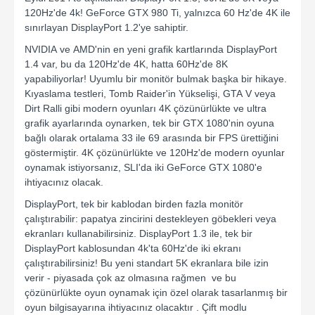
120Hz'de 4k! GeForce GTX 980 Ti, yalnızca 60 Hz'de 4K ile
sınırlayan DisplayPort 1.2'ye sahiptir.
NVIDIA ve AMD'nin en yeni grafik kartlarında DisplayPort
1.4 var, bu da 120Hz'de 4K, hatta 60Hz'de 8K
yapabiliyorlar! Uyumlu bir monitör bulmak başka bir hikaye.
Kıyaslama testleri, Tomb Raider'in Yükselişi, GTA V veya
Dirt Ralli gibi modern oyunları 4K çözünürlükte ve ultra
grafik ayarlarında oynarken, tek bir GTX 1080'nin oyuna
bağlı olarak ortalama 33 ile 69 arasında bir FPS ürettiğini
göstermiştir. 4K çözünürlükte ve 120Hz'de modern oyunlar
oynamak istiyorsanız, SLI'da iki GeForce GTX 1080'e
ihtiyacınız olacak.
DisplayPort, tek bir kablodan birden fazla monitör
çalıştırabilir: papatya zincirini destekleyen göbekleri veya
ekranları kullanabilirsiniz. DisplayPort 1.3 ile, tek bir
DisplayPort kablosundan 4k'ta 60Hz'de iki ekranı
çalıştırabilirsiniz! Bu yeni standart 5K ekranlara bile izin
verir - piyasada çok az olmasına rağmen ve bu
çözünürlükte oyun oynamak için özel olarak tasarlanmış bir
oyun bilgisayarına ihtiyacınız olacaktır . Çift modlu