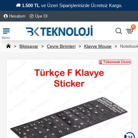
🚚
1.500 TL
ve Üzeri Siparişlerinizde Ücretsiz Kargo.
Hesabım
Üye Ol
0
Bilgisayar
Çevre Birimleri
Klavye Mouse
Notebook
Tükenmek Üzere