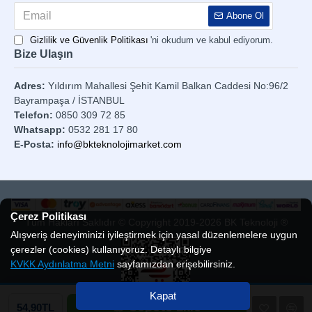
Abone Ol
Gizlilik ve Güvenlik Politikası
'ni okudum ve kabul ediyorum.
Bize Ulaşın
Adres:
Yıldırım Mahallesi Şehit Kamil Balkan Caddesi No:96/2
Bayrampaşa / İSTANBUL
Telefon:
0850 309 72 85
Whatsapp:
0532 281 17 80
E-Posta:
info@bkteknolojimarket.com
Çerez Politikası
Tüm Hakları Saklıdır © Copyright 2019-2026 BK Teknoloji ®
Alışveriş deneyiminizi iyileştirmek için yasal düzenlemelere uygun
çerezler (cookies) kullanıyoruz. Detaylı bilgiye
KVKK Aydınlatma Metni
sayfamızdan erişebilirsiniz.
Kapat
Sepete Ekle