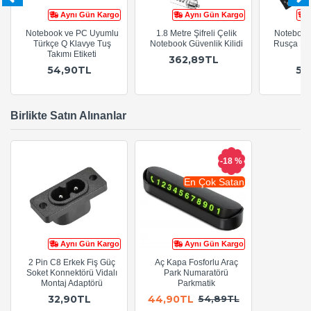
Aynı Gün Kargo
Aynı Gün Kargo
Notebook ve PC Uyumlu
1.8 Metre Şifreli Çelik
Notebook
Türkçe Q Klavye Tuş
Notebook Güvenlik Kilidi
Rusça Kla
Takımı Etiketi
362,89TL
54,90TL
54
Birlikte Satın Alınanlar
-18 %
En Çok Satan
Aynı Gün Kargo
Aynı Gün Kargo
2 Pin C8 Erkek Fiş Güç
Aç Kapa Fosforlu Araç
Soket Konnektörü Vidalı
Park Numaratörü
Montaj Adaptörü
Parkmatik
32,90TL
44,90TL
54,89TL