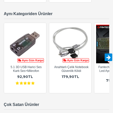
Aynı Kategoriden Ürünler
Aynı Gün Kargo
Aynı Gün Kargo
5.1 3D USB Harici Ses
Anahtarlı Çelik Notebook
Fantech K
Kartı Ses+Mikrofon
Güvenlik Kilidi
Led Aydın
K
92,90TL
179,90TL
79
Çok Satan Ürünler