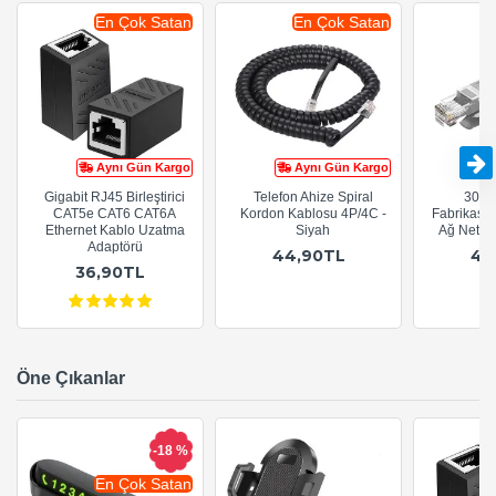
En Çok Satan
En Çok Satan
Aynı Gün Kargo
Aynı Gün Kargo
Gigabit RJ45 Birleştirici
Telefon Ahize Spiral
30cm
CAT5e CAT6 CAT6A
Kordon Kablosu 4P/4C -
Fabrikasy
Ethernet Kablo Uzatma
Siyah
Ağ Netwo
Adaptörü
44,90TL
44
36,90TL
Öne Çıkanlar
-18 %
En Çok Satan