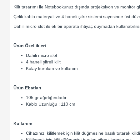
Kilit tasarımı ile Notebookunuz dışında projeksiyon ve monitör gibi 
Çelik kablo materyali ve 4 haneli şifre sistemi sayesinde üst düz
Dahili micro slot ile ek bir aparata ihtiyaç duymadan kullanabilirsi
Ürün Özellikleri
Dahili micro slot
4 haneli şifreli kilit
Kolay kurulum ve kullanım
Ürün Ebatları
105 gr ağırlığındadır
Kablo Uzunluğu : 110 cm
Kullanım
Cihazınızı kilitlemek için kilit düğmesine basılı tutarak kilid
Kilitlemek için kilit düğmesini bırakıp şifreyi karıştırınız