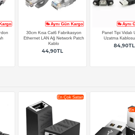
Kargo
Aynı Gün Kargo
Aynı 
ordon
30cm Kısa Cat6 Fabrikasyon
Panel Tipi Vidalı
ah
Ethernet LAN Ağ Network Patch
Uzatma Kablos
Kablo
84,90TL
44,90TL
En Çok Satan
En