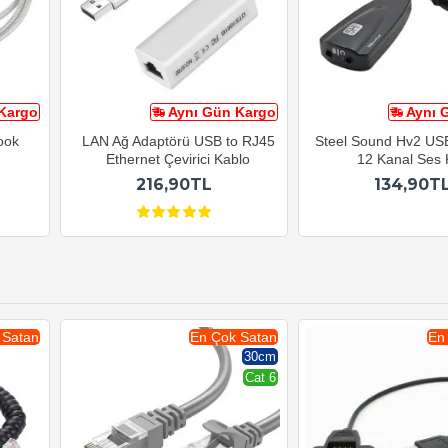
Kargo
Aynı Gün Kargo
Aynı 
ook
LAN Ağ Adaptörü USB to RJ45
Steel Sound Hv2 USB
Ethernet Çevirici Kablo
12 Kanal Ses 
216,90TL
134,90T
 Satan
En Çok Satan
En
30cm
Cat 6