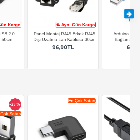
Gün Kargo
Aynı Gün Kargo
A
 USB 2.0
Panel Montaj RJ45 Erkek RJ45
Arduino USB-B
u-50cm
Dişi Uzatma Lan Kablosu-30cm
Bağlantı Kab
96,90TL
69,9
En Çok Satan
-23 %
 Çok Satan