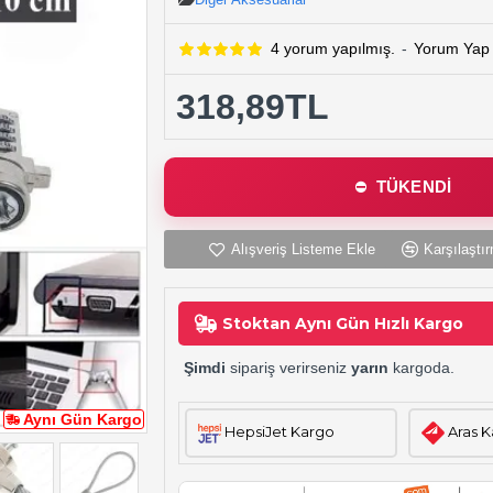
4 yorum yapılmış.
-
Yorum Yap
318,89TL
TÜKENDİ
Alışveriş Listeme Ekle
Karşılaştır
Stoktan Aynı Gün Hızlı Kargo
Şimdi
sipariş verirseniz
yarın
kargoda.
Aynı Gün Kargo
HepsiJet Kargo
Aras 