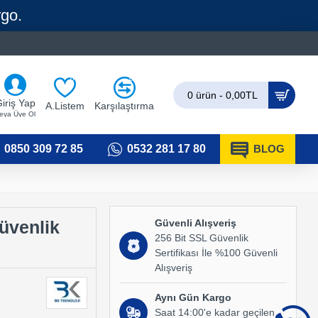
rgo.
0
0
0 ürün - 0,00TL
iriş Yap
A.Listem
Karşılaştırma
eya Üye Ol
0850 309 72 85
0532 281 17 80
BLOG
Güvenli Alışveriş
Güvenlik
256 Bit SSL Güvenlik
Sertifikası İle %100 Güvenli
Alışveriş
Aynı Gün Kargo
Saat 14:00'e kadar geçilen