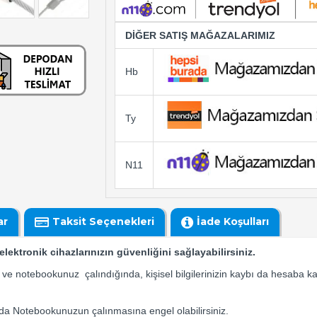
DİĞER SATIŞ MAĞAZALARIMIZ
Hb
Ty
N11
ar
Taksit Seçenekleri
İade Koşulları
 elektronik cihazlarınızın güvenliğini sağlayabilirsiniz.
 notebookunuz çalındığında, kişisel bilgilerinizin kaybı da hesaba ka
larda Notebookunuzun çalınmasına engel olabilirsiniz.