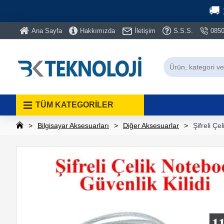
🚚
Ana Sayfa
Hakkımızda
İletişim
S.S.S.
0850
TÜM KATEGORİLER
Bilgisayar Aksesuarları
Diğer Aksesuarlar
Şifreli Çe