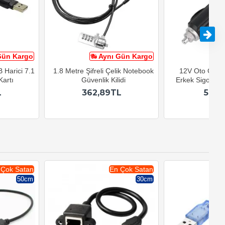
Gün Kargo
Aynı Gün Kargo
A
 Harici 7.1
1.8 Metre Şifreli Çelik Notebook
12V Oto Çakma
Kartı
Güvenlik Kilidi
Erkek Sigortalı
L
362,89TL
59,9
 Çok Satan
En Çok Satan
50cm
30cm