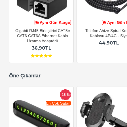
Aynı Gün Kargo
Aynı Gün 
Gigabit RJ45 Birleştirici CAT5e
Telefon Ahize Spiral K
CAT6 CAT6A Ethernet Kablo
Kablosu 4P/4C - Siy
Uzatma Adaptörü
44,90TL
36,90TL
Öne Çıkanlar
-18 %
En Çok Satan