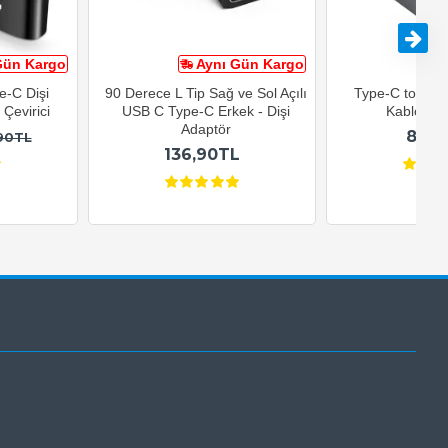
Gün Kargo
Aynı Gün Kargo
A
e-C Dişi
90 Derece L Tip Sağ ve Sol Açılı
Type-C to USB-
Çevirici
USB C Type-C Erkek - Dişi
Kablosu 1
Adaptör
82,9
90TL
136,90TL