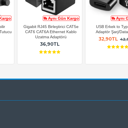
Kargo
Aynı Gün Kargo
Aynı 
lir
Gigabit RJ45 Birleştirici CAT5e
USB Erkek to Typ
 Tutucu
CAT6 CAT6A Ethernet Kablo
Adaptör Şarj/Data 
Uzatma Adaptörü
32,90TL
42,
36,90TL