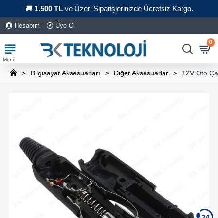
🚚
1.500 TL
ve Üzeri Siparişlerinizde Ücretsiz Kargo.
Hesabım
Üye Ol
0
Bilgisayar Aksesuarları
Diğer Aksesuarlar
12V Oto Çak