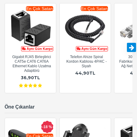
En Çok Satan
En Çok Satan
Aynı Gün Kargo
Aynı Gün Kargo
Gigabit RJ45 Birleştirici
Telefon Ahize Spiral
30cm
CAT5e CAT6 CAT6A
Kordon Kablosu 4P/4C -
Fabrikasy
Ethernet Kablo Uzatma
Siyah
Ağ Netwo
Adaptörü
44,90TL
44
36,90TL
Öne Çıkanlar
-18 %
En Çok Satan