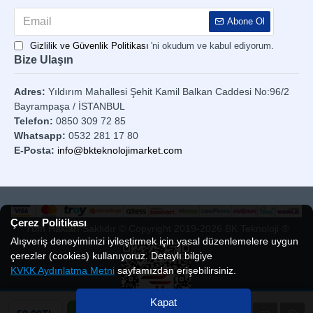
Abone Ol
Gizlilik ve Güvenlik Politikası
'ni okudum ve kabul ediyorum.
Bize Ulaşın
Adres:
Yıldırım Mahallesi Şehit Kamil Balkan Caddesi No:96/2
Bayrampaşa / İSTANBUL
Telefon:
0850 309 72 85
Whatsapp:
0532 281 17 80
E-Posta:
info@bkteknolojimarket.com
Çerez Politikası
Tüm Hakları Saklıdır © Copyright 2019-2026 BK Teknoloji ®
Alışveriş deneyiminizi iyileştirmek için yasal düzenlemelere uygun
çerezler (cookies) kullanıyoruz. Detaylı bilgiye
KVKK Aydınlatma Metni
sayfamızdan erişebilirsiniz.
Kapat