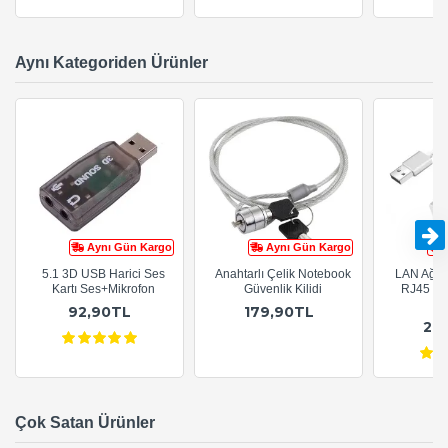
Aynı Kategoriden Ürünler
Aynı Gün Kargo
Aynı Gün Kargo
5.1 3D USB Harici Ses
Anahtarlı Çelik Notebook
LAN Ağ A
Kartı Ses+Mikrofon
Güvenlik Kilidi
RJ45 Eth
92,90TL
179,90TL
21
Çok Satan Ürünler