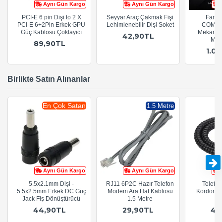
Aynı Gün Kargo
Aynı Gün Kargo
PCI-E 6 pin Dişi to 2 X
Seyyar Araç Çakmak Fişi
Fant
PCI-E 6+2Pin Erkek GPU
Lehimlenebilir Dişi Soket
COMM
Güç Kablosu Çoklayıcı
Mekanik
42,90TL
Mac
89,90TL
1.0
Birlikte Satın Alınanlar
En Çok Satan
1.5 Metre
Aynı Gün Kargo
Aynı Gün Kargo
5.5x2.1mm Dişi -
RJ11 6P2C Hazır Telefon
Telefon
5.5x2.5mm Erkek DC Güç
Modem Ara Hat Kablosu
Kordon K
Jack Fiş Dönüştürücü
1.5 Metre
44,90TL
29,90TL
44