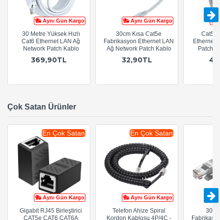
Aynı Gün Kargo
Aynı Gün Kargo
30 Metre Yüksek Hızlı
30cm Kısa Cat5e
Cat5e 
Cat6 Ethernet LAN Ağ
Fabrikasyon Ethernet LAN
Ethernet 
Network Patch Kablo
Ağ Network Patch Kablo
Patch Ka
369,90TL
32,90TL
47
Çok Satan Ürünler
En Çok Satan
En Çok Satan
Aynı Gün Kargo
Aynı Gün Kargo
Gigabit RJ45 Birleştirici
Telefon Ahize Spiral
30cm
CAT5e CAT6 CAT6A
Kordon Kablosu 4P/4C -
Fabrikasy