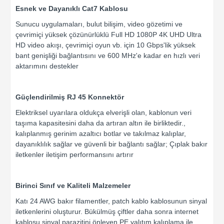
Esnek ve Dayanıklı Cat7 Kablosu
Sunucu uygulamaları, bulut bilişim, video gözetimi ve
çevrimiçi yüksek çözünürlüklü Full HD 1080P 4K UHD Ultra
HD video akışı, çevrimiçi oyun vb. için 10 Gbps'lik yüksek
bant genişliği bağlantısını ve 600 MHz'e kadar en hızlı veri
aktarımını destekler
Güçlendirilmiş RJ 45 Konnektör
Elektriksel uyarılara oldukça elverişli olan, kablonun veri
taşıma kapasitesini daha da artıran altın ile birliktedir.,
kalıplanmış gerinim azaltıcı botlar ve takılmaz kalıplar,
dayanıklılık sağlar ve güvenli bir bağlantı sağlar; Çıplak bakır
iletkenler iletişim performansını artırır
Birinci Sınıf ve Kaliteli Malzemeler
Katı 24 AWG bakır filamentler, patch kablo kablosunun sinyal
iletkenlerini oluşturur. Bükülmüş çiftler daha sonra internet
kablosu sinyal parazitini önleyen PE yalıtım kalıplama ile