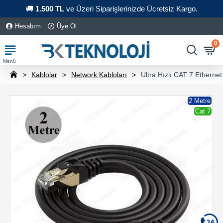
🚚
1.500 TL
ve Üzeri Siparişlerinizde Ücretsiz Kargo.
Hesabım
Üye Ol
0
Kablolar
Network Kabloları
Ultra Hızlı CAT 7 Etherne
2 Metre
Cat 7