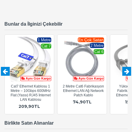
Bunlar da İlginizi Çekebilir
En Çok Satan
1 Metre
2 Metre
Cat 7
Cat 6
Aynı Gün Kargo
Aynı Gün Kargo
Cat7 Ethernet Kablosu 1
2 Metre Cat6 Fabrikasyon
Yüksek 
Metre – 10Gbps 600MHz
Ethernet LAN Ağ Network
Fabrikas
Flat (Yassı) RJ45 İnternet
Patch Kablo
Ethernet 
LAN Kablosu
74,90TL
15
209,90TL
Birlikte Satın Alınanlar