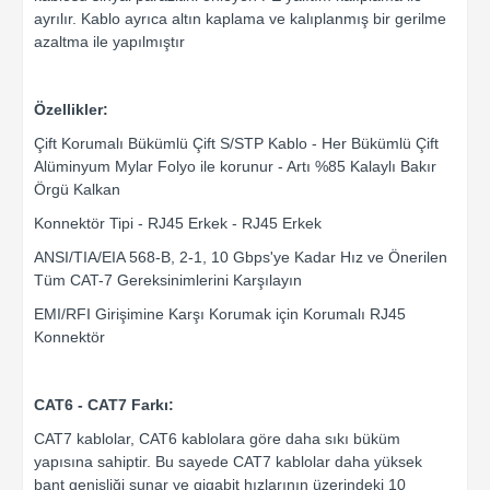
ayrılır. Kablo ayrıca altın kaplama ve kalıplanmış bir gerilme
azaltma ile yapılmıştır
Özellikler:
Çift Korumalı Bükümlü Çift S/STP Kablo - Her Bükümlü Çift
Alüminyum Mylar Folyo ile korunur - Artı %85 Kalaylı Bakır
Örgü Kalkan
Konnektör Tipi - RJ45 Erkek - RJ45 Erkek
ANSI/TIA/EIA 568-B, 2-1, 10 Gbps'ye Kadar Hız ve Önerilen
Tüm CAT-7 Gereksinimlerini Karşılayın
EMI/RFI Girişimine Karşı Korumak için Korumalı RJ45
Konnektör
CAT6 - CAT7 Farkı:
CAT7 kablolar, CAT6 kablolara göre daha sıkı büküm
yapısına sahiptir. Bu sayede CAT7 kablolar daha yüksek
bant genişliği sunar ve gigabit hızlarının üzerindeki 10