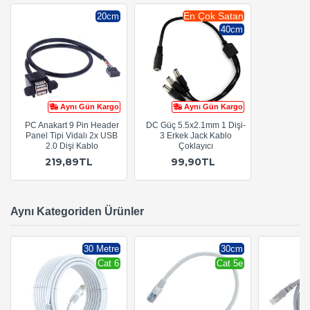
En Çok Satan
20cm
40cm
Aynı Gün Kargo
Aynı Gün Kargo
PC Anakart 9 Pin Header
DC Güç 5.5x2.1mm 1 Dişi-
Panel Tipi Vidalı 2x USB
3 Erkek Jack Kablo
2.0 Dişi Kablo
Çoklayıcı
219,89TL
99,90TL
Aynı Kategoriden Ürünler
30 Metre
30cm
Cat 6
Cat 5e