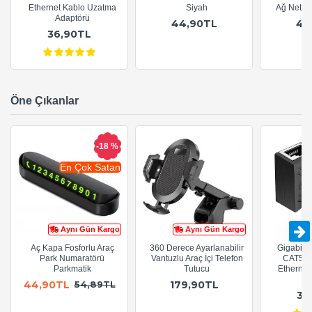
Ethernet Kablo Uzatma
Siyah
Ağ Netwo
Adaptörü
44,90TL
44
36,90TL
Öne Çıkanlar
-18 %
En Çok Satan
Aynı Gün Kargo
Aynı Gün Kargo
Aç Kapa Fosforlu Araç
360 Derece Ayarlanabilir
Gigabit R
Park Numaratörü
Vantuzlu Araç İçi Telefon
CAT5e 
Parkmatik
Tutucu
Ethernet
A
44,90TL
179,90TL
54,89TL
36