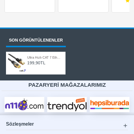
SON GÖRÜNTÜLENENLER
Ultra Hızlı CAT 7 Ethernet Kablosu Yüksek Hızlı Gigabit İnternet Kablosu 2 Metre
199,90TL
PAZARYERİ MAĞAZALARIMIZ
Sözleşmeler