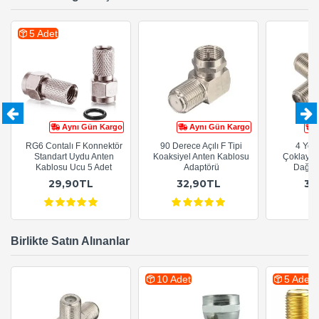
5 Adet
Aynı Gün Kargo
Aynı Gün Kargo
RG6 Contalı F Konnektör
90 Derece Açılı F Tipi
4 Yoll
Standart Uydu Anten
Koaksiyel Anten Kablosu
Çoklayıc
Kablosu Ucu 5 Adet
Adaptörü
Dağıtı
29,90TL
32,90TL
37
Birlikte Satın Alınanlar
10 Adet
5 Adet