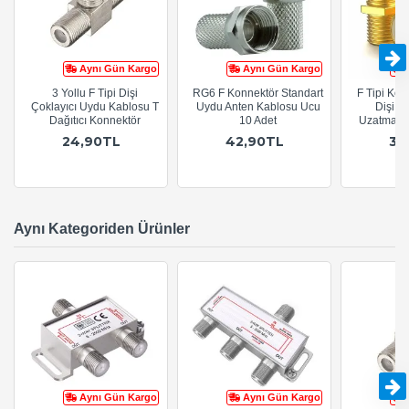
Aynı Gün Kargo
Aynı Gün Kargo
3 Yollu F Tipi Dişi
RG6 F Konnektör Standart
F Tipi Koa
Çoklayıcı Uydu Kablosu T
Uydu Anten Kablosu Ucu
Dişi U
Dağıtıcı Konnektör
10 Adet
Uzatma Ad
24,90TL
42,90TL
34
Aynı Kategoriden Ürünler
Aynı Gün Kargo
Aynı Gün Kargo