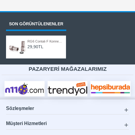
SON GÖRÜNTÜLENENLER
RG6 Contalı F Konnektör Standart Uydu Anten Kablosu Ucu 5 Adet
29,90TL
PAZARYERİ MAĞAZALARIMIZ
Sözleşmeler
Müşteri Hizmetleri