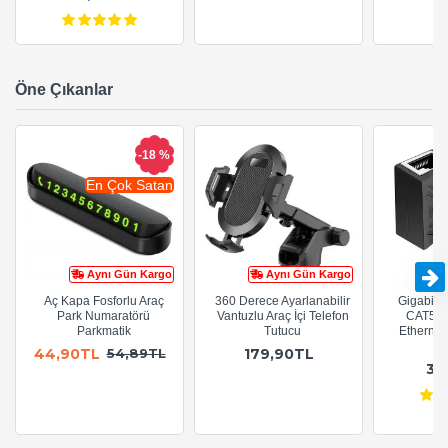
Öne Çıkanlar
-18 %
En Çok Satan
Aynı Gün Kargo
Aynı Gün Kargo
Aç Kapa Fosforlu Araç
360 Derece Ayarlanabilir
Gigabit R
Park Numaratörü
Vantuzlu Araç İçi Telefon
CAT5e 
Parkmatik
Tutucu
Ethernet
A
44,90TL
179,90TL
54,89TL
36