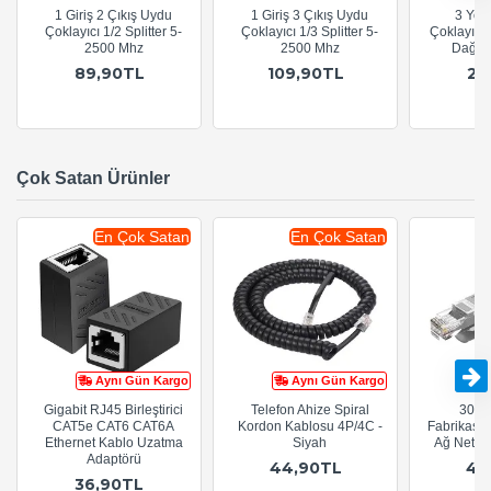
1 Giriş 2 Çıkış Uydu
1 Giriş 3 Çıkış Uydu
3 Yoll
Çoklayıcı 1/2 Splitter 5-
Çoklayıcı 1/3 Splitter 5-
Çoklayıcı
2500 Mhz
2500 Mhz
Dağıtı
89,90TL
109,90TL
24
Çok Satan Ürünler
En Çok Satan
En Çok Satan
Aynı Gün Kargo
Aynı Gün Kargo
Gigabit RJ45 Birleştirici
Telefon Ahize Spiral
30cm
CAT5e CAT6 CAT6A
Kordon Kablosu 4P/4C -
Fabrikasy
Ethernet Kablo Uzatma
Siyah
Ağ Netwo
Adaptörü
44,90TL
44
36,90TL