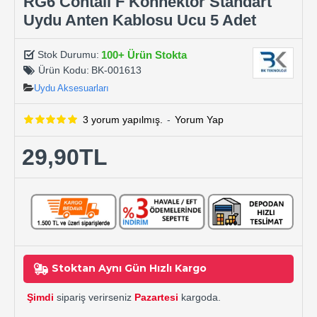
RG6 Contalı F Konnektör Standart
Uydu Anten Kablosu Ucu 5 Adet
100+ Ürün Stokta
Stok Durumu:
Ürün Kodu:
BK-001613
Uydu Aksesuarları
3 yorum yapılmış.
-
Yorum Yap
29,90TL
Stoktan Aynı Gün Hızlı Kargo
Şimdi
sipariş verirseniz
Pazartesi
kargoda.