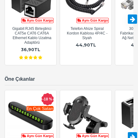
Aynı Gün Kargo
Aynı Gün Kargo
Gigabit RJ45 Birleştirici
Telefon Ahize Spiral
30cm
CAT5e CAT6 CAT6A
Kordon Kablosu 4P/4C -
Fabrikasy
Ethernet Kablo Uzatma
Siyah
Ağ Netwo
Adaptörü
44,90TL
44
36,90TL
Öne Çıkanlar
-18 %
En Çok Satan
Aynı Gün Kargo
Aynı Gün Kargo