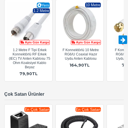
Yeni
10 Metre
1.2 Metre
Aynı Gün Kargo
Aynı Gün Kargo
1.2 Metre F Tipi Erkek
F Konnektörlü 10 Metre
F Konnek
Konnektörlü RF Erkek
RG6/U Coaxial Hazır
RG6/U C
(IEC) TV Anten Kablosu 75
Uydu Anten Kablosu
Uydu A
Ohm Koaksiyel Kablo
164,90TL
74
Beyaz
79,90TL
Çok Satan Ürünler
En Çok Satan
En Çok Satan