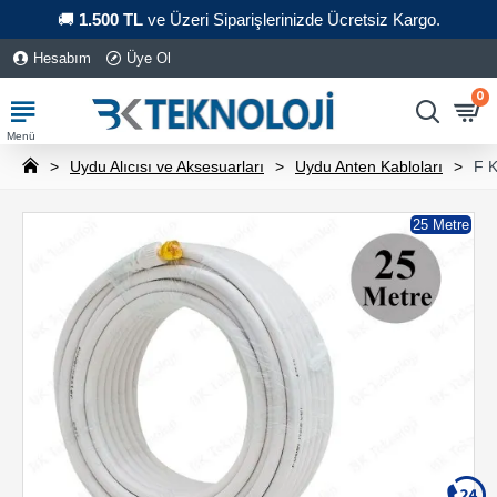
🚚
1.500 TL
ve Üzeri Siparişlerinizde Ücretsiz Kargo.
Hesabım
Üye Ol
0
Uydu Alıcısı ve Aksesuarları
Uydu Anten Kabloları
F K
25 Metre