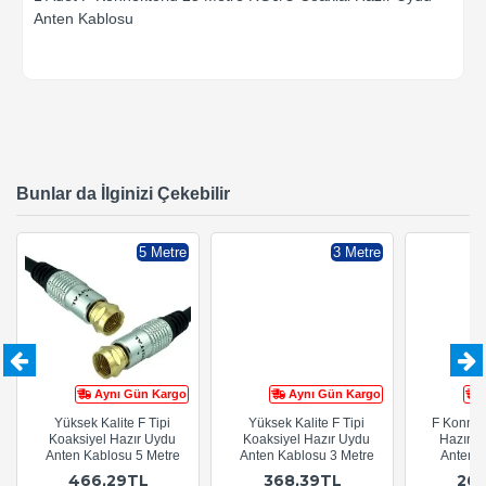
Anten Kablosu
Bunlar da İlginizi Çekebilir
5 Metre
3 Metre
Aynı Gün Kargo
Aynı Gün Kargo
Yüksek Kalite F Tipi
Yüksek Kalite F Tipi
F Konnek
Koaksiyel Hazır Uydu
Koaksiyel Hazır Uydu
Hazır R
Anten Kablosu 5 Metre
Anten Kablosu 3 Metre
Anten 
466,29TL
368,39TL
26