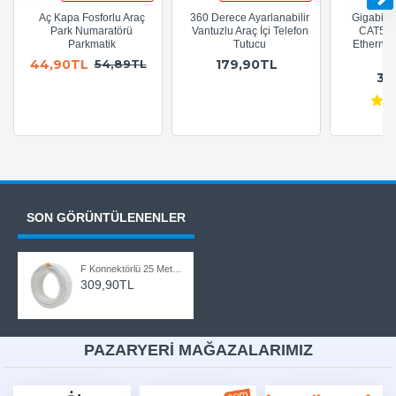
Aç Kapa Fosforlu Araç
360 Derece Ayarlanabilir
Gigabit R
Park Numaratörü
Vantuzlu Araç İçi Telefon
CAT5e 
Parkmatik
Tutucu
Ethernet
A
44,90TL
179,90TL
54,89TL
36
SON GÖRÜNTÜLENENLER
F Konnektörlü 25 Metre RG6/U Coaxial Hazır Uydu Anten Kablosu
309,90TL
PAZARYERİ MAĞAZALARIMIZ