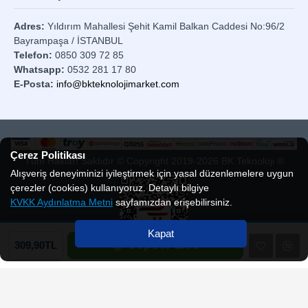
Adres:
Yıldırım Mahallesi Şehit Kamil Balkan Caddesi No:96/2
Bayrampaşa / İSTANBUL
Telefon:
0850 309 72 85
Whatsapp:
0532 281 17 80
E-Posta:
info@bkteknolojimarket.com
Çerez Politikası
Tüm Hakları Saklıdır © Copyright 2019-2026 BK Teknoloji ®
Alışveriş deneyiminizi iyileştirmek için yasal düzenlemelere uygun
çerezler (cookies) kullanıyoruz. Detaylı bilgiye
KVKK Aydınlatma Metni
sayfamızdan erişebilirsiniz.
Kapat
Sepete Ekle