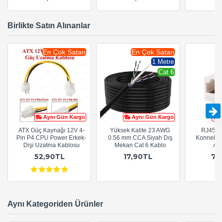
Birlikte Satın Alınanlar
En Çok Satan
En Çok Satan
1 Metre
Cat 6
Aynı Gün Kargo
Aynı Gün Kargo
ATX Güç Kaynağı 12V 4-
Yüksek Kalite 23 AWG
RJ45 C
Pin P4 CPU Power Erkek-
0.56 mm CCA Siyah Dış
Konnektör
Dişi Uzatma Kablosu
Mekan Cat 6 Kablo
Ara
52,90TL
17,90TL
79
Aynı Kategoriden Ürünler