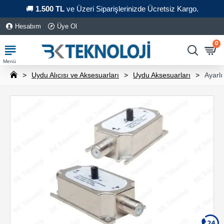
🚚
1.500 TL
ve Üzeri Siparişlerinizde Ücretsiz Kargo.
Hesabım
Üye Ol
0
Uydu Alıcısı ve Aksesuarları
Uydu Aksesuarları
Ayarlı