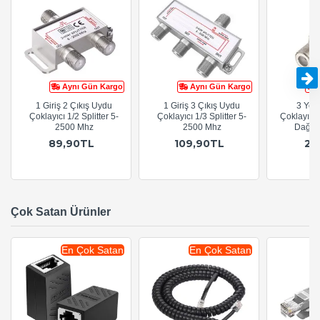
Aynı Gün Kargo
Aynı Gün Kargo
1 Giriş 2 Çıkış Uydu
1 Giriş 3 Çıkış Uydu
3 Yoll
Çoklayıcı 1/2 Splitter 5-
Çoklayıcı 1/3 Splitter 5-
Çoklayıcı
2500 Mhz
2500 Mhz
Dağıtı
89,90TL
109,90TL
24
Çok Satan Ürünler
En Çok Satan
En Çok Satan