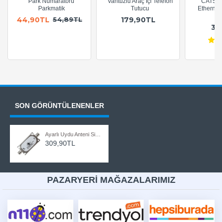
Park Numaratörü
Vantuzlu Araç İçi Telefon
CAT5e 
Parkmatik
Tutucu
Ethernet
A
44,90TL
179,90TL
54,89TL
36
SON GÖRÜNTÜLENENLER
Ayarlı Uydu Anteni Sinyal Kuvvetlendirici In Line Amplifier
309,90TL
PAZARYERİ MAĞAZALARIMIZ