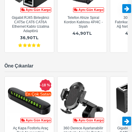
Aynı Gün Kargo
Aynı Gün Kargo
Gigabit RJ45 Birleştirici
Telefon Ahize Spiral
30cm
CAT5e CAT6 CAT6A
Kordon Kablosu 4P/4C -
Fabrikasy
Ethernet Kablo Uzatma
Siyah
Ağ Netwo
Adaptörü
44,90TL
44
36,90TL
Öne Çıkanlar
-18 %
En Çok Satan
Aynı Gün Kargo
Aynı Gün Kargo
Aç Kapa Fosforlu Araç
360 Derece Ayarlanabilir
Gigabit R