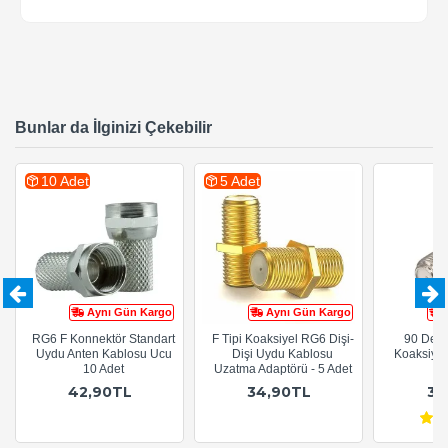
Bunlar da İlginizi Çekebilir
10 Adet
5 Adet
Aynı Gün Kargo
Aynı Gün Kargo
RG6 F Konnektör Standart
F Tipi Koaksiyel RG6 Dişi-
90 Derec
Uydu Anten Kablosu Ucu
Dişi Uydu Kablosu
Koaksiyel
10 Adet
Uzatma Adaptörü - 5 Adet
A
42,90TL
34,90TL
32