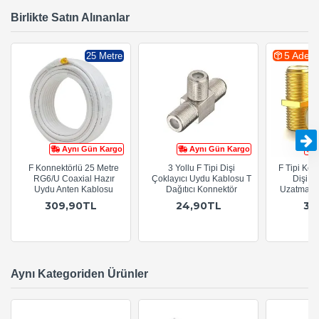
Birlikte Satın Alınanlar
5 Adet
25 Metre
Aynı Gün Kargo
Aynı Gün Kargo
F Konnektörlü 25 Metre
3 Yollu F Tipi Dişi
F Tipi Koa
RG6/U Coaxial Hazır
Çoklayıcı Uydu Kablosu T
Dişi U
Uydu Anten Kablosu
Dağıtıcı Konnektör
Uzatma Ad
309,90TL
24,90TL
34
Aynı Kategoriden Ürünler