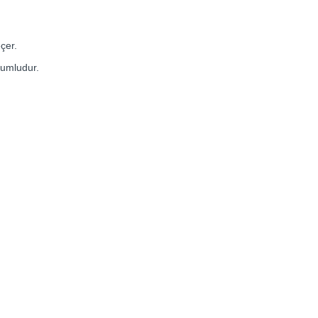
çer.
yumludur.