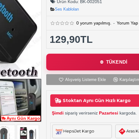
Ürün Kodu:
BK-002051
Ses Kabloları
0 yorum yapılmış.
-
Yorum Yap
129,90TL
TÜKENDİ
Alışveriş Listeme Ekle
Karşılaştır
Stoktan Aynı Gün Hızlı Kargo
Şimdi
sipariş verirseniz
Pazartesi
kargoda.
Aynı Gün Kargo
HepsiJet Kargo
Aras 