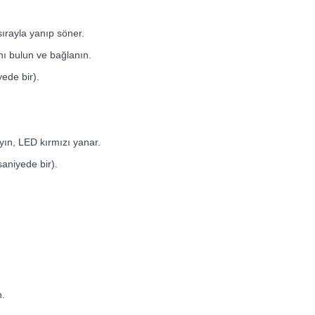
ırayla yanıp söner.
ı bulun ve bağlanın.
ede bir).
ın, LED kırmızı yanar.
saniyede bir).
n.