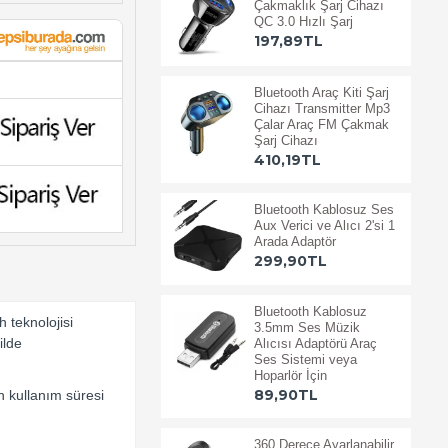
Çakmaklık Şarj Cihazı
QC 3.0 Hızlı Şarj
197,89TL
Bluetooth Araç Kiti Şarj
Cihazı Transmitter Mp3
Çalar Araç FM Çakmak
Şarj Cihazı
410,19TL
Bluetooth Kablosuz Ses
Aux Verici ve Alıcı 2'si 1
Arada Adaptör
299,90TL
Bluetooth Kablosuz
 teknolojisi
3.5mm Ses Müzik
ilde
Alıcısı Adaptörü Araç
Ses Sistemi veya
Hoparlör İçin
89,90TL
n kullanım süresi
360 Derece Ayarlanabilir