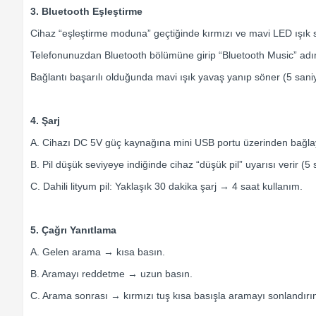
3. Bluetooth Eşleştirme
Cihaz “eşleştirme moduna” geçtiğinde kırmızı ve mavi LED ışık s
Telefonunuzdan Bluetooth bölümüne girip “Bluetooth Music” adın
Bağlantı başarılı olduğunda mavi ışık yavaş yanıp söner (5 saniy
4. Şarj
A. Cihazı DC 5V güç kaynağına mini USB portu üzerinden bağlay
B. Pil düşük seviyeye indiğinde cihaz “düşük pil” uyarısı verir (5 
C. Dahili lityum pil: Yaklaşık 30 dakika şarj → 4 saat kullanım.
5. Çağrı Yanıtlama
A. Gelen arama → kısa basın.
B. Aramayı reddetme → uzun basın.
C. Arama sonrası → kırmızı tuş kısa basışla aramayı sonlandırı