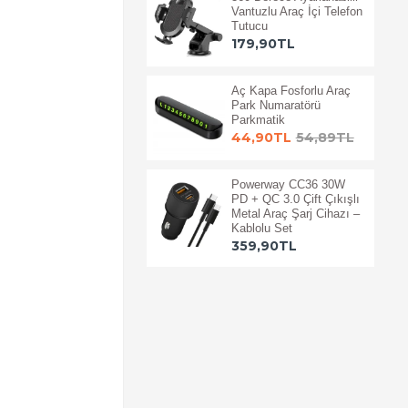
Vantuzlu Araç İçi Telefon
Tutucu
179,90TL
Aç Kapa Fosforlu Araç
Park Numaratörü
Parkmatik
44,90TL
54,89TL
Powerway CC36 30W
PD + QC 3.0 Çift Çıkışlı
Metal Araç Şarj Cihazı –
Kablolu Set
359,90TL