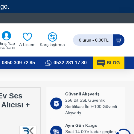
rgo.
0
0
0 ürün - 0,00TL
iriş Yap
A.Listem
Karşılaştırma
eya Üye Ol
0850 309 72 85
0532 281 17 80
BLOG
Güvenli Alışveriş
Ev Ses
256 Bit SSL Güvenlik
Alıcısı +
Sertifikası İle %100 Güvenli
Alışveriş
Aynı Gün Kargo
Saat 14:00'e kadar geçilen