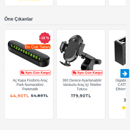
Öne Çıkanlar
-18 %
En Çok Satan
Aynı Gün Kargo
Aynı Gün Kargo
Aç Kapa Fosforlu Araç
360 Derece Ayarlanabilir
Gigabit R
Park Numaratörü
Vantuzlu Araç İçi Telefon
CAT5e 
Parkmatik
Tutucu
Ethernet
A
44,90TL
179,90TL
54,89TL
36