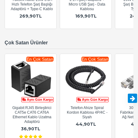
Hızlı Telefon Şarj Başlığı
Micro USB Şarj - Data
Şarj Baş
Adaptörü + Type-C Kablo
Kablosu
Typ
269,90TL
169,90TL
24
Çok Satan Ürünler
En Çok Satan
En Çok Satan
Aynı Gün Kargo
Aynı Gün Kargo
Gigabit RJ45 Birleştirici
Telefon Ahize Spiral
30cm
CAT5e CAT6 CAT6A
Kordon Kablosu 4P/4C -
Fabrikasy
Ethernet Kablo Uzatma
Siyah
Ağ Netwo
Adaptörü
44,90TL
44
36,90TL