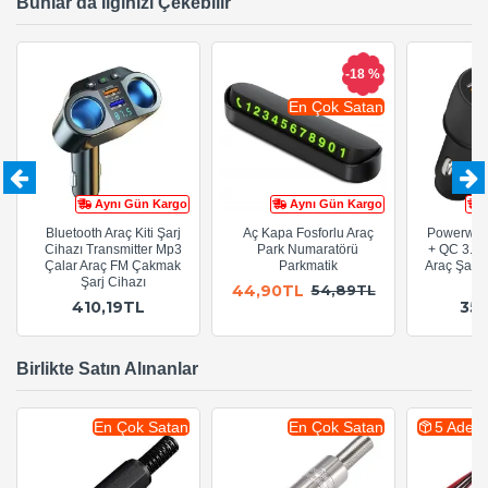
Bunlar da İlginizi Çekebilir
-18 %
En Çok Satan
Aynı Gün Kargo
Aynı Gün Kargo
Bluetooth Araç Kiti Şarj
Aç Kapa Fosforlu Araç
Powerway
Cihazı Transmitter Mp3
Park Numaratörü
+ QC 3.0 Ç
Çalar Araç FM Çakmak
Parkmatik
Araç Şarj 
Şarj Cihazı
44,90TL
54,89TL
410,19TL
35
Birlikte Satın Alınanlar
En Çok Satan
En Çok Satan
5 Adet