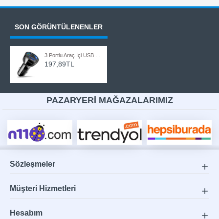
SON GÖRÜNTÜLENENLER
3 Portlu Araç İçi USB Çakmaklık Şarj Cihazı QC 3.0 Hızlı Şarj
197,89TL
PAZARYERİ MAĞAZALARIMIZ
Sözleşmeler
Müşteri Hizmetleri
Hesabım