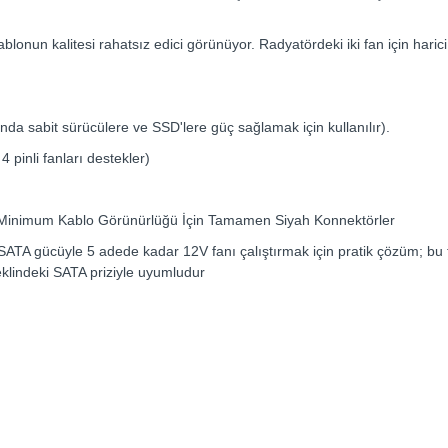
lonun kalitesi rahatsız edici görünüyor. Radyatördeki iki fan için har
nda sabit sürücülere ve SSD'lere güç sağlamak için kullanılır).
4 pinli fanları destekler)
 ve Minimum Kablo Görünürlüğü İçin Tamamen Siyah Konnektörler
SATA gücüyle 5 adede kadar 12V fanı çalıştırmak için pratik çözüm; bu f
eklindeki SATA priziyle uyumludur