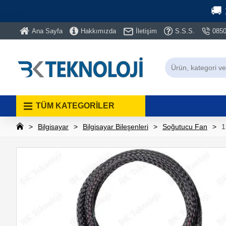
🚚
Ana Sayfa
Hakkımızda
İletişim
S.S.S.
0850
TÜM KATEGORİLER
Bilgisayar
Bilgisayar Bileşenleri
Soğutucu Fan
1