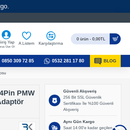
rgo.
0
0
0 ürün - 0,00TL
iriş Yap
A.Listem
Karşılaştırma
eya Üye Ol
0850 309 72 85
0532 281 17 80
BLOG
losu
Güvenli Alışveriş
n-4Pin PMW
256 Bit SSL Güvenlik
Adaptör
Sertifikası İle %100 Güvenli
Alışveriş
Aynı Gün Kargo
Saat 14:00'e kadar geçilen