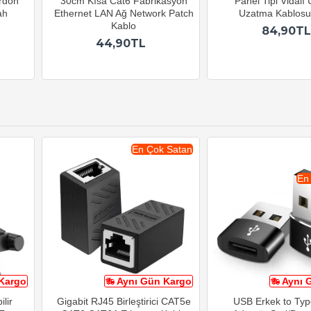
ordon
30cm Kısa Cat6 Fabrikasyon
Panel Tipi Vidalı
ah
Ethernet LAN Ağ Network Patch
Uzatma Kablos
Kablo
84,90TL
44,90TL
En Çok Satan
En
Kargo
Aynı Gün Kargo
Aynı 
lir
Gigabit RJ45 Birleştirici CAT5e
USB Erkek to Typ