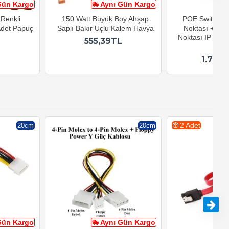
Gün Kargo
Aynı Gün Kargo
A
Renkli
150 Watt Büyük Boy Ahşap
POE Switch 8 
 Adet Papuç
Saplı Bakır Uçlu Kalem Havya
Noktası + 2 Up
Noktası IP Kame
555,39TL
Mb
1.799
2 Adet
20cm
20cm
Gün Kargo
Aynı Gün Kargo
A