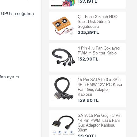
157,19TL
ici GPU su soğutma
Çift Fanlı 3.5inch HDD
Sabit Disk Sürücü
Soğutucusu
225,39TL
4 Pin 4 lü Fan Çoklayıcı
PWM Y Splitter Kablo
152,90TL
an ayırıcı
15 Pin SATA to 3 x 3Pin-
4Pin PMW 12V PC Kasa
Fanı Güç Adaptör
Kablosu
159,90TL
SATA 15 Pin Güç - 3 Pin
/ 4 Pin PWM Kasa Fanı
Güç Adaptör Kablosu
30cm
99,90TL