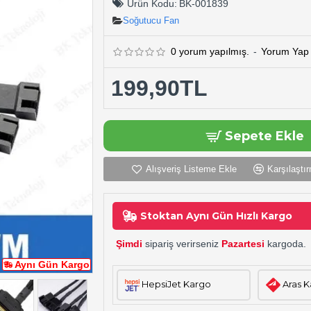
Ürün Kodu:
BK-001839
Soğutucu Fan
0 yorum yapılmış.
-
Yorum Yap
199,90TL
Sepete Ekle
Alışveriş Listeme Ekle
Karşılaştır
Stoktan Aynı Gün Hızlı Kargo
Şimdi
sipariş verirseniz
Pazartesi
kargoda.
Aynı Gün Kargo
HepsiJet Kargo
Aras 