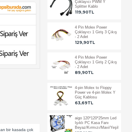
Çoklayıcı PWM Y
Splitter Kablo
119,90TL
4 Pin Molex Power
Çoklayıcı 1 Giriş 3 Çıkış
- 2 Adet
129,90TL
4 Pin Molex Power
Çoklayıcı 1 Giriş 2 Çıkış
- 2 Adet
89,90TL
4-pin Molex to Floppy
Power ve 4-pin Molex Y
Güç Kablosu
63,69TL
aigo 120*120*25mm Led
Işıklı PC Kasa Fanı
Beyaz/Kırmızı/Mavi/Yeşil
nan bir kasada çok