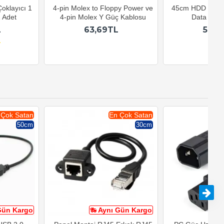
oklayıcı 1
4-pin Molex to Floppy Power ve
45cm HDD Optic SA
2 Adet
4-pin Molex Y Güç Kablosu
Data Kablo
L
63,69TL
59,9
 Çok Satan
En Çok Satan
50cm
30cm
Gün Kargo
Aynı Gün Kargo
A