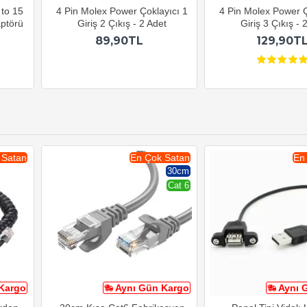
 to 15
4 Pin Molex Power Çoklayıcı 1
4 Pin Molex Power Ç
ptörü
Giriş 2 Çıkış - 2 Adet
Giriş 3 Çıkış - 
89,90TL
129,90T
 Satan
En Çok Satan
En
30cm
Cat 6
Kargo
Aynı Gün Kargo
Aynı 