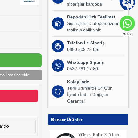
siparişler kargoda
Depodan Hızlı Teslimat
Siparişlerinizi depomuzdan
teslim alabilirsiniz
Online
Telefon İle Sipariş
0850 309 72 85
Whatsapp Sipariş
0532 281 17 80
ma listesine ekle
Kolay İade
Tüm Ürünlerde 14 Gün
İçinde İade / Değişim
Garantisi
Benzer Ürünler
Kargo
Yüksek Kalite 3 lü Fan