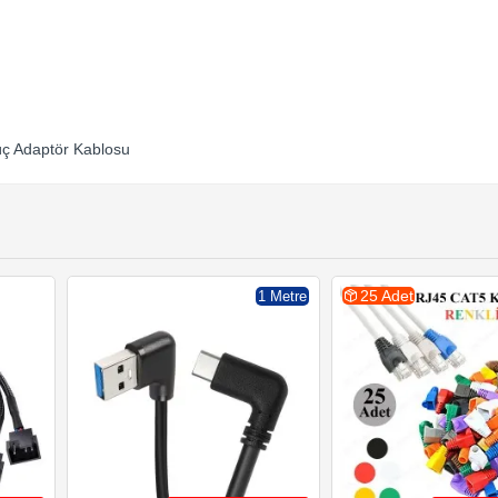
üç Adaptör Kablosu
25 Adet
1 Metre