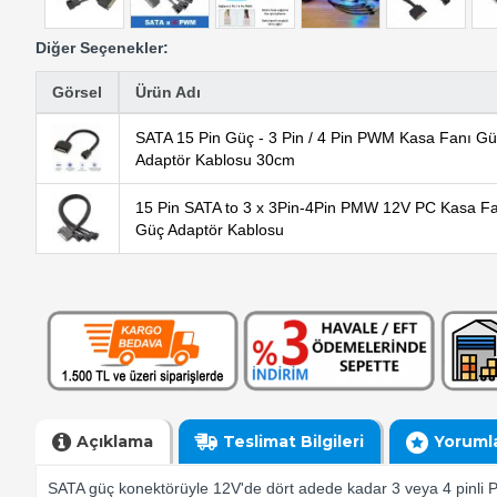
Diğer Seçenekler:
Görsel
Ürün Adı
SATA 15 Pin Güç - 3 Pin / 4 Pin PWM Kasa Fanı G
Adaptör Kablosu 30cm
15 Pin SATA to 3 x 3Pin-4Pin PMW 12V PC Kasa F
Güç Adaptör Kablosu
Açıklama
Teslimat Bilgileri
Yoruml
SATA güç konektörüyle 12V'de dört adede kadar 3 veya 4 pinli PC