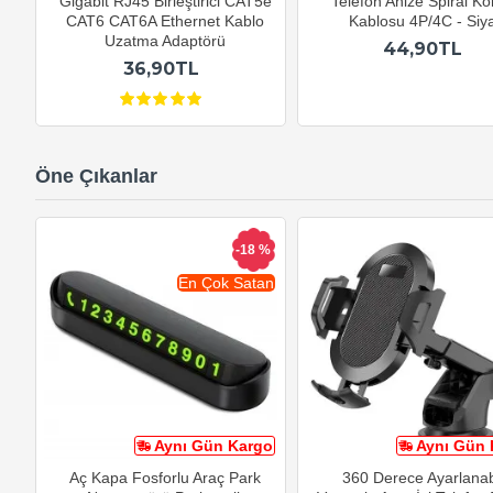
Gigabit RJ45 Birleştirici CAT5e
Telefon Ahize Spiral K
CAT6 CAT6A Ethernet Kablo
Kablosu 4P/4C - Siy
Uzatma Adaptörü
44,90TL
36,90TL
Öne Çıkanlar
-18 %
En Çok Satan
Aynı Gün Kargo
Aynı Gün 
Aç Kapa Fosforlu Araç Park
360 Derece Ayarlanabi