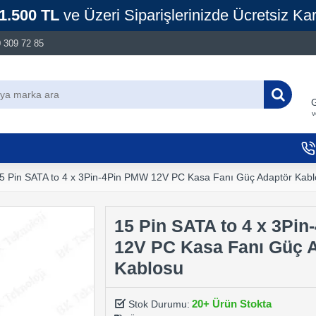
1.500 TL
ve Üzeri Siparişlerinizde Ücretsiz Ka
 309 72 85
G
v
5 Pin SATA to 4 x 3Pin-4Pin PMW 12V PC Kasa Fanı Güç Adaptör Kab
15 Pin SATA to 4 x 3Pi
12V PC Kasa Fanı Güç 
Kablosu
20+ Ürün Stokta
Stok Durumu: