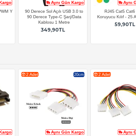
Kargo
Aynı Gün Kargo
Aynı 
ı PWM Y
90 Derece Sol Açılı USB 3.0 to
RJ45 Cat5 Cat6 
90 Derece Type-C Şarj/Data
Koruyucu Kılıf - 25
Kablosu 1 Metre
59,90TL
349,90TL
2 Adet
2 Adet
20cm
Kargo
Aynı Gün Kargo
Aynı 