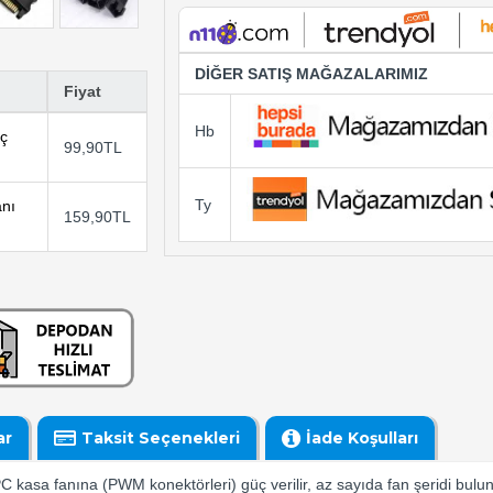
DİĞER SATIŞ MAĞAZALARIMIZ
Fiyat
Hb
üç
99,90TL
Ty
anı
159,90TL
ar
Taksit Seçenekleri
İade Koşulları
 kasa fanına (PWM konektörleri) güç verilir, az sayıda fan şeridi bulu