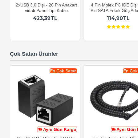
2xUSB 3.0 Dişi - 20 Pin Anakart
4 Pin Molex PC IDE Dişi
vidalı Panel Tipi Kablo
Pin SATA Erkek Güç Ada
423,39TL
114,90TL
Çok Satan Ürünler
En Çok Satan
En Çok
Aynı Gün Kargo
Aynı Gün 