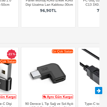
 USB 2.0
Panel Montaj RJ45 Erkek RJ45
PC Güç Uzatma
u-50cm
Dişi Uzatma Lan Kablosu-30cm
C13 3X0.75mm
96,90TL
79,9
En Çok Satan
-23 %
 Çok Satan
Gün Kargo
Aynı Gün Kargo
A
e-C Dişi
90 Derece L Tip Sağ ve Sol Açılı
Type-C to USB-