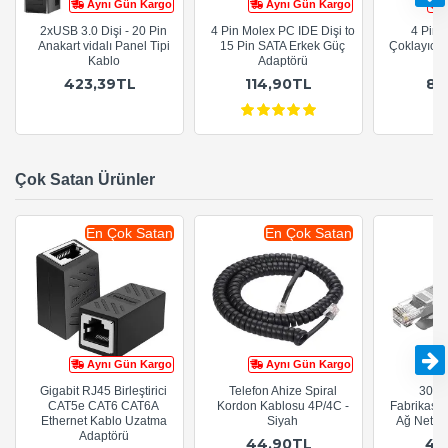
Aynı Gün Kargo
Aynı Gün Kargo
2xUSB 3.0 Dişi - 20 Pin
4 Pin Molex PC IDE Dişi to
4 Pin 
Anakart vidalı Panel Tipi
15 Pin SATA Erkek Güç
Çoklayıcı 1
Kablo
Adaptörü
423,39TL
114,90TL
89
Çok Satan Ürünler
En Çok Satan
En Çok Satan
Aynı Gün Kargo
Aynı Gün Kargo
Gigabit RJ45 Birleştirici
Telefon Ahize Spiral
30cm
CAT5e CAT6 CAT6A
Kordon Kablosu 4P/4C -
Fabrikasy
Ethernet Kablo Uzatma
Siyah
Ağ Netwo
Adaptörü
44,90TL
44