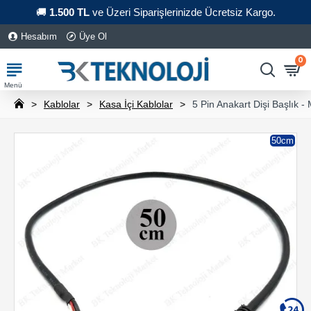
🚚
1.500 TL
ve Üzeri Siparişlerinizde Ücretsiz Kargo.
Hesabım
Üye Ol
0
Kablolar
Kasa İçi Kablolar
5 Pin Anakart Dişi Başlık 
50cm