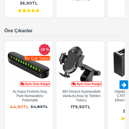
36,90TL
Öne Çıkanlar
-18 %
En Çok Satan
Aynı Gün Kargo
Aynı Gün Kargo
Aç Kapa Fosforlu Araç
360 Derece Ayarlanabilir
Gigabit R
Park Numaratörü
Vantuzlu Araç İçi Telefon
CAT5e 
Parkmatik
Tutucu
Ethernet
A
44,90TL
179,90TL
54,89TL
36