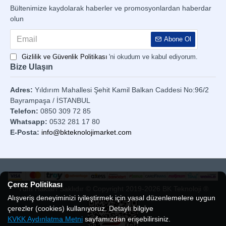
Bültenimize kaydolarak haberler ve promosyonlardan haberdar
olun
Abone Ol
Gizlilik ve Güvenlik Politikası
'ni okudum ve kabul ediyorum.
Bize Ulaşın
Adres:
Yıldırım Mahallesi Şehit Kamil Balkan Caddesi No:96/2
Bayrampaşa / İSTANBUL
Telefon:
0850 309 72 85
Whatsapp:
0532 281 17 80
E-Posta:
info@bkteknolojimarket.com
Çerez Politikası
Tüm Hakları Saklıdır © Copyright 2019-2026 BK Teknoloji ®
Alışveriş deneyiminizi iyileştirmek için yasal düzenlemelere uygun
çerezler (cookies) kullanıyoruz. Detaylı bilgiye
KVKK Aydınlatma Metni
sayfamızdan erişebilirsiniz.