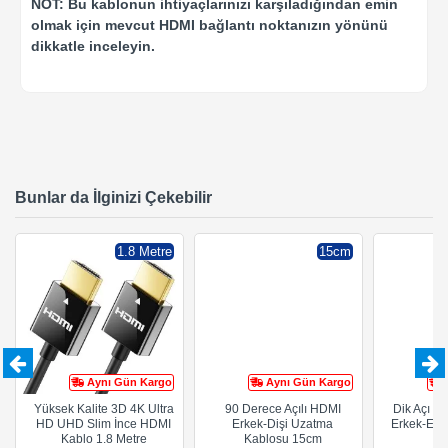
NOT: Bu kablonun ihtiyaçlarınızı karşıladığından emin
olmak için mevcut HDMI bağlantı noktanızın yönünü
dikkatle inceleyin.
Bunlar da İlginizi Çekebilir
1.8 Metre
15cm
Aynı Gün Kargo
Aynı Gün Kargo
Yüksek Kalite 3D 4K Ultra
90 Derece Açılı HDMI
Dik Açı 27
HD UHD Slim İnce HDMI
Erkek-Dişi Uzatma
Erkek-Erk
Kablo 1.8 Metre
Kablosu 15cm