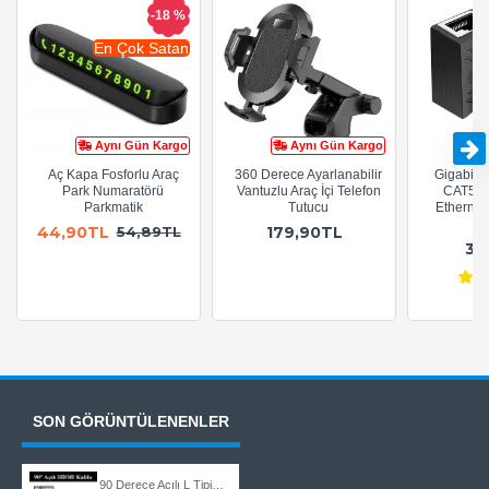
-18 %
En Çok Satan
Aynı Gün Kargo
Aynı Gün Kargo
Aç Kapa Fosforlu Araç
360 Derece Ayarlanabilir
Gigabit R
Park Numaratörü
Vantuzlu Araç İçi Telefon
CAT5e 
Parkmatik
Tutucu
Ethernet
A
44,90TL
179,90TL
54,89TL
36
SON GÖRÜNTÜLENENLER
90 Derece Açılı L Tipi Erkek-Erkek HDMI Kablo - 1.5Metre