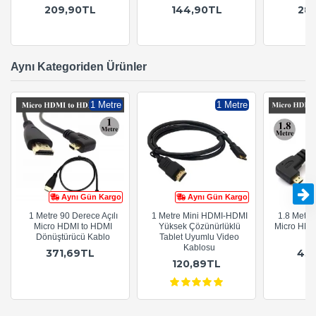
209,90TL
144,90TL
28
Aynı Kategoriden Ürünler
1 Metre
1 Metre
Aynı Gün Kargo
Aynı Gün Kargo
1 Metre 90 Derece Açılı
1 Metre Mini HDMI-HDMI
1.8 Metre 
Micro HDMI to HDMI
Yüksek Çözünürlüklü
Micro HDM
Dönüştürücü Kablo
Tablet Uyumlu Video
Di
Kablosu
371,69TL
43
120,89TL