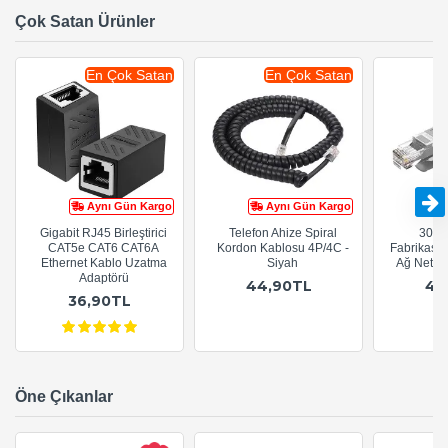
Çok Satan Ürünler
En Çok Satan
En Çok Satan
Aynı Gün Kargo
Aynı Gün Kargo
Gigabit RJ45 Birleştirici
Telefon Ahize Spiral
30cm
CAT5e CAT6 CAT6A
Kordon Kablosu 4P/4C -
Fabrikasy
Ethernet Kablo Uzatma
Siyah
Ağ Netwo
Adaptörü
44,90TL
44
36,90TL
Öne Çıkanlar