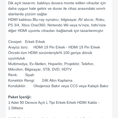
Dik açılı tasarım, kabloyu duvara monte edilen cihazlar için
daha uygun hale getirir ve duvar ile cihaz arasındaki sınırlı
alanlarda çözüm sağlar.
HDMI kablosu Blu-ray oynatıcı, bilgisayar, AV alıcısı, Roku,
PS 3/4, Xbox One/360, Nintendo Wii veya tv'nize, hdtv'nize
diğer HDMI uyumlu cihazları bağlamak için tasarlanmıştır.
Cinsiyet:
Erkek Erkek
Arayüz türü:
HDMI 19 Pin Erkek - HDMI 19 Pin Erkek
Önceki tüm HDMI sürümleriyle% 100 geriye dönük
uyumluluk
Multimedya, Ev Aletleri, Hoparlör, Projektör, Telefon,
Mikrofon, Bilgisayar, STB, DVD, HDTV
Renk:
Siyah
Konektör Rengi:
24K Altın Kaplama
Kondüktör:
Oksijensiz Bakır veya CCS veya Kalaylı Bakır
Paket İçeriği:
1 Adet 90 Derece Açılı L Tipi Erkek-Erkek HDMI Kablo -
1.5Metre