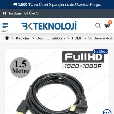
🚚
1.500 TL
ve Üzeri Siparişlerinizde Ücretsiz Kargo.
Hesabım
Üye Ol
0
Kablolar
Görüntü Kabloları
HDMI
90 Derece Açılı
1.5 Metre