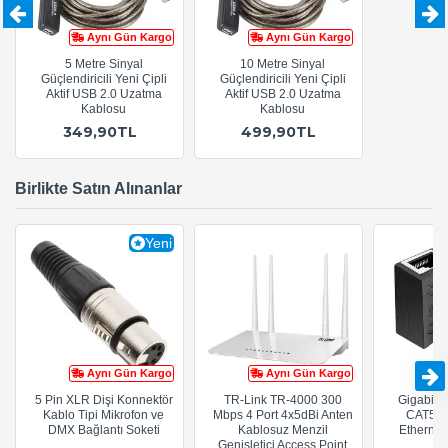
Aynı Gün Kargo
Aynı Gün Kargo
5 Metre Sinyal
10 Metre Sinyal
Güçlendiricili Yeni Çipli
Güçlendiricili Yeni Çipli
Aktif USB 2.0 Uzatma
Aktif USB 2.0 Uzatma
Kablosu
Kablosu
349,90TL
499,90TL
Birlikte Satın Alınanlar
Yeni
Aynı Gün Kargo
Aynı Gün Kargo
5 Pin XLR Dişi Konnektör
TR-Link TR-4000 300
Gigabit R
Kablo Tipi Mikrofon ve
Mbps 4 Port 4x5dBi Anten
CAT5e 
DMX Bağlantı Soketi
Kablosuz Menzil
Ethernet
Genişletici Access Point
A