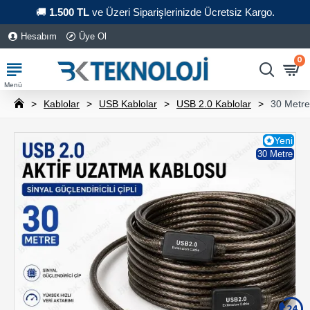
🚚
1.500 TL
ve Üzeri Siparişlerinizde Ücretsiz Kargo.
Hesabım
Üye Ol
0
Kablolar
USB Kablolar
USB 2.0 Kablolar
30 Metre
Yeni
30 Metre