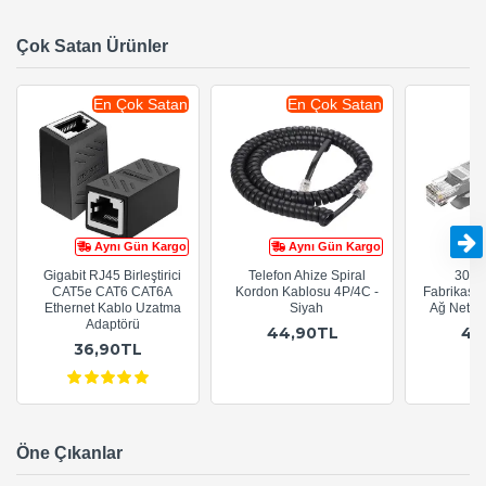
Çok Satan Ürünler
En Çok Satan
En Çok Satan
Aynı Gün Kargo
Aynı Gün Kargo
Gigabit RJ45 Birleştirici
Telefon Ahize Spiral
30cm
CAT5e CAT6 CAT6A
Kordon Kablosu 4P/4C -
Fabrikasy
Ethernet Kablo Uzatma
Siyah
Ağ Netwo
Adaptörü
44,90TL
44
36,90TL
Öne Çıkanlar