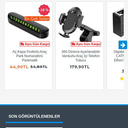
-18 %
En Çok Satan
Aynı Gün Kargo
Aynı Gün Kargo
Aç Kapa Fosforlu Araç
360 Derece Ayarlanabilir
Gigabit R
Park Numaratörü
Vantuzlu Araç İçi Telefon
CAT5e 
Parkmatik
Tutucu
Ethernet
A
44,90TL
179,90TL
54,89TL
36
SON GÖRÜNTÜLENENLER