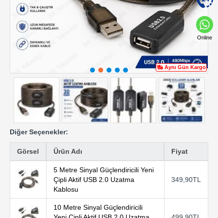
Online
Aynı Gün Kargo
Diğer Seçenekler:
Görsel
Ürün Adı
Fiyat
5 Metre Sinyal Güçlendiricili Yeni
Çipli Aktif USB 2.0 Uzatma
349,90TL
Kablosu
10 Metre Sinyal Güçlendiricili
Yeni Çipli Aktif USB 2.0 Uzatma
499,90TL