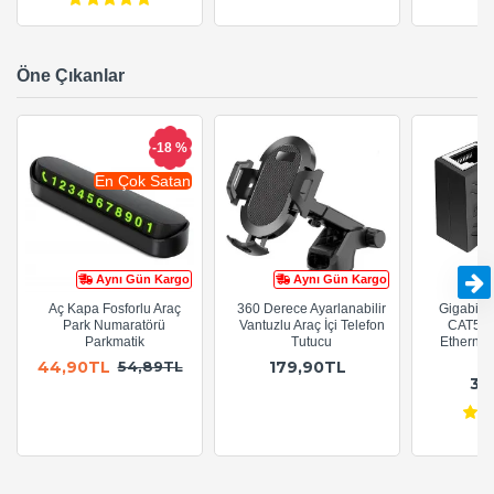
Öne Çıkanlar
-18 %
En Çok Satan
Aynı Gün Kargo
Aynı Gün Kargo
Aç Kapa Fosforlu Araç
360 Derece Ayarlanabilir
Gigabit R
Park Numaratörü
Vantuzlu Araç İçi Telefon
CAT5e 
Parkmatik
Tutucu
Ethernet
A
44,90TL
179,90TL
54,89TL
36