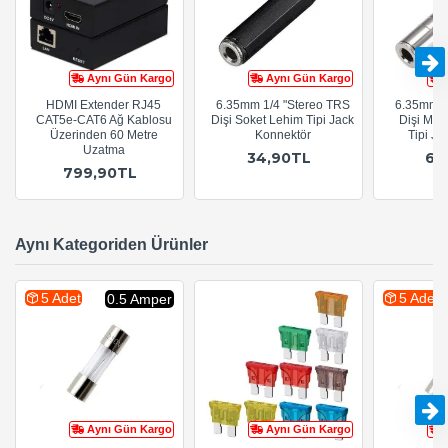
Aynı Gün Kargo
Aynı Gün Kargo
HDMI Extender RJ45
6.35mm 1/4 "Stereo TRS
6.35mm 1
CAT5e-CAT6 Ağ Kablosu
Dişi Soket Lehim Tipi Jack
Dişi Met
Üzerinden 60 Metre
Konnektör
Tipi Ja
Uzatma
34,90TL
64
799,90TL
Aynı Kategoriden Ürünler
5 Adet
5 Adet
0.5 Amper
Aynı Gün Kargo
Aynı Gün Kargo