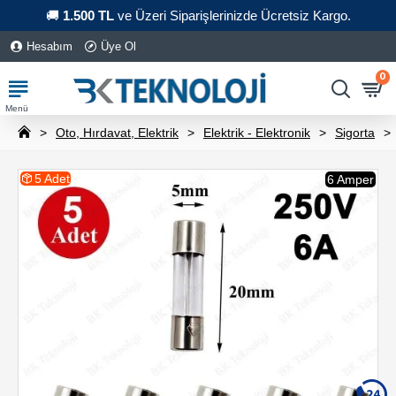
🚚
1.500 TL
ve Üzeri Siparişlerinizde Ücretsiz Kargo.
Hesabım
Üye Ol
0
Oto, Hırdavat, Elektrik
Elektrik - Elektronik
Sigorta
5 Adet
6 Amper