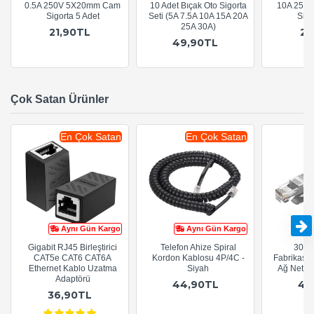
0.5A 250V 5X20mm Cam
10 Adet Bıçak Oto Sigorta
10A 250
Sigorta 5 Adet
Seti (5A 7.5A 10A 15A 20A
Sigo
25A 30A)
21,90TL
21
49,90TL
Çok Satan Ürünler
En Çok Satan
En Çok Satan
Aynı Gün Kargo
Aynı Gün Kargo
Gigabit RJ45 Birleştirici
Telefon Ahize Spiral
30cm
CAT5e CAT6 CAT6A
Kordon Kablosu 4P/4C -
Fabrikasy
Ethernet Kablo Uzatma
Siyah
Ağ Netwo
Adaptörü
44,90TL
44
36,90TL