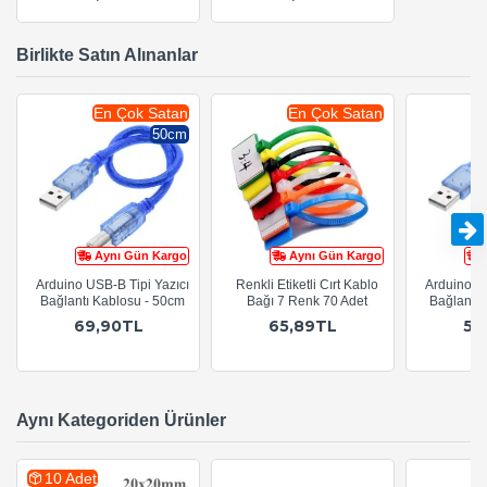
Birlikte Satın Alınanlar
En Çok Satan
En Çok Satan
50cm
Aynı Gün Kargo
Aynı Gün Kargo
Arduino USB-B Tipi Yazıcı
Renkli Etiketli Cırt Kablo
Arduino US
Bağlantı Kablosu - 50cm
Bağı 7 Renk 70 Adet
Bağlantı 
69,90TL
65,89TL
54
Aynı Kategoriden Ürünler
10 Adet