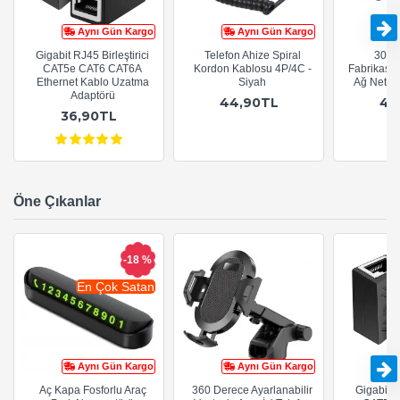
Aynı Gün Kargo
Aynı Gün Kargo
Gigabit RJ45 Birleştirici
Telefon Ahize Spiral
30cm
CAT5e CAT6 CAT6A
Kordon Kablosu 4P/4C -
Fabrikasy
Ethernet Kablo Uzatma
Siyah
Ağ Netwo
Adaptörü
44,90TL
44
36,90TL
Öne Çıkanlar
-18 %
En Çok Satan
Aynı Gün Kargo
Aynı Gün Kargo
Aç Kapa Fosforlu Araç
360 Derece Ayarlanabilir
Gigabit R