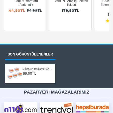
Park Numaratörü
Vantuzlu Araç İçi Telefon
CAT5e 
Parkmatik
Tutucu
Ethernet
A
44,90TL
179,90TL
54,89TL
36
SON GÖRÜNTÜLENENLER
2 İletken Bağlantılı Çok Amaçlı Tırnaklı Buat Klemens - 5 Adet
89,90TL
PAZARYERİ MAĞAZALARIMIZ