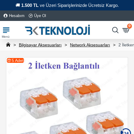
🚚
1.500 TL
ve Üzeri Siparişlerinizde Ücretsiz Kargo.
Hesabım
Üye Ol
0
Bilgisayar Aksesuarları
Network Aksesuarları
2 İletke
5 Adet