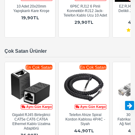
10 Adet 20x20mm
6P6C RJ12 6 Pinli
EZ RJ45 C
Yapışkanlı Kare Kroşe
Konnektör-RJ12 Jack-
Delikli Ja
Telefon Kablo Ucu 10 Adet
19,90TL
29,90TL
44
Çok Satan Ürünler
En Çok Satan
En Çok Satan
Aynı Gün Kargo
Aynı Gün Kargo
Gigabit RJ45 Birleştirici
Telefon Ahize Spiral
30cm
CAT5e CAT6 CAT6A
Kordon Kablosu 4P/4C -
Fabrikasy
Ethernet Kablo Uzatma
Siyah
Ağ Netwo
Adaptörü
44,90TL
44