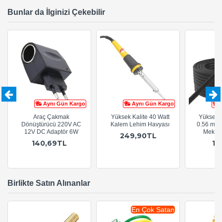
Bunlar da İlginizi Çekebilir
Aynı Gün Kargo
Aynı Gün Kargo
Araç Çakmak
Yüksek Kalite 40 Watt
Yüksek 
Dönüştürücü 220V AC
Kalem Lehim Havyası
0.56 mm 
12V DC Adaptör 6W
Mekan 
249,90TL
140,69TL
17
Birlikte Satın Alınanlar
En Çok Satan