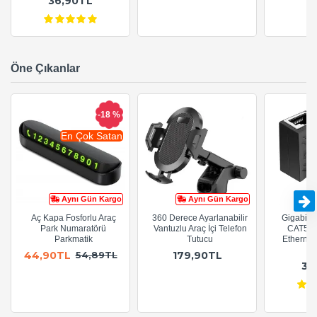
36,90TL
Öne Çıkanlar
-18 %
En Çok Satan
Aynı Gün Kargo
Aynı Gün Kargo
Aç Kapa Fosforlu Araç
360 Derece Ayarlanabilir
Gigabit R
Park Numaratörü
Vantuzlu Araç İçi Telefon
CAT5e 
Parkmatik
Tutucu
Ethernet
A
44,90TL
179,90TL
54,89TL
36