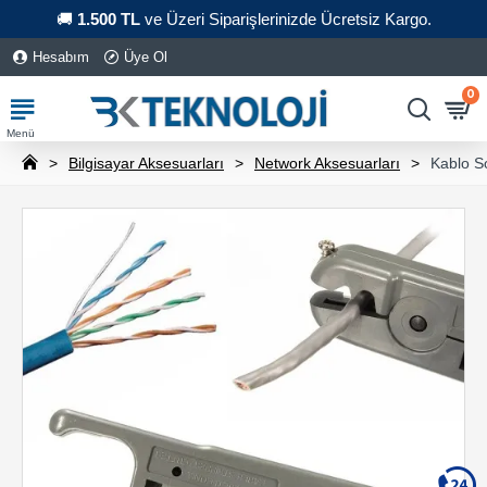
🚚
1.500 TL
ve Üzeri Siparişlerinizde Ücretsiz Kargo.
Hesabım
Üye Ol
0
Bilgisayar Aksesuarları
Network Aksesuarları
Kablo S