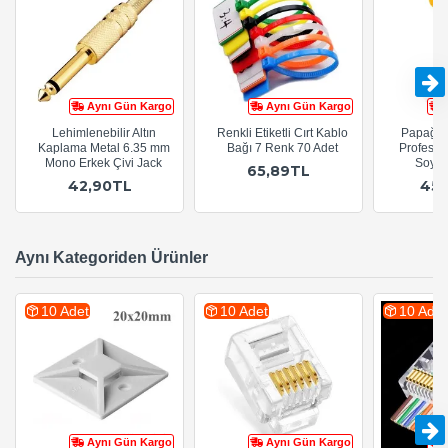
Aynı Gün Kargo
Aynı Gün Kargo
Lehimlenebilir Altın
Renkli Etiketli Cırt Kablo
Papağan
Kaplama Metal 6.35 mm
Bağı 7 Renk 70 Adet
Profesyo
Mono Erkek Çivi Jack
Soyuc
65,89TL
42,90TL
45
Aynı Kategoriden Ürünler
10 Adet
10 Adet
10 Adet
Aynı Gün Kargo
Aynı Gün Kargo