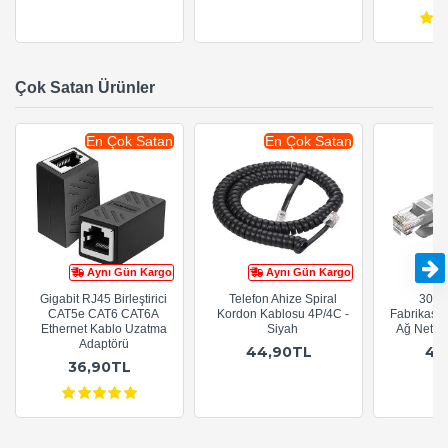
Çok Satan Ürünler
En Çok Satan
En Çok Satan
Aynı Gün Kargo
Aynı Gün Kargo
Gigabit RJ45 Birleştirici
Telefon Ahize Spiral
30cm
CAT5e CAT6 CAT6A
Kordon Kablosu 4P/4C -
Fabrikasy
Ethernet Kablo Uzatma
Siyah
Ağ Netwo
Adaptörü
44,90TL
44
36,90TL