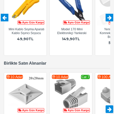
Aynı Gün Kargo
Aynı Gün Kargo
Mini Kablo Soyma Aparatı
Model 170 Mini
Yeni N
Kablo Sıyırıcı Soyucu
Elektronikçi Yankeski
Konnektör
Bıça
49,90TL
149,90TL
54
Birlikte Satın Alınanlar
10 Adet
10 Adet
100 Ade
Cat 7
Aynı Gün Kargo
Aynı Gün Kargo