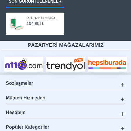
SON GÖRÜNTÜLENENLER
RJ45 RJ11 Cat5/6 ADSL Telefon Network Kablo Test Cihazı
194,90TL
PAZARYERİ MAĞAZALARIMIZ
Sözleşmeler
Müşteri Hizmetleri
Hesabım
Popüler Kategoriler