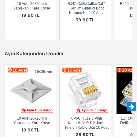
10 Adet 20x20mm
RJ45 Cat6/Cat6a/Cat7
RJ45 Jack
Yapışkanlı Kare Kroşe
Gerilim Giderici Boot
Kılıf 
Koruma Kılıfı 10 Adet
19,90TL
15
39,90TL
Aynı Kategoriden Ürünler
10 Adet
10 Adet
10 Adet
Aynı Gün Kargo
Aynı Gün Kargo
10 Adet 20x20mm
6P6C RJ12 6 Pinli
EZ RJ45 C
Yapışkanlı Kare Kroşe
Konnektör-RJ12 Jack-
Delikli Ja
Telefon Kablo Ucu 10 Adet
19,90TL
29,90TL
44