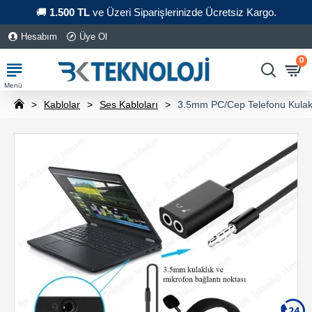
🚚
1.500 TL
ve Üzeri Siparişlerinizde Ücretsiz Kargo.
Hesabım
Üye Ol
0
Kablolar
Ses Kabloları
3.5mm PC/Cep Telefonu Kulaklı