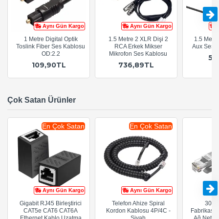
Aynı Gün Kargo
Aynı Gün Kargo
1 Metre Digital Optik
1.5 Metre 2 XLR Dişi 2
1.5 Metr
Toslink Fiber Ses Kablosu
RCA Erkek Mikser
Aux Ses 
OD:2.2
Mikrofon Ses Kablosu
54
109,90TL
736,89TL
Çok Satan Ürünler
En Çok Satan
En Çok Satan
Aynı Gün Kargo
Aynı Gün Kargo
Gigabit RJ45 Birleştirici
Telefon Ahize Spiral
30cm
CAT5e CAT6 CAT6A
Kordon Kablosu 4P/4C -
Fabrikasy
Ethernet Kablo Uzatma
Siyah
Ağ Netwo