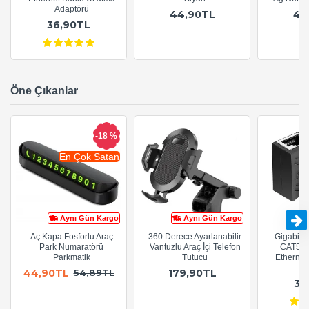
Adaptörü
44,90TL
44
36,90TL
Öne Çıkanlar
-18 %
En Çok Satan
Aynı Gün Kargo
Aynı Gün Kargo
Aç Kapa Fosforlu Araç
360 Derece Ayarlanabilir
Gigabit R
Park Numaratörü
Vantuzlu Araç İçi Telefon
CAT5e 
Parkmatik
Tutucu
Ethernet
A
44,90TL
179,90TL
54,89TL
36