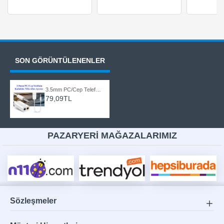
SON GÖRÜNTÜLENENLER
3.5mm PC/Cep Telefonu Kulaklık Mikrofon Ayırıcı - Siyah
79,09TL
PAZARYERİ MAĞAZALARIMIZ
Sözleşmeler