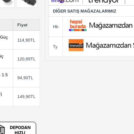
DİĞER SATIŞ MAĞAZALARIMIZ
Fiyat
Hb
 Güç
114,90TL
Ty
üç
120,89TL
 1.5
94,90TL
j
149,90TL