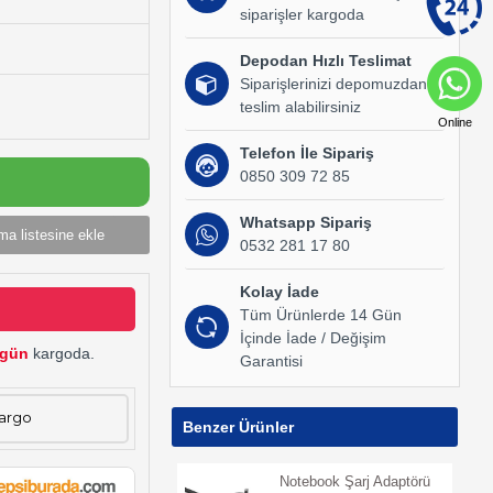
siparişler kargoda
Depodan Hızlı Teslimat
Siparişlerinizi depomuzdan
teslim alabilirsiniz
Online
Telefon İle Sipariş
0850 309 72 85
Whatsapp Sipariş
ma listesine ekle
0532 281 17 80
Kolay İade
Tüm Ürünlerde 14 Gün
İçinde İade / Değişim
gün
kargoda.
Garantisi
Kargo
Benzer Ürünler
Notebook Şarj Adaptörü