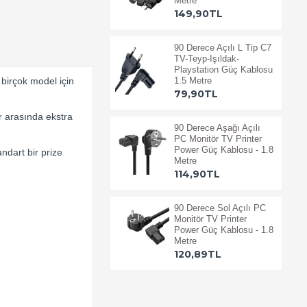
Metre
149,90TL
90 Derece Açılı L Tip C7
TV-Teyp-Işıldak-
Playstation Güç Kablosu
1.5 Metre
 birçok model için
79,90TL
ar arasında ekstra
90 Derece Aşağı Açılı
PC Monitör TV Printer
Power Güç Kablosu - 1.8
ndart bir prize
Metre
114,90TL
90 Derece Sol Açılı PC
Monitör TV Printer
Power Güç Kablosu - 1.8
Metre
120,89TL