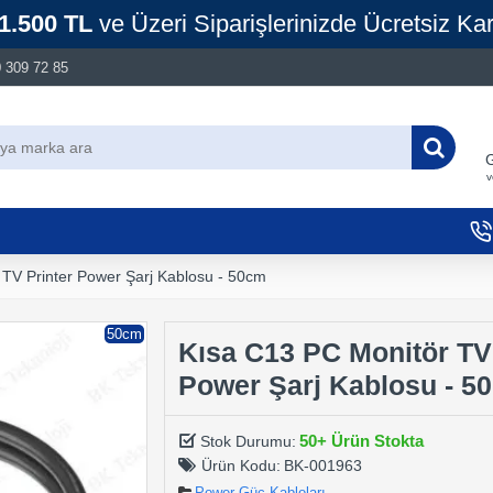
1.500 TL
ve Üzeri Siparişlerinizde Ücretsiz Ka
 309 72 85
G
v
TV Printer Power Şarj Kablosu - 50cm
50cm
Kısa C13 PC Monitör TV 
Power Şarj Kablosu - 5
50+ Ürün Stokta
Stok Durumu:
Ürün Kodu:
BK-001963
Power Güç Kabloları