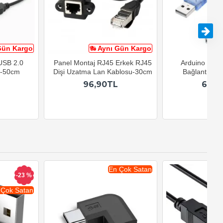
Gün Kargo
Aynı Gün Kargo
A
 USB 2.0
Panel Montaj RJ45 Erkek RJ45
Arduino USB-B
u-50cm
Dişi Uzatma Lan Kablosu-30cm
Bağlantı Kab
96,90TL
69,9
En Çok Satan
-23 %
 Çok Satan