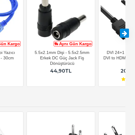
Gün Kargo
Aynı Gün Kargo
A
i Yazıcı
5.5x2.1mm Dişi - 5.5x2.5mm
DVI 24+1 to HD
 - 30cm
Erkek DC Güç Jack Fiş
DVI to HDMI Gör
Dönüştürücü
1.8M
44,90TL
209,