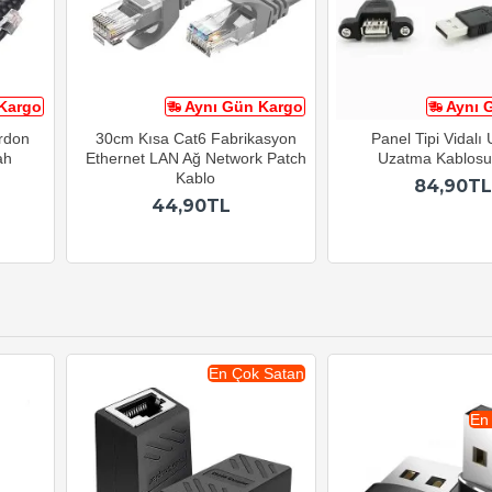
Kargo
Aynı Gün Kargo
Aynı 
ordon
30cm Kısa Cat6 Fabrikasyon
Panel Tipi Vidalı
ah
Ethernet LAN Ağ Network Patch
Uzatma Kablos
Kablo
84,90TL
44,90TL
En Çok Satan
En