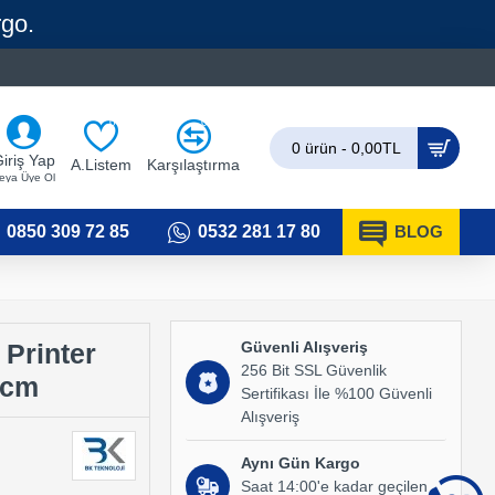
rgo.
0
0
0 ürün - 0,00TL
iriş Yap
A.Listem
Karşılaştırma
eya Üye Ol
0850 309 72 85
0532 281 17 80
BLOG
Güvenli Alışveriş
Printer
256 Bit SSL Güvenlik
0cm
Sertifikası İle %100 Güvenli
Alışveriş
Aynı Gün Kargo
Saat 14:00'e kadar geçilen