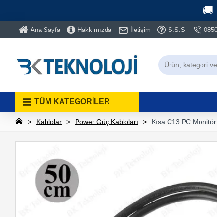
🚚
Ana Sayfa
Hakkımızda
İletişim
S.S.S.
0850
TÜM KATEGORİLER
Kablolar
Power Güç Kabloları
Kısa C13 PC Monitör 