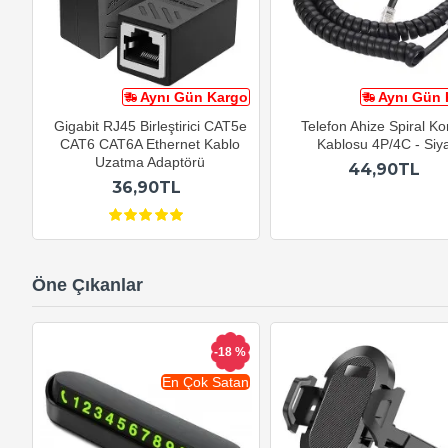
Aynı Gün Kargo
Aynı Gün 
Gigabit RJ45 Birleştirici CAT5e
Telefon Ahize Spiral K
CAT6 CAT6A Ethernet Kablo
Kablosu 4P/4C - Siy
Uzatma Adaptörü
44,90TL
36,90TL
Öne Çıkanlar
-18 %
En Çok Satan