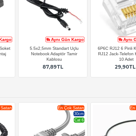
Kargo
Aynı Gün Kargo
Aynı 
 Soket
5.5x2,5mm Standart Uçlu
6P6C RJ12 6 Pinli 
taj
Notebook Adaptör Tamir
RJ12 Jack-Telefon 
Kablosu
10 Adet
87,89TL
29,90TL
 Satan
En Çok Satan
En
30cm
Cat 6