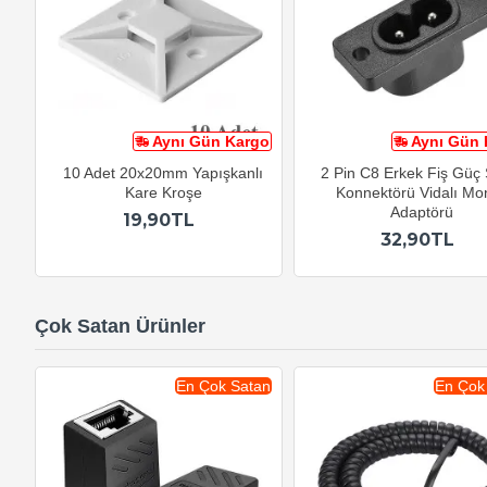
Aynı Gün Kargo
Aynı Gün 
10 Adet 20x20mm Yapışkanlı
2 Pin C8 Erkek Fiş Güç
Kare Kroşe
Konnektörü Vidalı Mon
Adaptörü
19,90TL
32,90TL
Çok Satan Ürünler
En Çok Satan
En Çok