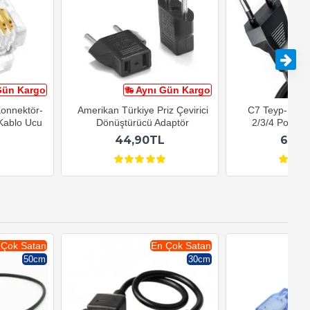
Gün Kargo
Aynı Gün Kargo
A
Konnektör-
Amerikan Türkiye Priz Çevirici
C7 Teyp-Işılda
Kablo Ucu
Dönüştürücü Adaptör
2/3/4 Power 
44,90TL
64,9
 Çok Satan
En Çok Satan
50cm
30cm