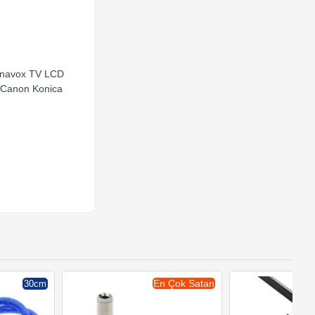
agnavox TV LCD
 Canon Konica
En Çok Satan
30cm