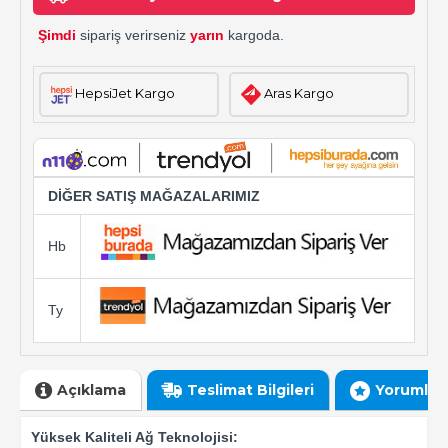
Şimdi
sipariş verirseniz
yarın
kargoda.
HepsiJet Kargo
Aras Kargo
DİĞER SATIŞ MAĞAZALARIMIZ
Hb
Ty
Açıklama
Teslimat Bilgileri
Yorumlar
Yüksek Kaliteli Ağ Teknolojisi: