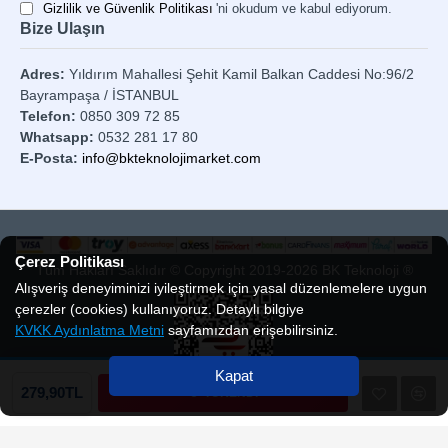
Gizlilik ve Güvenlik Politikası
'ni okudum ve kabul ediyorum.
Bize Ulaşın
Adres:
Yıldırım Mahallesi Şehit Kamil Balkan Caddesi No:96/2
Bayrampaşa / İSTANBUL
Telefon:
0850 309 72 85
Whatsapp:
0532 281 17 80
E-Posta:
info@bkteknolojimarket.com
Çerez Politikası
Tüm Hakları Saklıdır © Copyright 2019-2026 BK Teknoloji ®
Alışveriş deneyiminizi iyileştirmek için yasal düzenlemelere uygun
çerezler (cookies) kullanıyoruz. Detaylı bilgiye
KVKK Aydınlatma Metni
sayfamızdan erişebilirsiniz.
Kapat
TÜKENDİ