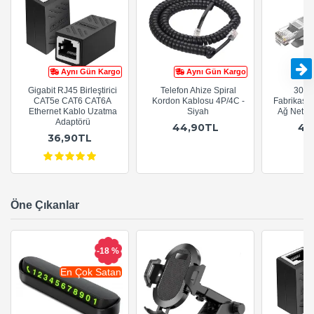
Aynı Gün Kargo
Aynı Gün Kargo
Gigabit RJ45 Birleştirici
Telefon Ahize Spiral
30cm
CAT5e CAT6 CAT6A
Kordon Kablosu 4P/4C -
Fabrikasy
Ethernet Kablo Uzatma
Siyah
Ağ Netwo
Adaptörü
44,90TL
44
36,90TL
Öne Çıkanlar
-18 %
En Çok Satan