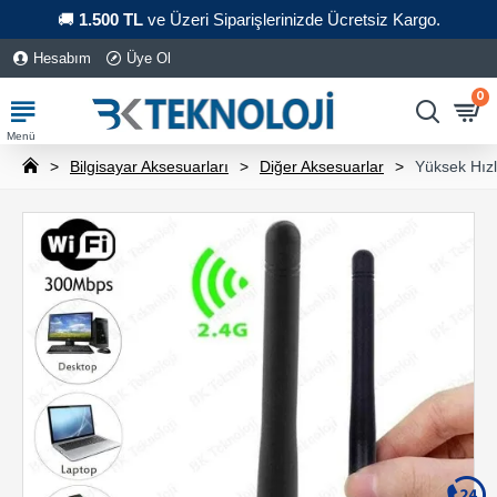
🚚
1.500 TL
ve Üzeri Siparişlerinizde Ücretsiz Kargo.
Hesabım
Üye Ol
0
Bilgisayar Aksesuarları
Diğer Aksesuarlar
Yüksek Hızl