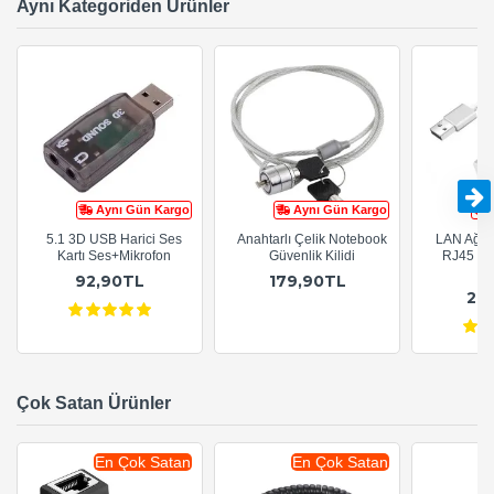
Aynı Kategoriden Ürünler
Aynı Gün Kargo
Aynı Gün Kargo
5.1 3D USB Harici Ses
Anahtarlı Çelik Notebook
LAN Ağ A
Kartı Ses+Mikrofon
Güvenlik Kilidi
RJ45 Eth
92,90TL
179,90TL
21
Çok Satan Ürünler
En Çok Satan
En Çok Satan