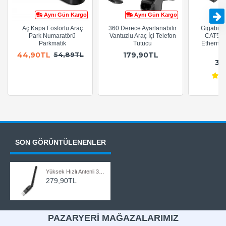
Aynı Gün Kargo
Aynı Gün Kargo
Aç Kapa Fosforlu Araç
360 Derece Ayarlanabilir
Gigabit R
Park Numaratörü
Vantuzlu Araç İçi Telefon
CAT5e 
Parkmatik
Tutucu
Ethernet
A
44,90TL
179,90TL
54,89TL
36
SON GÖRÜNTÜLENENLER
Yüksek Hızlı Antenli 300 MBPS IP Uydu Alıcı Uyumlu USB Wifi Adaptör
279,90TL
PAZARYERİ MAĞAZALARIMIZ