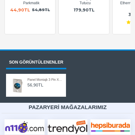
Parkmatik
Tutucu
Ethernet
A
44,90TL
179,90TL
54,89TL
36
SON GÖRÜNTÜLENENLER
Panel Montajlı 3 Pin XLR Erkek Şase Konnektör
56,90TL
PAZARYERİ MAĞAZALARIMIZ