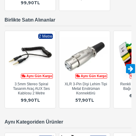
99,90TL
Birlikte Satın Alınanlar
2 Metre
Aynı Gün Kargo
Aynı Gün Kargo
3.5mm Stereo Spiral
XLR 3-Pin Dişi Lehim Tipi
Renkli Eti
Tasarım Araç AUX Ses
Metal Enstrüman
Bağı 7 
Kablosu 2 Metre
Konnektörü
65
99,90TL
57,90TL
Aynı Kategoriden Ürünler