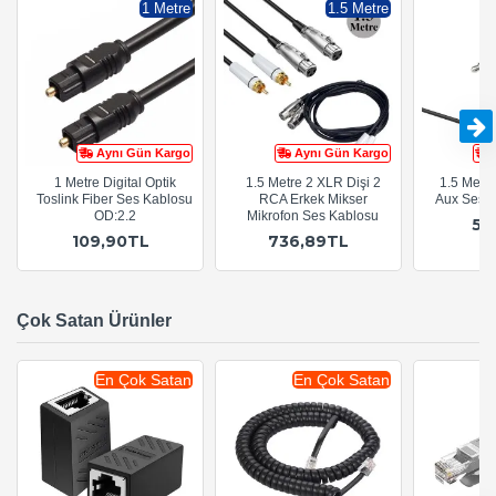
1 Metre
1.5 Metre
Aynı Gün Kargo
Aynı Gün Kargo
1 Metre Digital Optik
1.5 Metre 2 XLR Dişi 2
1.5 Metr
Toslink Fiber Ses Kablosu
RCA Erkek Mikser
Aux Ses 
OD:2.2
Mikrofon Ses Kablosu
54
109,90TL
736,89TL
Çok Satan Ürünler
En Çok Satan
En Çok Satan