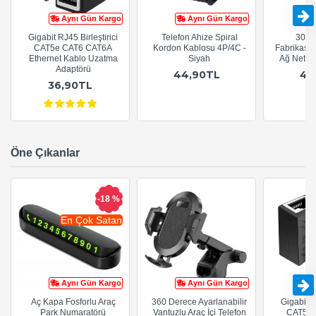
Aynı Gün Kargo
Aynı Gün Kargo
Gigabit RJ45 Birleştirici
Telefon Ahize Spiral
30cm
CAT5e CAT6 CAT6A
Kordon Kablosu 4P/4C -
Fabrikasy
Ethernet Kablo Uzatma
Siyah
Ağ Netwo
Adaptörü
44,90TL
44
36,90TL
Öne Çıkanlar
-18 %
En Çok Satan
Aynı Gün Kargo
Aynı Gün Kargo
Aç Kapa Fosforlu Araç
360 Derece Ayarlanabilir
Gigabit R
Park Numaratörü
Vantuzlu Araç İçi Telefon
CAT5e 