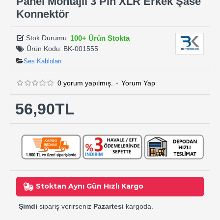
Panel Montajlı 3 Pin XLR Erkek Şase
Konnektör
100+ Ürün Stokta
Stok Durumu:
Ürün Kodu:
BK-001555
Ses Kabloları
0 yorum yapılmış.
-
Yorum Yap
56,90TL
Stoktan Aynı Gün Hızlı Kargo
Şimdi
sipariş verirseniz
Pazartesi
kargoda.