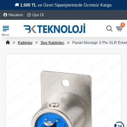
🚚
1.500 TL
ve Üzeri Siparişlerinizde Ücretsiz Kargo.
Hesabım
Üye Ol
0
Kablolar
Ses Kabloları
Panel Montajlı 3 Pin XLR Erk