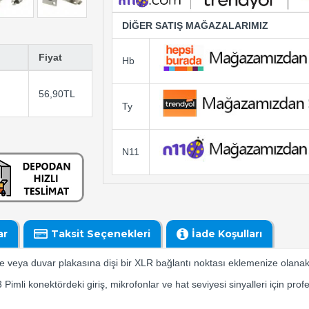
DİĞER SATIŞ MAĞAZALARIMIZ
Fiyat
Hb
56,90TL
Ty
N11
ar
Taksit Seçenekleri
İade Koşulları
le veya duvar plakasına dişi bir XLR bağlantı noktası eklemenize olanak
imli konektördeki giriş, mikrofonlar ve hat seviyesi sinyalleri için pro