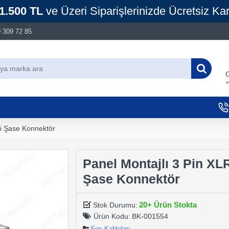
1.500 TL
ve Üzeri Siparişlerinizde Ücretsiz Ka
 309 72 85
G
v
şi Şase Konnektör
Panel Montajlı 3 Pin XLR
Şase Konnektör
20+ Ürün Stokta
Stok Durumu:
Ürün Kodu:
BK-001554
Ses Kabloları