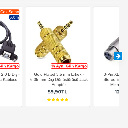
 Çok Satan
50cm
Gün Kargo
Aynı Gün Kargo
A
 2.0 B Dişi-
Gold Plated 3.5 mm Erkek -
3-Pin XLR Di
a Kablosu
6.35 mm Dişi Dönüştürücü Jack
Stereo Erkek
Adaptör
Mikrofon 
59,90TL
129,