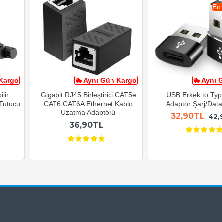
En
Kargo
Aynı Gün Kargo
Aynı 
lir
Gigabit RJ45 Birleştirici CAT5e
USB Erkek to Typ
 Tutucu
CAT6 CAT6A Ethernet Kablo
Adaptör Şarj/Data 
Uzatma Adaptörü
32,90TL
42,
36,90TL