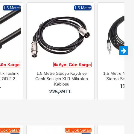
1.5 Metre
1.5 Metre
Gün Kargo
Aynı Gün Kargo
A
tik Toslink
1.5 Metre Stüdyo Kaydı ve
1.5 Metre Yükse
u OD:2.2
Canlı Ses için XLR Mikrofon
Stereo Ses Uz
Kablosu
L
179,
225,39TL
 Çok Satan
En Çok Satan