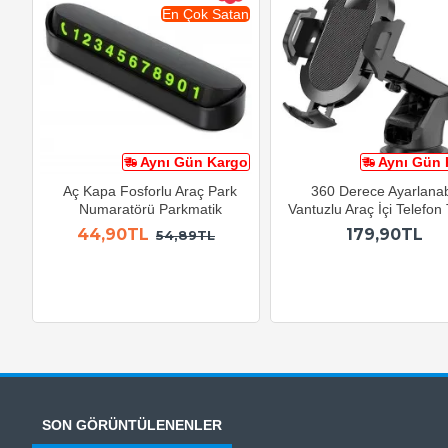
En Çok Satan
Aynı Gün Kargo
Aynı Gün 
Aç Kapa Fosforlu Araç Park
360 Derece Ayarlanabi
Numaratörü Parkmatik
Vantuzlu Araç İçi Telefon
44,90TL
179,90TL
54,89TL
SON GÖRÜNTÜLENENLER