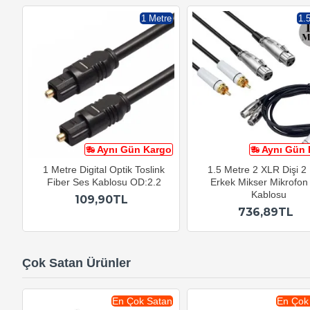
1 Metre
1.
Aynı Gün Kargo
Aynı Gün 
1 Metre Digital Optik Toslink
1.5 Metre 2 XLR Dişi 
Fiber Ses Kablosu OD:2.2
Erkek Mikser Mikrofon
Kablosu
109,90TL
736,89TL
Çok Satan Ürünler
En Çok Satan
En Çok