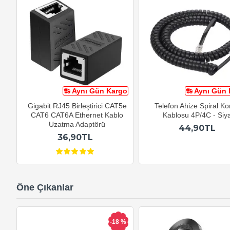
Aynı Gün Kargo
Aynı Gün 
Gigabit RJ45 Birleştirici CAT5e
Telefon Ahize Spiral K
CAT6 CAT6A Ethernet Kablo
Kablosu 4P/4C - Siy
Uzatma Adaptörü
44,90TL
36,90TL
Öne Çıkanlar
-18 %