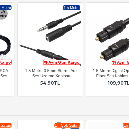
5 Metre
1.5 Metre
Kargo
Aynı Gün Kargo
Aynı 
2 RCA
1.5 Metre 3.5mm Stereo Aux
1.5 Metre Digital Op
 Ses
Ses Uzatma Kablosu
Fiber Ses Kablos
54,90TL
109,90T
 Satan
En Çok Satan
En