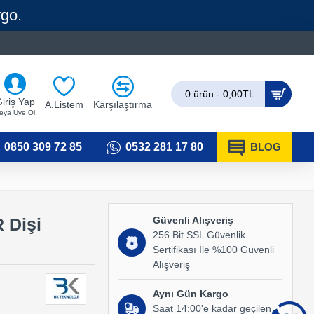
rgo.
0
0
0 ürün - 0,00TL
iriş Yap
A.Listem
Karşılaştırma
eya Üye Ol
0850 309 72 85
0532 281 17 80
BLOG
Güvenli Alışveriş
 Dişi
256 Bit SSL Güvenlik
Sertifikası İle %100 Güvenli
Alışveriş
Aynı Gün Kargo
Saat 14:00'e kadar geçilen