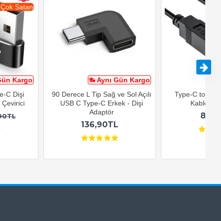
 Çok Satan
Gün Kargo
Aynı Gün Kargo
A
e-C Dişi
90 Derece L Tip Sağ ve Sol Açılı
Type-C to USB-
Çevirici
USB C Type-C Erkek - Dişi
Kablosu 1
Adaptör
82,9
90TL
136,90TL