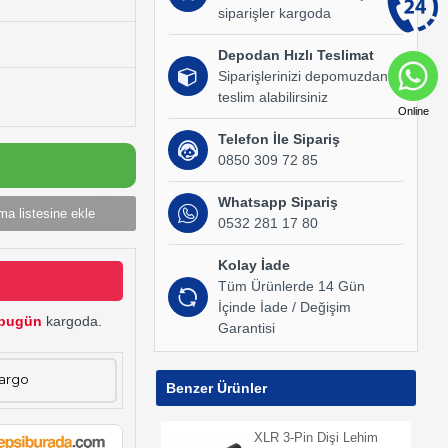
siparişler kargoda
Depodan Hızlı Teslimat
Siparişlerinizi depomuzdan
teslim alabilirsiniz
Online
Telefon İle Sipariş
0850 309 72 85
Whatsapp Sipariş
ma listesine ekle
0532 281 17 80
Kolay İade
Tüm Ürünlerde 14 Gün
İçinde İade / Değişim
bugün
kargoda.
Garantisi
Kargo
Benzer Ürünler
XLR 3-Pin Dişi Lehim