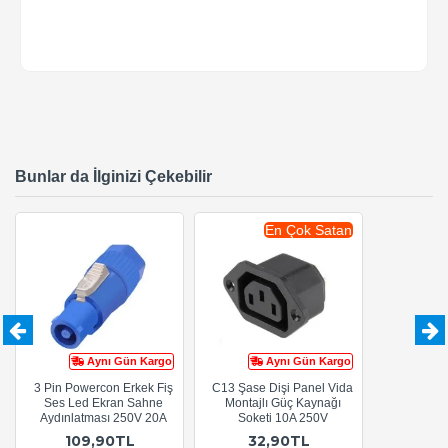
Bunlar da İlginizi Çekebilir
En Çok Satan
Aynı Gün Kargo
Aynı Gün Kargo
3 Pin Powercon Erkek Fiş
C13 Şase Dişi Panel Vida
Ses Led Ekran Sahne
Montajlı Güç Kaynağı
Aydınlatması 250V 20A
Soketi 10A 250V
109,90TL
32,90TL