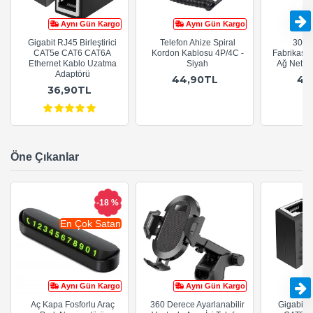
Aynı Gün Kargo
Aynı Gün Kargo
Gigabit RJ45 Birleştirici
Telefon Ahize Spiral
30cm
CAT5e CAT6 CAT6A
Kordon Kablosu 4P/4C -
Fabrikasy
Ethernet Kablo Uzatma
Siyah
Ağ Netwo
Adaptörü
44,90TL
44
36,90TL
Öne Çıkanlar
-18 %
En Çok Satan
Aynı Gün Kargo
Aynı Gün Kargo
Aç Kapa Fosforlu Araç
360 Derece Ayarlanabilir
Gigabit R