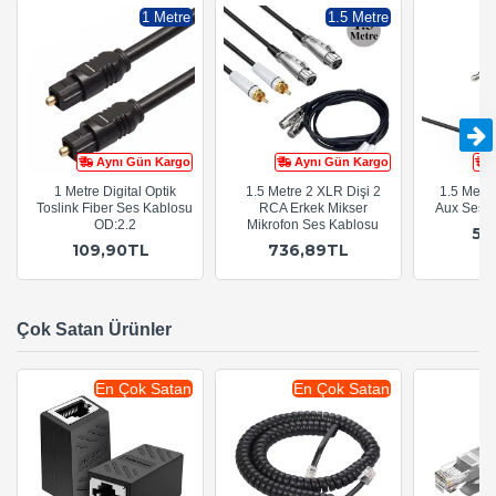
1 Metre
1.5 Metre
Aynı Gün Kargo
Aynı Gün Kargo
1 Metre Digital Optik
1.5 Metre 2 XLR Dişi 2
1.5 Metr
Toslink Fiber Ses Kablosu
RCA Erkek Mikser
Aux Ses 
OD:2.2
Mikrofon Ses Kablosu
54
109,90TL
736,89TL
Çok Satan Ürünler
En Çok Satan
En Çok Satan