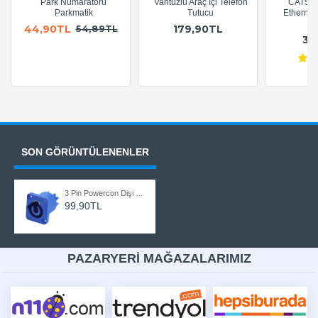
Park Numaratörü
Vantuzlu Araç İçi Telefon
CAT5e 
Parkmatik
Tutucu
Ethernet
A
44,90TL
179,90TL
54,89TL
36
SON GÖRÜNTÜLENENLER
3 Pin Powercon Dişi Konnektör Güç Hoparlör Paneli Soketi Led Ekran Sahne Aydınlatması
99,90TL
PAZARYERİ MAĞAZALARIMIZ