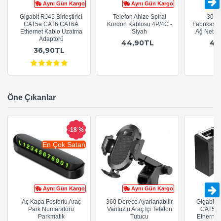
Aynı Gün Kargo
Aynı Gün Kargo
Gigabit RJ45 Birleştirici
Telefon Ahize Spiral
30cm
CAT5e CAT6 CAT6A
Kordon Kablosu 4P/4C -
Fabrikasy
Ethernet Kablo Uzatma
Siyah
Ağ Netwo
Adaptörü
44,90TL
44
36,90TL
Öne Çıkanlar
-18 %
En Çok Satan
Aynı Gün Kargo
Aynı Gün Kargo
Aç Kapa Fosforlu Araç
360 Derece Ayarlanabilir
Gigabit R
Park Numaratörü
Vantuzlu Araç İçi Telefon
CAT5e 
Parkmatik
Tutucu
Ethernet