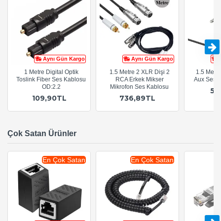
Aynı Gün Kargo
Aynı Gün Kargo
1 Metre Digital Optik
1.5 Metre 2 XLR Dişi 2
1.5 Metr
Toslink Fiber Ses Kablosu
RCA Erkek Mikser
Aux Ses 
OD:2.2
Mikrofon Ses Kablosu
54
109,90TL
736,89TL
Çok Satan Ürünler
En Çok Satan
En Çok Satan