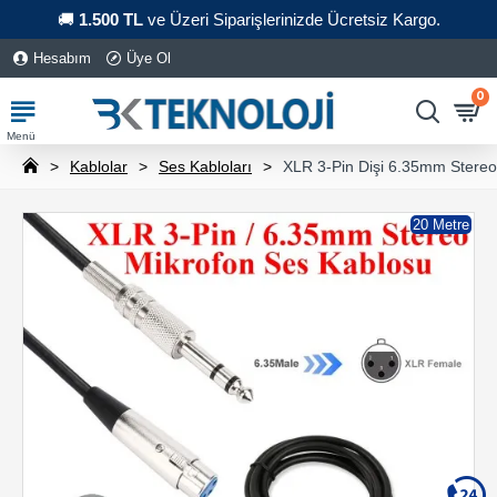
🚚
1.500 TL
ve Üzeri Siparişlerinizde Ücretsiz Kargo.
Hesabım
Üye Ol
0
Kablolar
Ses Kabloları
XLR 3-Pin Dişi 6.35mm Stereo
20 Metre