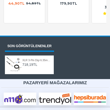
A
44,90TL
179,90TL
54,89TL
36
SON GÖRÜNTÜLENENLER
XLR 3-Pin Dişi 6.35mm Stereo Fiş Korumalı Mikrofon Ses Kablosu-20Metre
718,19TL
PAZARYERİ MAĞAZALARIMIZ