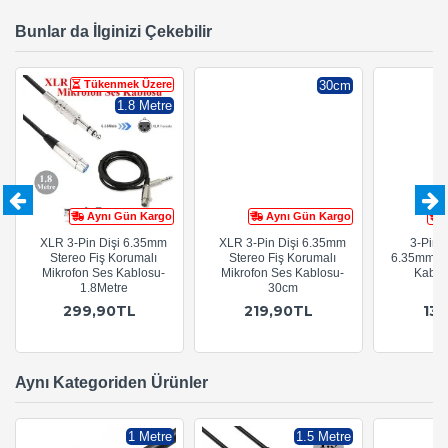
Bunlar da İlginizi Çekebilir
Tükenmek Üzere
30cm
1.8 Metre
Aynı Gün Kargo
Aynı Gün Kargo
XLR 3-Pin Dişi 6.35mm
XLR 3-Pin Dişi 6.35mm
3-Pin 
Stereo Fiş Korumalı
Stereo Fiş Korumalı
6.35mm St
Mikrofon Ses Kablosu-
Mikrofon Ses Kablosu-
Kablo
1.8Metre
30cm
A
299,90TL
219,90TL
13
Aynı Kategoriden Ürünler
1 Metre
1.5 Metre