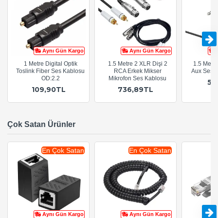
Aynı Gün Kargo
Aynı Gün Kargo
1 Metre Digital Optik
1.5 Metre 2 XLR Dişi 2
1.5 Metr
Toslink Fiber Ses Kablosu
RCA Erkek Mikser
Aux Ses 
OD:2.2
Mikrofon Ses Kablosu
54
109,90TL
736,89TL
Çok Satan Ürünler
En Çok Satan
En Çok Satan
Aynı Gün Kargo
Aynı Gün Kargo