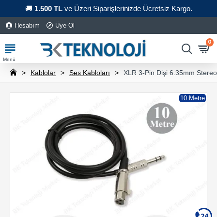
🚚
1.500 TL
ve Üzeri Siparişlerinizde Ücretsiz Kargo.
Hesabım
Üye Ol
0
Kablolar
Ses Kabloları
XLR 3-Pin Dişi 6.35mm Stereo
10 Metre