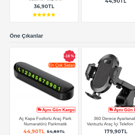
44,90TL
36,90TL
Öne Çıkanlar
-18 %
En Çok Satan
Aynı Gün Kargo
Aynı Gün 
Aç Kapa Fosforlu Araç Park
360 Derece Ayarlanabi
Numaratörü Parkmatik
Vantuzlu Araç İçi Telefon
44,90TL
179,90TL
54,89TL