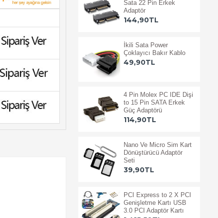
Sata 22 Pin Erkek
Adaptör
144,90TL
İkili Sata Power
Çoklayıcı Bakır Kablo
49,90TL
4 Pin Molex PC IDE Dişi
to 15 Pin SATA Erkek
Güç Adaptörü
114,90TL
Nano Ve Micro Sim Kart
Dönüştürücü Adaptör
Seti
39,90TL
PCI Express to 2 X PCI
Genişletme Kartı USB
3.0 PCI Adaptör Kartı