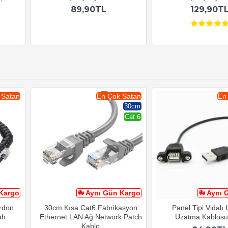
89,90TL
129,90T
 Satan
En Çok Satan
En
30cm
Cat 6
Kargo
Aynı Gün Kargo
Aynı 
ordon
30cm Kısa Cat6 Fabrikasyon
Panel Tipi Vidalı
ah
Ethernet LAN Ağ Network Patch
Uzatma Kablos
Kablo