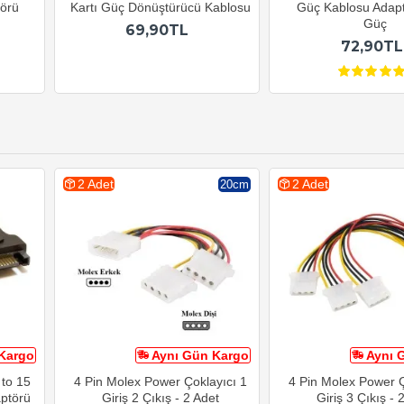
törü
Kartı Güç Dönüştürücü Kablosu
Güç Kablosu Adap
Güç
69,90TL
72,90TL
2 Adet
2 Adet
20cm
Kargo
Aynı Gün Kargo
Aynı 
 to 15
4 Pin Molex Power Çoklayıcı 1
4 Pin Molex Power Ç
ptörü
Giriş 2 Çıkış - 2 Adet
Giriş 3 Çıkış - 