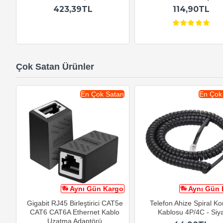
423,39TL
114,90TL
Çok Satan Ürünler
En Çok Satan
En Çok
Aynı Gün Kargo
Aynı Gün 
Gigabit RJ45 Birleştirici CAT5e
Telefon Ahize Spiral K
CAT6 CAT6A Ethernet Kablo
Kablosu 4P/4C - Siy
Uzatma Adaptörü