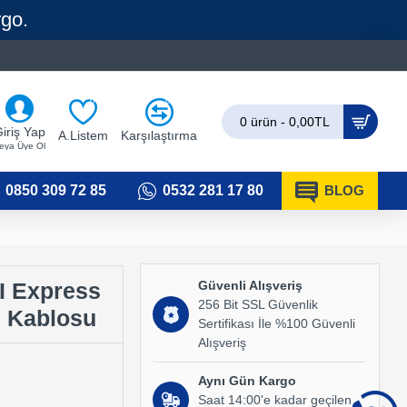
rgo.
0
0
0 ürün - 0,00TL
iriş Yap
A.Listem
Karşılaştırma
eya Üye Ol
0850 309 72 85
0532 281 17 80
BLOG
Güvenli Alışveriş
I Express
256 Bit SSL Güvenlik
ç Kablosu
Sertifikası İle %100 Güvenli
Alışveriş
Aynı Gün Kargo
Saat 14:00'e kadar geçilen