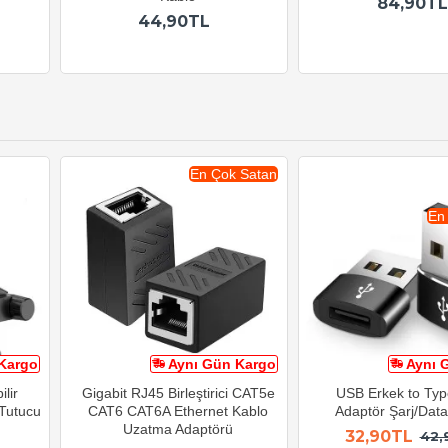
84,90TL
44,90TL
En Çok Satan
En
Kargo
Aynı Gün Kargo
Aynı 
lir
Gigabit RJ45 Birleştirici CAT5e
USB Erkek to Typ
 Tutucu
CAT6 CAT6A Ethernet Kablo
Adaptör Şarj/Data 
Uzatma Adaptörü
32,90TL
42,