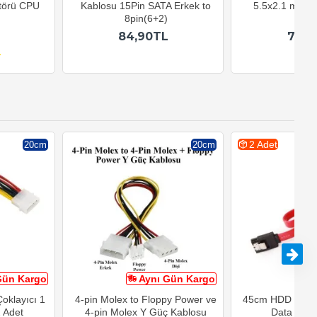
törü CPU
Kablosu 15Pin SATA Erkek to
5.5x2.1 mm Di
8pin(6+2)
Kabl
84,90TL
72,9
2 Adet
20cm
20cm
Gün Kargo
Aynı Gün Kargo
A
oklayıcı 1
4-pin Molex to Floppy Power ve
45cm HDD Optic SA
2 Adet
4-pin Molex Y Güç Kablosu
Data Kablo