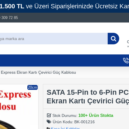
1.500 TL
ve Üzeri Siparişlerinizde Ücretsiz Ka
 309 72 85
G
v
 Express Ekran Kartı Çevirici Güç Kablosu
20cm
SATA 15-Pin to 6-Pin PC
Ekran Kartı Çevirici Gü
100+ Ürün Stokta
Stok Durumu:
Ürün Kodu:
BK-001216
Kasa İçi Kablolar