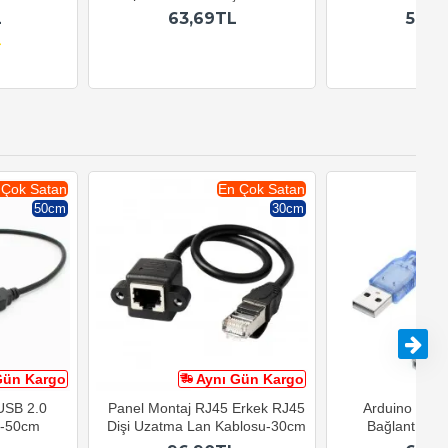
L
63,69TL
59,9
 Çok Satan
En Çok Satan
50cm
30cm
Gün Kargo
Aynı Gün Kargo
A
 USB 2.0
Panel Montaj RJ45 Erkek RJ45
Arduino USB-B
u-50cm
Dişi Uzatma Lan Kablosu-30cm
Bağlantı Kab