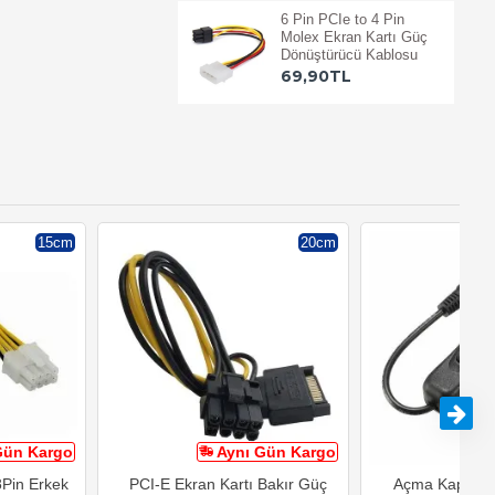
6 Pin PCIe to 4 Pin
Molex Ekran Kartı Güç
Dönüştürücü Kablosu
69,90TL
15cm
20cm
Gün Kargo
Aynı Gün Kargo
A
8Pin Erkek
PCI-E Ekran Kartı Bakır Güç
Açma Kapama 