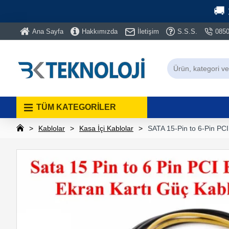
🚚
Ana Sayfa
Hakkımızda
İletişim
S.S.S.
0850
TÜM KATEGORİLER
Kablolar
Kasa İçi Kablolar
SATA 15-Pin to 6-Pin PCI