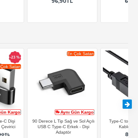
96,90TL
69,9
En Çok Satan
-23 %
 Çok Satan
Gün Kargo
Aynı Gün Kargo
A
e-C Dişi
90 Derece L Tip Sağ ve Sol Açılı
Type-C to USB-
Çevirici
USB C Type-C Erkek - Dişi
Kablosu 1
Adaptör
82,9
90TL