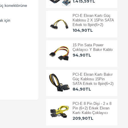
1.415,59TL
güç konektörüne
PCI-E Ekran Kartı Güç
k için
Kablosu 2 X 15Pin SATA
Erkek to 8pin(6+2)
104,90TL
15 Pin Sata Power
Çoklayıcı Y Bakır Kablo
94,90TL
PCI-E Ekran Kartı Bakır
Güç Kablosu 15Pin
SATA Erkek to 8pin(6+2)
84,90TL
PCI-E 8 Pin Dişi - 2 x 8
Pin (6+2) Erkek Ekran
Kartı Kablo Çoklayıcı
209,90TL