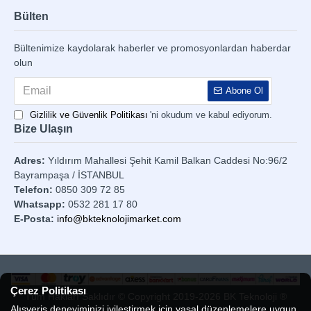
Bülten
Bültenimize kaydolarak haberler ve promosyonlardan haberdar
olun
Abone Ol
Gizlilik ve Güvenlik Politikası
'ni okudum ve kabul ediyorum.
Bize Ulaşın
Adres:
Yıldırım Mahallesi Şehit Kamil Balkan Caddesi No:96/2
Bayrampaşa / İSTANBUL
Telefon:
0850 309 72 85
Whatsapp:
0532 281 17 80
E-Posta:
info@bkteknolojimarket.com
Çerez Politikası
Tüm Hakları Saklıdır © Copyright 2019-2026 BK Teknoloji ®
Alışveriş deneyiminizi iyileştirmek için yasal düzenlemelere uygun