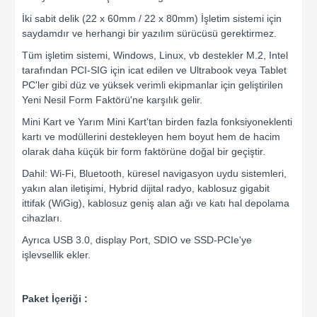
İki sabit delik (22 x 60mm / 22 x 80mm) İşletim sistemi için
saydamdır ve herhangi bir yazılım sürücüsü gerektirmez.
Tüm işletim sistemi, Windows, Linux, vb destekler M.2, Intel
tarafından PCI-SIG için icat edilen ve Ultrabook veya Tablet
PC'ler gibi düz ve yüksek verimli ekipmanlar için geliştirilen
Yeni Nesil Form Faktörü'ne karşılık gelir.
Mini Kart ve Yarım Mini Kart'tan birden fazla fonksiyoneklenti
kartı ve modüllerini destekleyen hem boyut hem de hacim
olarak daha küçük bir form faktörüne doğal bir geçiştir.
Dahil: Wi-Fi, Bluetooth, küresel navigasyon uydu sistemleri,
yakın alan iletişimi, Hybrid dijital radyo, kablosuz gigabit
ittifak (WiGig), kablosuz geniş alan ağı ve katı hal depolama
cihazları.
Ayrıca USB 3.0, display Port, SDIO ve SSD-PCIe'ye
işlevsellik ekler.
Paket İçeriği :