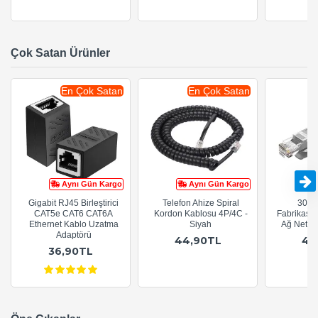
Çok Satan Ürünler
En Çok Satan
En Çok Satan
Aynı Gün Kargo
Aynı Gün Kargo
Gigabit RJ45 Birleştirici
Telefon Ahize Spiral
30cm
CAT5e CAT6 CAT6A
Kordon Kablosu 4P/4C -
Fabrikasy
Ethernet Kablo Uzatma
Siyah
Ağ Netwo
Adaptörü
44,90TL
44
36,90TL