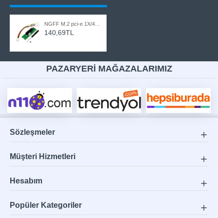
NGFF M.2 pci-e 1X/4X SSD Yuva Adaptörü Dönüştürücü Ekran Kartı Çoğaltıcı Mining Adaptör
140,69TL
PAZARYERİ MAĞAZALARIMIZ
Sözleşmeler
Müşteri Hizmetleri
Hesabım
Popüler Kategoriler