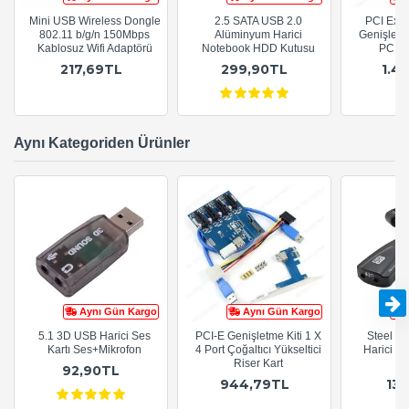
Mini USB Wireless Dongle
2.5 SATA USB 2.0
PCI Expr
802.11 b/g/n 150Mbps
Alüminyum Harici
Genişletm
Kablosuz Wifi Adaptörü
Notebook HDD Kutusu
PCI Ad
217,69TL
299,90TL
1.4
Aynı Kategoriden Ürünler
Aynı Gün Kargo
Aynı Gün Kargo
5.1 3D USB Harici Ses
PCI-E Genişletme Kiti 1 X
Steel S
Kartı Ses+Mikrofon
4 Port Çoğaltıcı Yükseltici
Harici 7.
Riser Kart
92,90TL
944,79TL
13