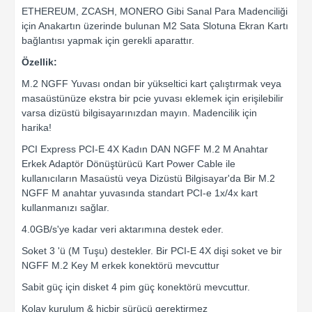
ETHEREUM, ZCASH, MONERO Gibi Sanal Para Madenciliği
için Anakartın üzerinde bulunan M2 Sata Slotuna Ekran Kartı
bağlantısı yapmak için gerekli aparattır.
Özellik:
M.2 NGFF Yuvası ondan bir yükseltici kart çalıştırmak veya
masaüstünüze ekstra bir pcie yuvası eklemek için erişilebilir
varsa dizüstü bilgisayarınızdan mayın. Madencilik için
harika!
PCI Express PCI-E 4X Kadın DAN NGFF M.2 M Anahtar
Erkek Adaptör Dönüştürücü Kart Power Cable ile
kullanıcıların Masaüstü veya Dizüstü Bilgisayar'da Bir M.2
NGFF M anahtar yuvasında standart PCI-e 1x/4x kart
kullanmanızı sağlar.
4.0GB/s'ye kadar veri aktarımına destek eder.
Soket 3 'ü (M Tuşu) destekler. Bir PCI-E 4X dişi soket ve bir
NGFF M.2 Key M erkek konektörü mevcuttur
Sabit güç için disket 4 pim güç konektörü mevcuttur.
Kolay kurulum & hiçbir sürücü gerektirmez