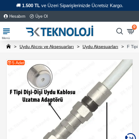
🚚
1.500 TL
ve Üzeri Siparişlerinizde Ücretsiz Kargo.
Hesabım
Üye Ol
0
Uydu Alıcısı ve Aksesuarları
Uydu Aksesuarları
F Tip
5 Adet