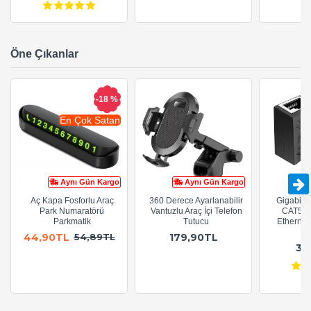
Öne Çıkanlar
-18 %
En Çok Satan
Aynı Gün Kargo
Aynı Gün Kargo
Aç Kapa Fosforlu Araç
360 Derece Ayarlanabilir
Gigabit R
Park Numaratörü
Vantuzlu Araç İçi Telefon
CAT5e 
Parkmatik
Tutucu
Ethernet
A
44,90TL
179,90TL
54,89TL
36