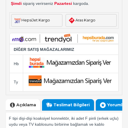
Şimdi
sipariş verirseniz
Pazartesi
kargoda.
HepsiJet Kargo
Aras Kargo
DİĞER SATIŞ MAĞAZALARIMIZ
Hb
Ty
Açıklama
Teslimat Bilgileri
Yorumlar
F tipi dişi-dişi koaksiyel konnektör, iki adet F pinli (erkek uçlu)
uydu veya TV kablosunu birbirine bağlamak ve kablo