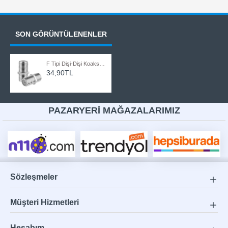
SON GÖRÜNTÜLENENLER
F Tipi Dişi-Dişi Koaksiyel Uydu Kablosu Uzatma Adaptörü RG6 Uyumlu (5 Adet)
34,90TL
PAZARYERİ MAĞAZALARIMIZ
Sözleşmeler
Müşteri Hizmetleri
Hesabım