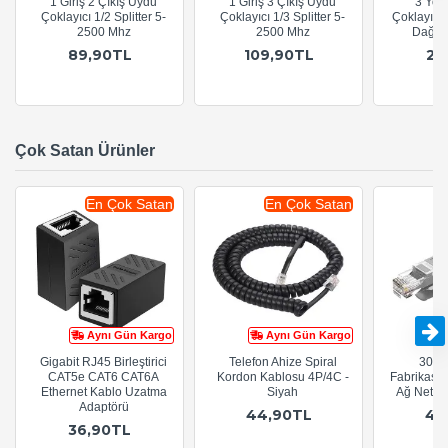
1 Giriş 2 Çıkış Uydu
1 Giriş 3 Çıkış Uydu
3 Yoll
Çoklayıcı 1/2 Splitter 5-
Çoklayıcı 1/3 Splitter 5-
Çoklayıcı
2500 Mhz
2500 Mhz
Dağıtı
89,90TL
109,90TL
24
Çok Satan Ürünler
En Çok Satan
En Çok Satan
Aynı Gün Kargo
Aynı Gün Kargo
Gigabit RJ45 Birleştirici
Telefon Ahize Spiral
30cm
CAT5e CAT6 CAT6A
Kordon Kablosu 4P/4C -
Fabrikasy
Ethernet Kablo Uzatma
Siyah
Ağ Netwo
Adaptörü
44,90TL
44
36,90TL