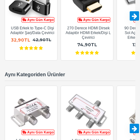
Aynı Gün Kargo
Aynı Gün Kargo
USB Erkek to Type-C Dişi
270 Derece HDMI Dirsek
90 Derec
Adaptör Şarj/Data Çevirici
Adaptör HDMI Erkek/Dişi L
Sol Açıl
Çevirici
Erkek -
32,90TL
42,90TL
74,90TL
13
Aynı Kategoriden Ürünler
Aynı Gün Kargo
Aynı Gün Kargo