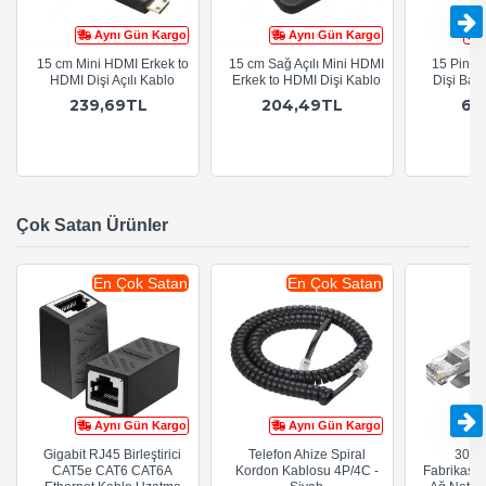
Aynı Gün Kargo
Aynı Gün Kargo
15 cm Mini HDMI Erkek to
15 cm Sağ Açılı Mini HDMI
15 Pin D
HDMI Dişi Açılı Kablo
Erkek to HDMI Dişi Kablo
Dişi Bağl
239,69TL
204,49TL
64
Çok Satan Ürünler
En Çok Satan
En Çok Satan
Aynı Gün Kargo
Aynı Gün Kargo
Gigabit RJ45 Birleştirici
Telefon Ahize Spiral
30cm
CAT5e CAT6 CAT6A
Kordon Kablosu 4P/4C -
Fabrikasy