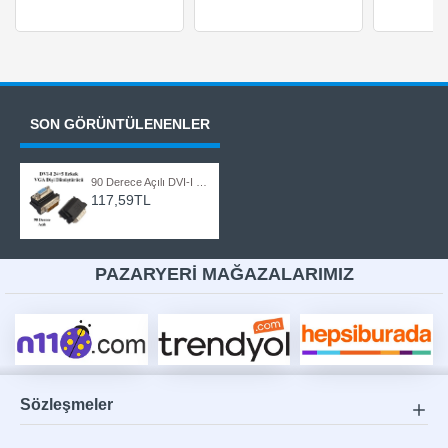
SON GÖRÜNTÜLENENLER
90 Derece Açılı DVI-I 24+5 Erkek to VGA Dişi Dönüştürücü
117,59TL
PAZARYERİ MAĞAZALARIMIZ
Sözleşmeler