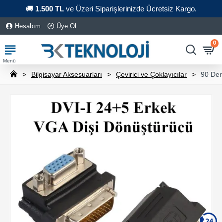
🚚
1.500 TL
ve Üzeri Siparişlerinizde Ücretsiz Kargo.
Hesabım
Üye Ol
0
Bilgisayar Aksesuarları
Çevirici ve Çoklayıcılar
90 Der