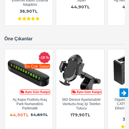
Ethernet Kablo Uzatma
Siyah
Ağ Netwo
Adaptörü
44,90TL
44
36,90TL
Öne Çıkanlar
-18 %
En Çok Satan
Aynı Gün Kargo
Aynı Gün Kargo
Aç Kapa Fosforlu Araç
360 Derece Ayarlanabilir
Gigabit R
Park Numaratörü
Vantuzlu Araç İçi Telefon
CAT5e 
Parkmatik
Tutucu
Ethernet
A
44,90TL
179,90TL
54,89TL
36