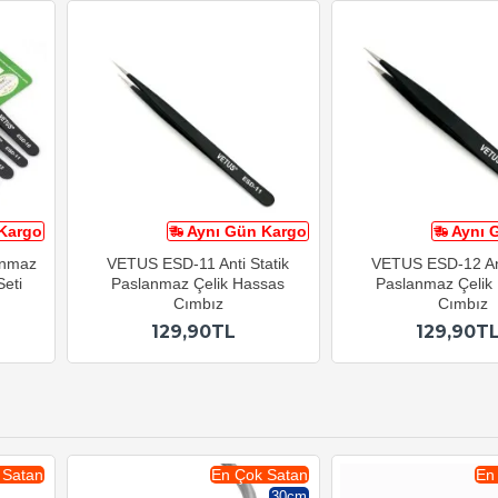
Kargo
Aynı Gün Kargo
Aynı 
anmaz
VETUS ESD-11 Anti Statik
VETUS ESD-12 Ant
eti
Paslanmaz Çelik Hassas
Paslanmaz Çelik
Cımbız
Cımbız
129,90TL
129,90T
 Satan
En Çok Satan
En
30cm