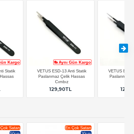
Gün Kargo
Aynı Gün Kargo
A
i Statik
VETUS ESD-13 Anti Statik
VETUS ESD-14
 Hassas
Paslanmaz Çelik Hassas
Paslanmaz Ç
Cımbız
Cım
L
129,90TL
129,
 Çok Satan
En Çok Satan
50cm
30cm