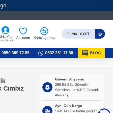
rgo.
0
0
0 ürün - 0,00TL
iriş Yap
A.Listem
Karşılaştırma
eya Üye Ol
0850 309 72 85
0532 281 17 80
BLOG
Güvenli Alışveriş
ik
256 Bit SSL Güvenlik
s Cımbız
Sertifikası İle %100 Güvenli
Alışveriş
Aynı Gün Kargo
Saat 14:00'e kadar geçilen