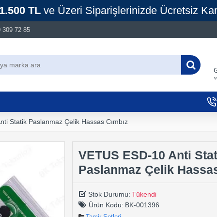
1.500 TL
ve Üzeri Siparişlerinizde Ücretsiz Ka
 309 72 85
G
v
ti Statik Paslanmaz Çelik Hassas Cımbız
VETUS ESD-10 Anti Stat
Paslanmaz Çelik Hassa
Stok Durumu:
Tükendi
Ürün Kodu:
BK-001396
Tamir Setleri