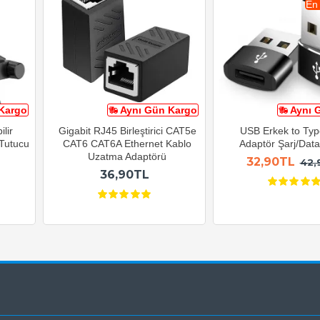
En
Kargo
Aynı Gün Kargo
Aynı 
lir
Gigabit RJ45 Birleştirici CAT5e
USB Erkek to Typ
 Tutucu
CAT6 CAT6A Ethernet Kablo
Adaptör Şarj/Data 
Uzatma Adaptörü
32,90TL
42,
36,90TL