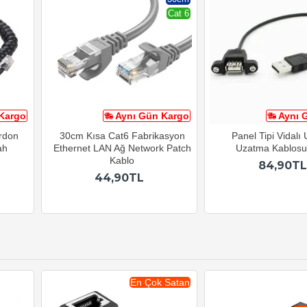
Cat 6
Kargo
Aynı Gün Kargo
Aynı 
ordon
30cm Kısa Cat6 Fabrikasyon
Panel Tipi Vidalı
ah
Ethernet LAN Ağ Network Patch
Uzatma Kablos
Kablo
84,90TL
44,90TL
En Çok Satan