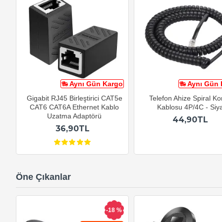
Aynı Gün Kargo
Aynı Gün 
Gigabit RJ45 Birleştirici CAT5e
Telefon Ahize Spiral K
CAT6 CAT6A Ethernet Kablo
Kablosu 4P/4C - Siy
Uzatma Adaptörü
44,90TL
36,90TL
Öne Çıkanlar
-18 %