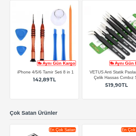
Aynı Gün Kargo
Aynı Gün 
iPhone 4/5/6 Tamir Seti 8 in 1
VETUS Anti Statik Pasl
Çelik Hassas Cımbız S
142,89TL
519,90TL
Çok Satan Ürünler
En Çok Satan
En Çok