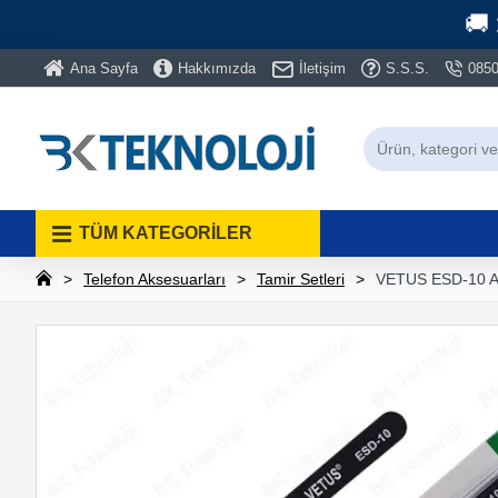
🚚
Ana Sayfa
Hakkımızda
İletişim
S.S.S.
0850
TÜM KATEGORİLER
Telefon Aksesuarları
Tamir Setleri
VETUS ESD-10 An