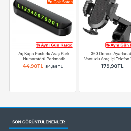
En Çok Satan
Aynı Gün Kargo
Aynı Gün 
Aç Kapa Fosforlu Araç Park
360 Derece Ayarlanabi
Numaratörü Parkmatik
Vantuzlu Araç İçi Telefon
44,90TL
179,90TL
54,89TL
SON GÖRÜNTÜLENENLER