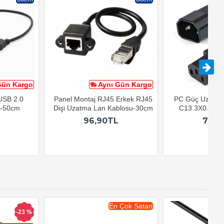
Gün Kargo
Aynı Gün Kargo
A
 USB 2.0
Panel Montaj RJ45 Erkek RJ45
PC Güç Uzatma
u-50cm
Dişi Uzatma Lan Kablosu-30cm
C13 3X0.75mm
96,90TL
79,9
En Çok Satan
-23 %