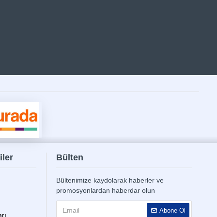
iler
Bülten
Bültenimize kaydolarak haberler ve
promosyonlardan haberdar olun
Abone Ol
rı