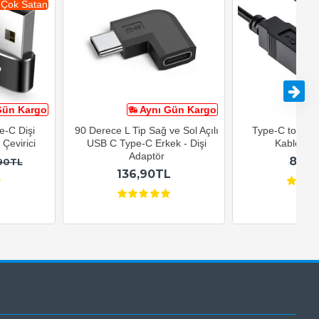
 Çok Satan
Gün Kargo
Aynı Gün Kargo
A
e-C Dişi
90 Derece L Tip Sağ ve Sol Açılı
Type-C to USB-
Çevirici
USB C Type-C Erkek - Dişi
Kablosu 1
Adaptör
82,9
90TL
136,90TL